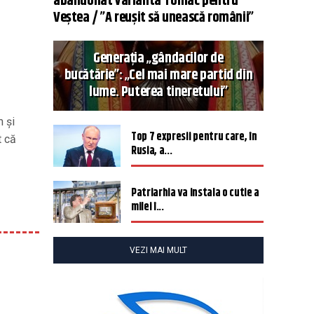
abandonat varianta Tomac pentru
Veștea / ”A reușit să unească românii”
Generația „gândacilor de
bucătărie”: „Cel mai mare partid din
lume. Puterea tineretului”
m şi
Top 7 expresii pentru care, în
t că
Rusia, a...
Patriarhia va instala o cutie a
milei î...
VEZI MAI MULT