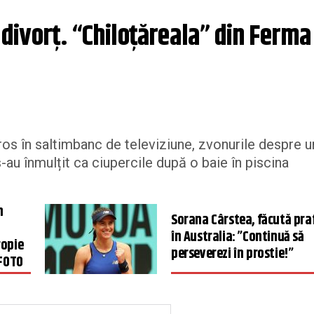
ivorţ. “Chiloţăreala” din Ferma 
ros în saltimbanc de televiziune, zvonurile despre u
-au înmulțit ca ciupercile după o baie în piscina
n
Sorana Cârstea, făcută pra
în Australia: ”Continuă să
ropie
perseverezi în prostie!”
 FOTO