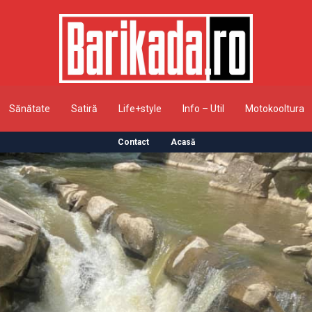
Sănătate
Satiră
Life+style
Info – Util
Motokooltura
Contact
Acasă