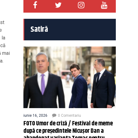
st
Satiră
e
 la
 că
ă mai
a.
iunie 16, 2026
0 Comentariu
FOTO Umor de criză / Festival de meme
după ce președintele Nicușor Dan a