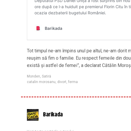
Tot timpul ne-am împins unul pe altul, ne-am dorit m
reuşim să fim o familie. Eu respect femeile din do
există şi astfel de femei”, a declarat Cătălin Moro
Monden
,
Satiră
catalin morosanu
,
divort
,
ferma
Barikada