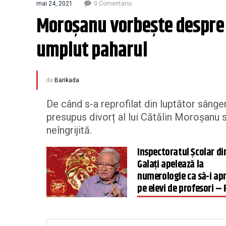
mai 24, 2021
0 Comentariu
Moroşanu vorbeşte despre d
umplut paharul
de
Barikada
De când s-a reprofilat din luptător sânge
presupus divorț al lui Cătălin Moroșanu s
neîngrijită.
Inspectoratul Şcolar di
Galaţi apelează la
numerologie ca să-i ap
pe elevi de profesori –