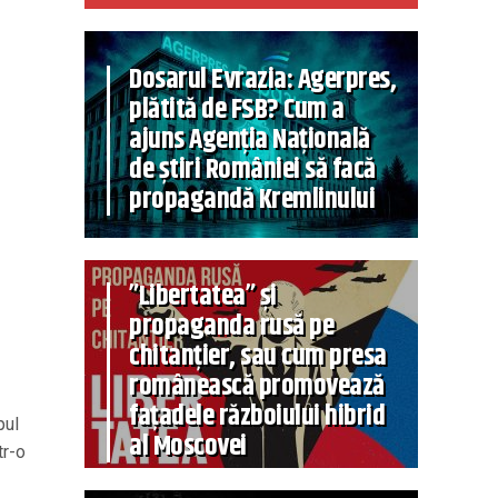
Dosarul Evrazia: Agerpres,
plătită de FSB? Cum a
ajuns Agenția Națională
de știri României să facă
propagandă Kremlinului
”Libertatea” și
propaganda rusă pe
chitanțier, sau cum presa
românească promovează
fațadele războiului hibrid
pul
al Moscovei
tr-o