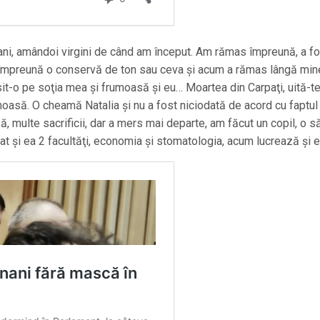
ani, amândoi virgini de când am început. Am rămas împreună, a fo
 împreună o conservă de ton sau ceva şi acum a rămas lângă min
it-o pe soţia mea şi frumoasă şi eu… Moartea din Carpaţi, uită-te
umoasă. O cheamă Natalia şi nu a fost niciodată de acord cu faptul
ă, multe sacrificii, dar a mers mai departe, am făcut un copil, o s
t şi ea 2 facultăţi, economia şi stomatologia, acum lucrează şi e