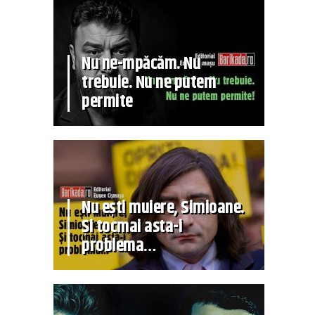
Nu ne-mpăcăm. Nu
trebuie. Nu ne putem
permite
Nu ești muiere, Simioane.
Și tocmai asta-i
problema…