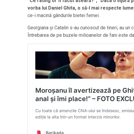
“Ce rating or fi făcut aseară?”, “Daca o înjură pe
vorba lui Daniel Ghita, o să-l mai respecte lum
ce-i macină gândurile bietei femei.
Georgiana și Catalin s-au cunoscut de tineri, au un 
Întrebarea de pe buzele milioanelor de fani este da