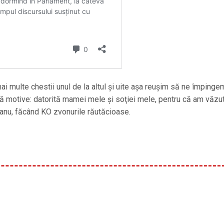
ai multe chestii unul de la altul şi uite aşa reușim să ne împinge
uă motive: datorită mamei mele şi soţiei mele, pentru că am văzu
şanu, făcând KO zvonurile răutăcioase.