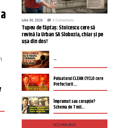
a 
iulie 30, 2026
0 Comentariu
Tupeu de făptaș: Stoicescu cere să
revină la Urban SA Slobozia, chiar și pe
ușa din dos!
...
n
Poluatorul CLEAN CYCLO cere
Prefecturii ...
f
Împrumut sau corupție?
Schema de 7 mil...
VEZI MAI MULT