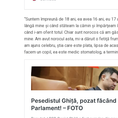
“Suntem împreună de 18 ani, ea avea 16 ani, eu 17 
lângă mine şi când stăteam la cămin şi împărţeam
când i-am oferit totul. Chiar sunt norocos că am găs
mine. Am avut norocul asta, mi-a dăruit o fetiţă fr
am ajuns celebru, ştia care este plata, lipsa de acas
facem un copil, ea este medic stomatolog, a termina