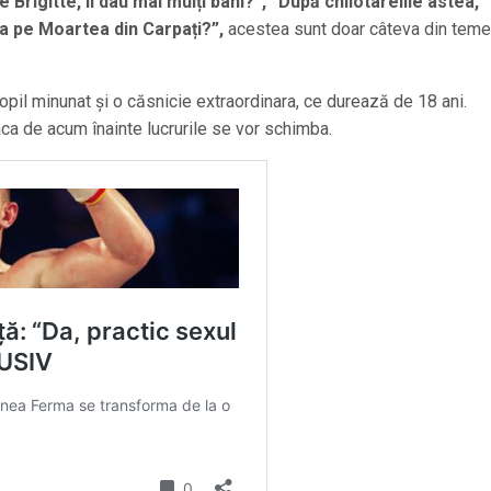
 Brigitte, îi dau mai mulți bani?”, “După chilotarelile astea,
ea pe Moartea din Carpați?”,
acestea sunt doar câteva din teme
copil minunat și o căsnicie extraordinara, ce durează de 18 ani.
ca de acum înainte lucrurile se vor schimba.