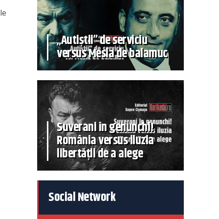
le
„Autiștii” de serviciu
versus Mesia de balamuc
Suverani în genunchi!
România versus iluzia
libertății de a alege
Social Network