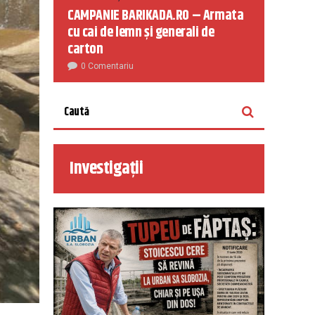
CAMPANIE BARIKADA.RO – Armata
cu cai de lemn și generali de
carton
0 Comentariu
Investigații