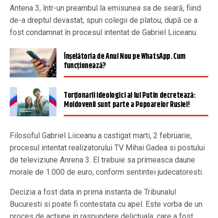
Antena 3, într-un preambul la emisunea sa de seară, fiind
de-a dreptul devastat, spun colegii de platou, după ce a
fost condamnat în procesul intentat de Gabriel Liiceanu.
Înșelătoria de Anul Nou pe WhatsApp. Cum
funcționează?
Torționarii ideologici ai lui Putin decretează:
Moldovenii sunt parte a Popoarelor Rusiei!
Filosoful Gabriel Liiceanu a castigat marti, 2 februarie,
procesul intentat realizatorului TV Mihai Gadea si postului
de televiziune Anrena 3. El trebuie sa primeasca daune
morale de 1.000 de euro, conform sentintei judecatoresti.
Decizia a fost data in prima instanta de Tribunalul
Bucuresti si poate fi contestata cu apel. Este vorba de un
proces de actiune in raspundere delictuala, care a fost