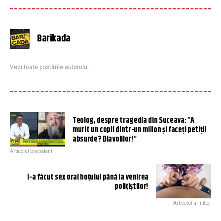
Barikada
Vezi toate postările autorului
Teolog, despre tragedia din Suceava: ”A
murit un copil dintr-un milion și faceți petiții
absurde? Diavolilor!”
Articolul precedent
I-a făcut sex oral hoțului până la venirea
polițiștilor!
Articolul următor