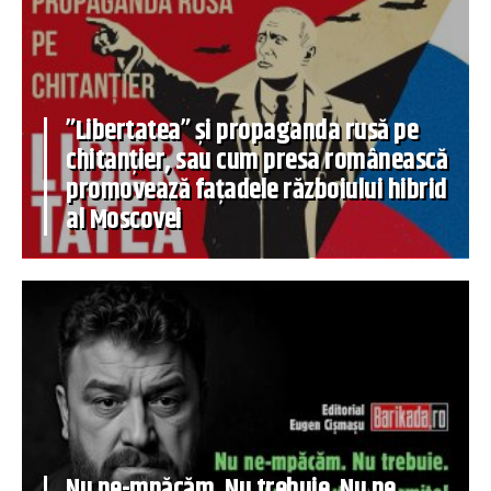
”Libertatea” și propaganda rusă pe
chitanțier, sau cum presa românească
promovează fațadele războiului hibrid
al Moscovei
Nu ne-mpăcăm. Nu trebuie. Nu ne