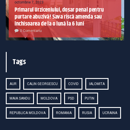
octombrie 7, 2023
Primarul Urziceniului, dosar penal pentru
purtare abuzivă! Sava riscă amenda sau
închisoarea de la o lună la 6 luni
0 Comentariu
Tags
AUR
CALIN GEORGESCU
COVID
IALOMITA
MAIA SANDU
MOLDOVA
PSD
PUTIN
REPUBLICA MOLDOVA
ROMANIA
RUSIA
UCRAINA