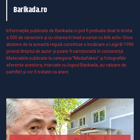
Barikada.ro
Informaţiile publicate de Barikada.ro pot fi preluate doar în limita
a 500 de caractere şi cu citarea în lead a sursei cu link activ. Orice
abatere de la această regulă constituie o încălcare a Legii 8/1996
privind dreptul de autor și poate fi sancționată în consecință.
Materialele publicate la categoria ”Mediafakes” și fotografiile
aferente acestora, marcate cu logoul Barikada, au valoare de
pamflet și vor fi tratate ca atare.