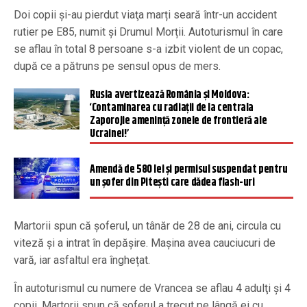
Doi copii şi-au pierdut viaţa marți seară într-un accident
rutier pe E85, numit și Drumul Morții. Autoturismul în care
se aflau în total 8 persoane s-a izbit violent de un copac,
după ce a pătruns pe sensul opus de mers.
Rusia avertizează România și Moldova:
‘Contaminarea cu radiații de la centrala
Zaporojie amenință zonele de frontieră ale
Ucrainei!’
Amendă de 580 lei şi permisul suspendat pentru
un şofer din Piteşti care dădea flash-uri
Martorii spun că şoferul, un tânăr de 28 de ani, circula cu
viteză şi a intrat în depăşire. Mașina avea cauciucuri de
vară, iar asfaltul era înghețat.
În autoturismul cu numere de Vrancea se aflau 4 adulţi şi 4
copii. Martorii spun că șoferul a trecut pe lângă ei cu