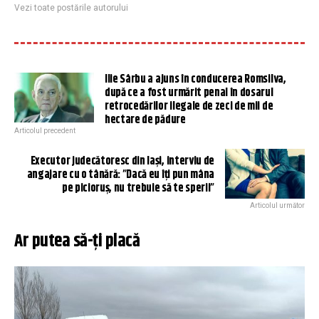
Vezi toate postările autorului
Ilie Sârbu a ajuns în conducerea Romsilva,
după ce a fost urmărit penal în dosarul
retrocedărilor ilegale de zeci de mii de
hectare de pădure
Articolul precedent
Executor judecătoresc din Iași, interviu de
angajare cu o tânără: ”Dacă eu îţi pun mâna
pe picioruş, nu trebuie să te sperii”
Articolul următor
Ar putea să-ți placă