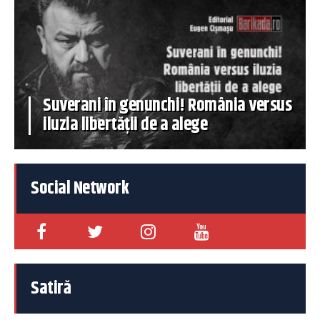
Suverani în genunchi! România versus
iluzia libertății de a alege
Social Network
Satiră