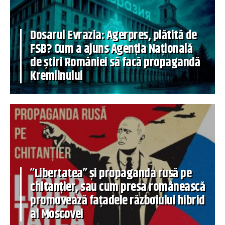
Dosarul Evrazia: Agerpres, plătită de
FSB? Cum a ajuns Agenția Națională
de știri României să facă propagandă
Kremlinului
”Libertatea” și propaganda rusă pe
chitanțier, sau cum presa românească
promovează fațadele războiului hibrid
al Moscovei