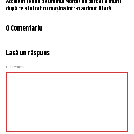
Accident teribil pe Drumul Morții! Un bărbat a murit
după ce a intrat cu mașina într-o autoutilitară
0 Comentariu
Lasă un răspuns
Comentariu