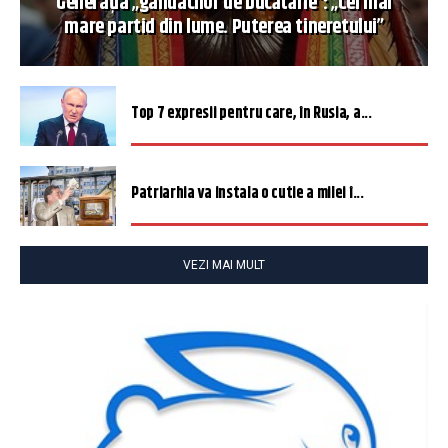
Generația „gândacilor de bucătărie”: „Cel mai
mare partid din lume. Puterea tineretului”
Top 7 expresii pentru care, în Rusia, a...
Patriarhia va instala o cutie a milei î...
VEZI MAI MULT