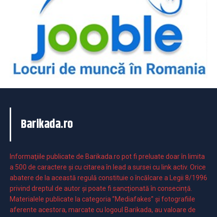
Barikada.ro
Informaţiile publicate de Barikada.ro pot fi preluate doar în limita
a 500 de caractere şi cu citarea în lead a sursei cu link activ. Orice
abatere de la această regulă constituie o încălcare a Legii 8/1996
privind dreptul de autor și poate fi sancționată în consecință.
Materialele publicate la categoria ”Mediafakes” și fotografiile
aferente acestora, marcate cu logoul Barikada, au valoare de