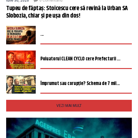
iulie 30, 2026
0 Comentariu
Tupeu de făptaș: Stoicescu cere să revină la Urban SA
Slobozia, chiar și pe ușa din dos!
...
Poluatorul CLEAN CYCLO cere Prefecturii ...
Împrumut sau corupție? Schema de 7 mil...
VEZI MAI MULT