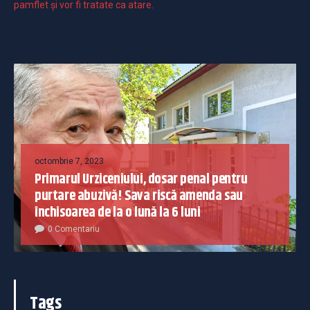
pamflet și vor fi tratate ca atare.
octombrie 7, 2023
Primarul Urziceniului, dosar penal pentru
purtare abuzivă! Sava riscă amenda sau
închisoarea de la o lună la 6 luni
0 Comentariu
Tags