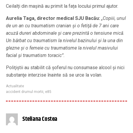
Ceilalți din mașină au primit la fața locului primul ajutor.
Aurelia Taga, director medical SJU Bacău:
„Copiii, unul
de un an cu traumatism cranian şi o fetiţă de 7 ani care
acuză dureri abdominale şi care prezintă o tensiune mică.
Un bărbat cu traumatism la nivelul bazinului şi la una din
glezne şi o femeie cu traumatisme la nivelul masivului
facial şi traumatism toracic”.
Poliţiştii au stabilit că şoferul nu consumase alcool și nici
substanţe interzise înainte să se urce la volan.
Actualitate
accident drumul mortii
,
e85
Steliana Costea