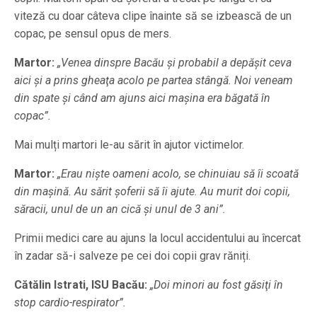
viteză cu doar câteva clipe înainte să se izbească de un
copac, pe sensul opus de mers.
Martor:
„Venea dinspre Bacău şi probabil a depăşit ceva
aici şi a prins gheaţa acolo pe partea stângă. Noi veneam
din spate şi când am ajuns aici maşina era băgată în
copac”.
Mai mulți martori le-au sărit în ajutor victimelor.
Martor:
„Erau nişte oameni acolo, se chinuiau să îi scoată
din maşină. Au sărit şoferii să îi ajute. Au murit doi copii,
săracii, unul de un an cică şi unul de 3 ani”.
Primii medici care au ajuns la locul accidentului au încercat
în zadar să-i salveze pe cei doi copii grav răniți.
Cătălin Istrati, ISU Bacău:
„Doi minori au fost găsiţi în
stop cardio-respirator”.