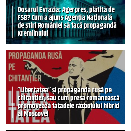
Dosarul Evrazia: Agerpres, plătită de
FSB? Cum a ajuns Agenția Națională
de știri României să facă propagandă
Kremlinului
”Libertatea” și propaganda rusă pe
chitanțier, sau cum presa românească
promovează fațadele războiului hibrid
al Moscovei