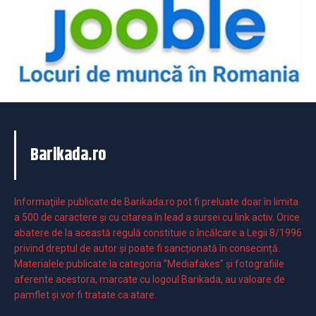
Barikada.ro
Informaţiile publicate de Barikada.ro pot fi preluate doar în limita
a 500 de caractere şi cu citarea în lead a sursei cu link activ. Orice
abatere de la această regulă constituie o încălcare a Legii 8/1996
privind dreptul de autor și poate fi sancționată în consecință.
Materialele publicate la categoria ”Mediafakes” și fotografiile
aferente acestora, marcate cu logoul Barikada, au valoare de
pamflet și vor fi tratate ca atare.