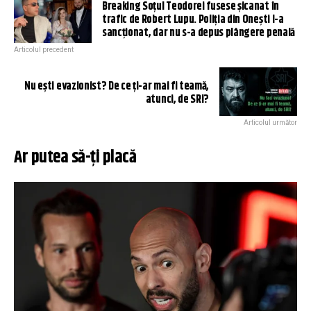
Breaking Soțul Teodorei fusese șicanat în
trafic de Robert Lupu. Poliția din Onești l-a
sancționat, dar nu s-a depus plângere penală
Articolul precedent
Nu ești evazionist? De ce ți-ar mai fi teamă,
atunci, de SRI?
Articolul următor
Ar putea să-ți placă