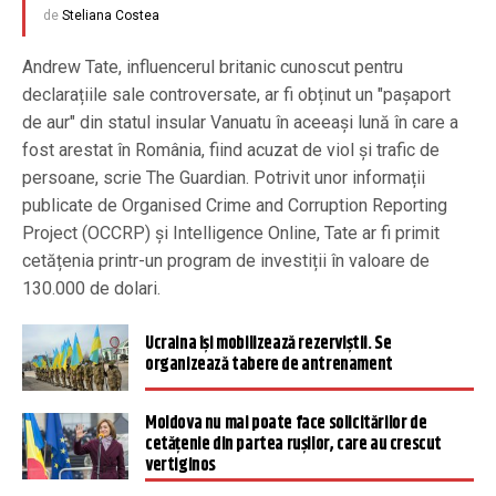
de
Steliana Costea
Andrew Tate, influencerul britanic cunoscut pentru
declarațiile sale controversate, ar fi obținut un "pașaport
de aur" din statul insular Vanuatu în aceeași lună în care a
fost arestat în România, fiind acuzat de viol și trafic de
persoane, scrie The Guardian. Potrivit unor informații
publicate de Organised Crime and Corruption Reporting
Project (OCCRP) și Intelligence Online, Tate ar fi primit
cetățenia printr-un program de investiții în valoare de
130.000 de dolari.
Ucraina își mobilizează rezerviștii. Se
organizează tabere de antrenament
Moldova nu mai poate face solicitărilor de
cetăţenie din partea ruşilor, care au crescut
vertiginos