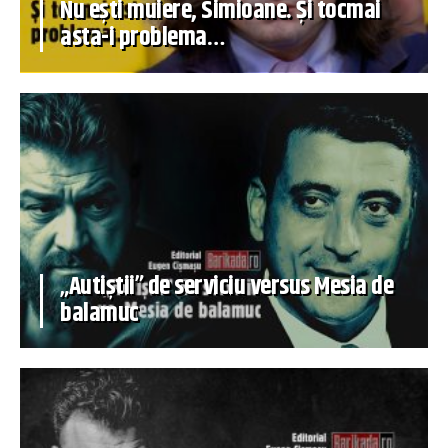
Nu ești muiere, Simioane. Și tocmai
asta-i problema…
„Autiștii” de serviciu versus Mesia de
balamuc