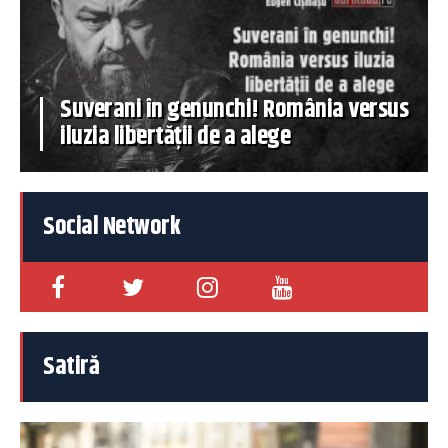
Suverani în genunchi! România versus
iluzia libertății de a alege
Social Network
Satiră