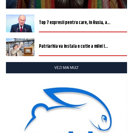
Top 7 expresii pentru care, în Rusia, a...
Patriarhia va instala o cutie a milei î...
VEZI MAI MULT