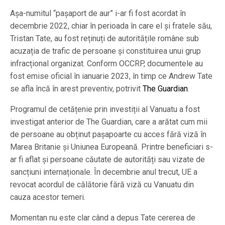
Așa-numitul “pașaport de aur” i-ar fi fost acordat în
decembrie 2022, chiar în perioada în care el și fratele său,
Tristan Tate, au fost reținuți de autoritățile române sub
acuzația de trafic de persoane și constituirea unui grup
infracțional organizat. Conform OCCRP, documentele au
fost emise oficial în ianuarie 2023, în timp ce Andrew Tate
se afla încă în arest preventiv, potrivit
The Guardian
.
Programul de cetățenie prin investiții al Vanuatu a fost
investigat anterior de The Guardian, care a arătat cum mii
de persoane au obținut pașapoarte cu acces fără viză în
Marea Britanie și Uniunea Europeană. Printre beneficiari s-
ar fi aflat și persoane căutate de autorități sau vizate de
sancțiuni internaționale. În decembrie anul trecut, UE a
revocat acordul de călătorie fără viză cu Vanuatu din
cauza acestor temeri.
Momentan nu este clar când a depus Tate cererea de