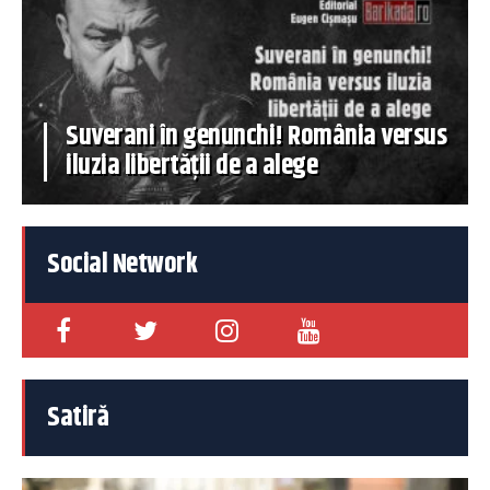
Suverani în genunchi! România versus
iluzia libertății de a alege
Social Network
Satiră