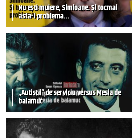
Nu ești muiere, Simioane. Și tocmai
asta-i problema…
„Autiștii” de serviciu versus Mesia de
balamuc