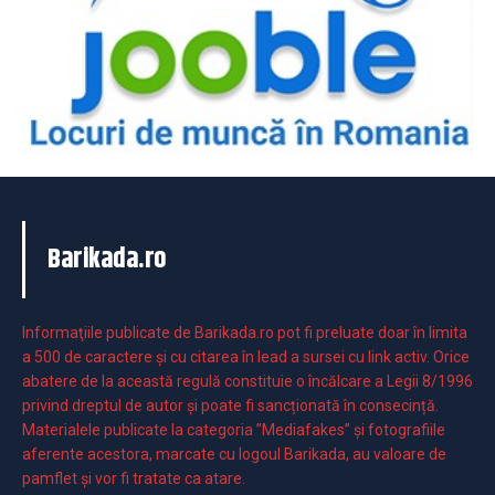
Barikada.ro
Informaţiile publicate de Barikada.ro pot fi preluate doar în limita
a 500 de caractere şi cu citarea în lead a sursei cu link activ. Orice
abatere de la această regulă constituie o încălcare a Legii 8/1996
privind dreptul de autor și poate fi sancționată în consecință.
Materialele publicate la categoria ”Mediafakes” și fotografiile
aferente acestora, marcate cu logoul Barikada, au valoare de
pamflet și vor fi tratate ca atare.