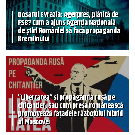
Dosarul Evrazia: Agerpres, plătită de
FSB? Cum a ajuns Agenția Națională
de știri României să facă propagandă
Kremlinului
”Libertatea” și propaganda rusă pe
chitanțier, sau cum presa românească
promovează fațadele războiului hibrid
al Moscovei