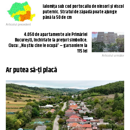
Ialomiţa sub cod portocaliu de ninsori și viscol
puternic. Stratul de zăpadă poate ajunge
până la 50 de cm
Articolul precedent
4.050 de apartamente ale Primăriei
București, închiriate la prețuri simbolice.
Ciucu: „Nu știu cine le ocupă” – garsoniere la
115 lei
Articolul următor
Ar putea să-ți placă