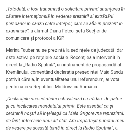
„Totodată, a fost transmisă o solicitare privind anunțarea în
căutare internațională în vederea arestării și extrădării
persoanei în cauză către Interpol, care se află în prezent în
examinare”,
a afirmat Diana Fetco, șefa Secției de
comunicare și protocol a IGP.
Marina Tauber nu se prezintă la ședințele de judecată, dar
este activă pe rețelele sociale. Recent, ea a intervenit în
direct la ,,Radio Sputnik”, un instrument de propagandă al
Kremlinului, comentând declarația președintei Maia Sandu
potrivit căreia, în eventualitatea unui referendum, ar vota
pentru unirea Republicii Moldova cu România.
„Declarațiile președintelui echivalează cu trădare de patrie
și cu încălcarea mandatului primit. Este esențial ca și
cetățenii noștri să înțeleagă că Maia Grigorevna reprezintă,
de fapt, interesele unui alt stat. Am împărtășit punctul meu
de vedere pe această temă în direct la Radio Sputnik”
, a