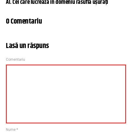
AI. Cei care lucrează în domeniu răsuflă uşuraţi
0 Comentariu
Lasă un răspuns
Comentariu
Nume
*