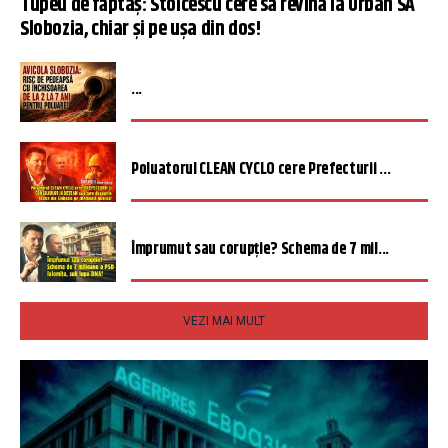
Tupeu de făptaș: Stoicescu cere să revină la Urban SA
Slobozia, chiar și pe ușa din dos!
...
Poluatorul CLEAN CYCLO cere Prefecturii ...
Împrumut sau corupție? Schema de 7 mil...
VEZI MAI MULT