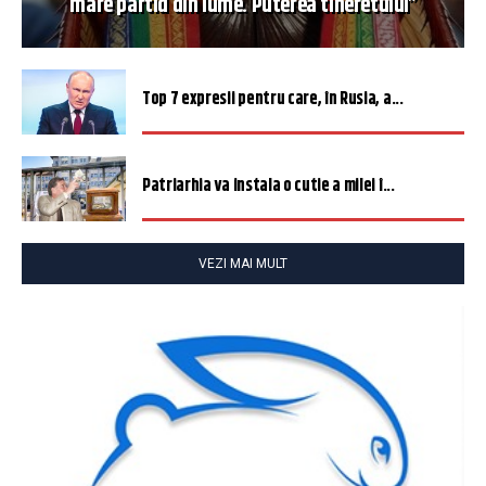
mare partid din lume. Puterea tineretului”
Top 7 expresii pentru care, în Rusia, a...
Patriarhia va instala o cutie a milei î...
VEZI MAI MULT