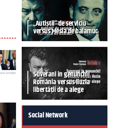
„Autiștii” de serviciu
versus Mesia de balamuc
Suverani în genunchi!
colul următor
România versus iluzia
libertății de a alege
Social Network