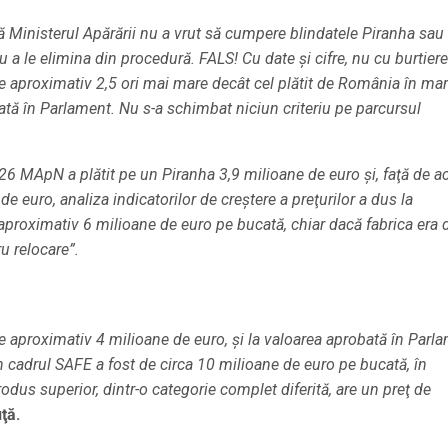
Ministerul Apărării nu a vrut să cumpere blindatele Piranha sau 
u a le elimina din procedură. FALS! Cu date şi cifre, nu cu burtiere
de aproximativ 2,5 ori mai mare decât cel plătit de România în mar
tă în Parlament. Nu s-a schimbat niciun criteriu pe parcursul
26 MApN a plătit pe un Piranha 3,9 milioane de euro şi, faţă de a
e euro, analiza indicatorilor de creştere a preţurilor a dus la
proximativ 6 milioane de euro pe bucată, chiar dacă fabrica era 
u relocare”.
e aproximativ 4 milioane de euro, şi la valoarea aprobată în Parla
n cadrul SAFE a fost de circa 10 milioane de euro pe bucată, în
rodus superior, dintr-o categorie complet diferită, are un preţ de
ţă.