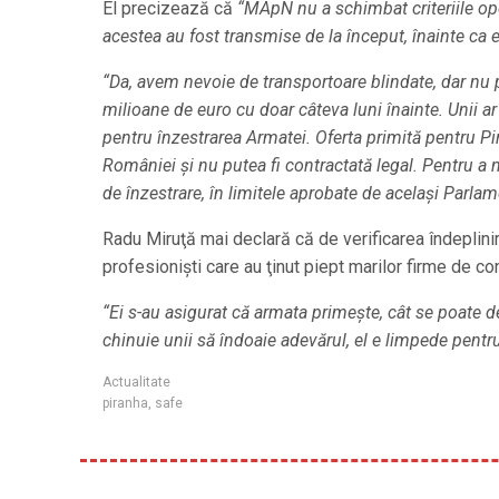
El precizează că
“MApN nu a schimbat criteriile ope
acestea au fost transmise de la început, înainte ca e
“Da, avem nevoie de transportoare blindate, dar nu 
milioane de euro cu doar câteva luni înainte. Unii a
pentru înzestrarea Armatei. Oferta primită pentru P
României şi nu putea fi contractată legal. Pentru a 
de înzestrare, în limitele aprobate de acelaşi Parla
Radu Miruţă mai declară că de verificarea îndeplini
profesionişti care au ţinut piept marilor firme de co
“Ei s-au asigurat că armata primeşte, cât se poate de
chinuie unii să îndoaie adevărul, el e limpede pentr
Actualitate
piranha
,
safe