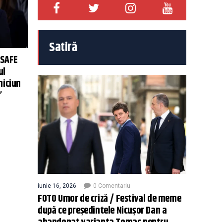
Satiră
 SAFE
ul
niciun
”
iunie 16, 2026
0 Comentariu
FOTO Umor de criză / Festival de meme
după ce președintele Nicușor Dan a