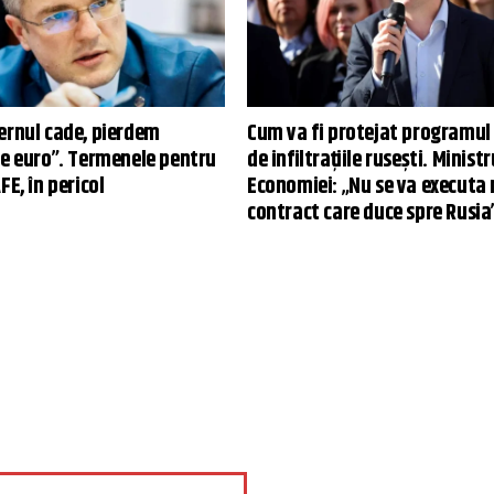
ernul cade, pierdem
Cum va fi protejat programul
de euro”. Termenele pentru
de infiltrațiile rusești. Ministr
FE, în pericol
Economiei: „Nu se va executa 
contract care duce spre Rusia