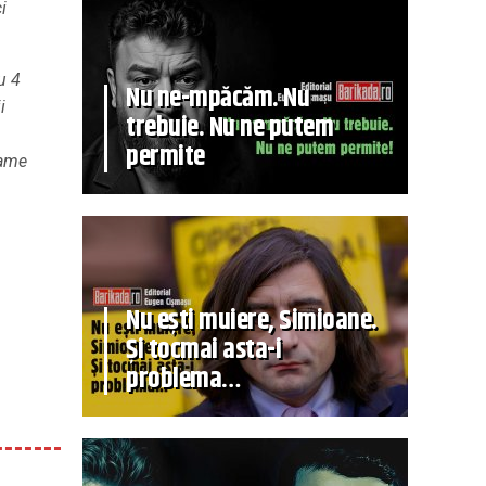
i
u 4
Nu ne-mpăcăm. Nu
i
trebuie. Nu ne putem
permite
rame
Nu ești muiere, Simioane.
Și tocmai asta-i
problema…