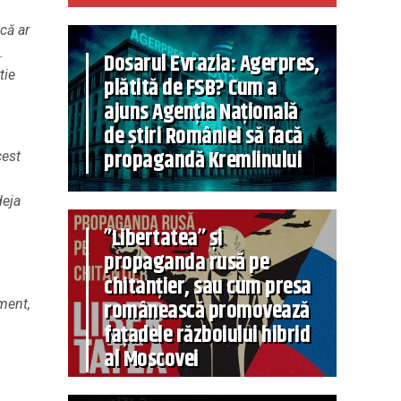
că ar
.
Dosarul Evrazia: Agerpres,
tie
plătită de FSB? Cum a
ajuns Agenția Națională
de știri României să facă
propagandă Kremlinului
cest
deja
”Libertatea” și
propaganda rusă pe
chitanțier, sau cum presa
românească promovează
ment,
fațadele războiului hibrid
al Moscovei