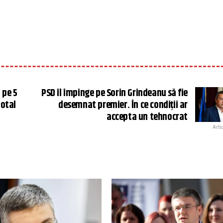
 pe 5
PSD îl împinge pe Sorin Grindeanu să fie
total
desemnat premier. În ce condiții ar
accepta un tehnocrat
Arti