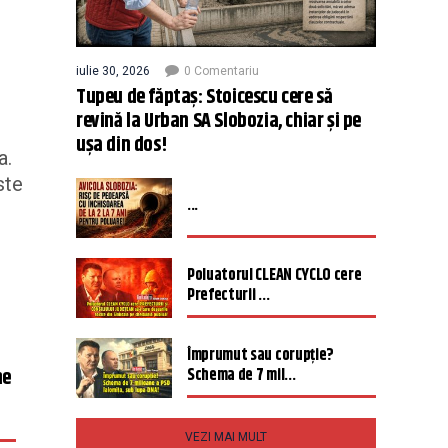
iulie 30, 2026
0 Comentariu
Tupeu de făptaș: Stoicescu cere să
revină la Urban SA Slobozia, chiar și pe
ușa din dos!
a.
ste
...
Poluatorul CLEAN CYCLO cere
Prefecturii ...
u
Împrumut sau corupție?
ne
Schema de 7 mil...
VEZI MAI MULT