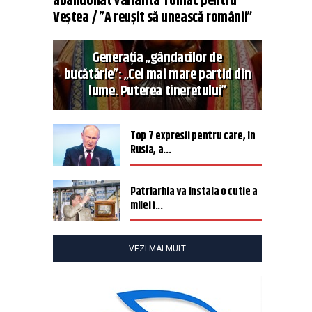
abandonat varianta Tomac pentru
Veștea / ”A reușit să unească românii”
Generația „gândacilor de
bucătărie”: „Cel mai mare partid din
lume. Puterea tineretului”
Top 7 expresii pentru care, în
Rusia, a...
Patriarhia va instala o cutie a
milei î...
VEZI MAI MULT