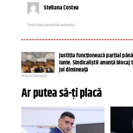
Steliana Costea
Vezi toate postările autorului
Justiția funcționează parțial până
iunie. Sindicaliștii anunță blocaj 
joi dimineață
Articolul precedent
Ar putea să-ți placă