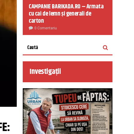
CAMPANIE BARIKADA.RO – Armata
cu cai de lemn și generali de
carton
0 Comentariu
Investigații
E: 