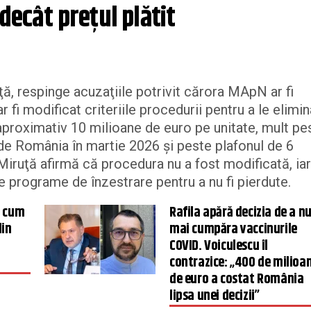
decât preţul plătit
ţă, respinge acuzaţiile potrivit cărora MApN ar fi
r fi modificat criteriile procedurii pentru a le elimin
aproximativ 10 milioane de euro pe unitate, mult pe
 de România în martie 2026 şi peste plafonul de 6
iruţă afirmă că procedura nu a fost modificată, iar
te programe de înzestrare pentru a nu fi pierdute.
t cum
Rafila apără decizia de a n
din
mai cumpăra vaccinurile
COVID. Voiculescu îl
contrazice: „400 de milioa
de euro a costat România
lipsa unei decizii”