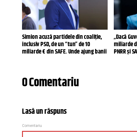
Simion acuză partidele din coaliţie,
„Dacă Guv
inclusiv PSD, de un “tun” de 10
miliarde 
miliarde € din SAFE. Unde ajung banii
PNRR și SA
0 Comentariu
Lasă un răspuns
Comentariu