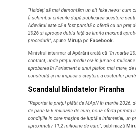
“Haideţi să mai demontăm un alt fake news: cum că 
fi schimbat criteriile după publicarea acestora pentr
Adevărul este că a fost primită o ofertă cu un preţ 
2026 şi aproape dublu faţă de limita maximă aproba
procedurii”
, spune
Miruţă
pe
Facebook.
Ministrul interimar al Apărării arată că
“în martie 20
contract, unde preţul mediu era în jur de 4 milioane d
aprobarea în Parlament a unui plafon mai mare, de a
construită şi nu implica o creştere a costurilor pentr
Scandalul blindatelor Piranha
“Raportat la preţul plătit de MApN în martie 2026, d
de până la 6 milioane de euro, noua ofertă primită î
condiţiile în care maşina de luptă a infanteriei, un p
aproximativ 11,2 milioane de euro”
, subliniază
Miru