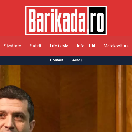
Sănătate
Satiră
Life+style
Info – Util
Motokooltura
Contact
Acasă