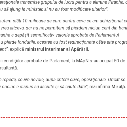
raţionale transmise grupului de lucru pentru a elimina Piranha, c
u să ajung la minister, şi nu au fost modificate ulterior”.
putem plăti 10 milioane de euro pentru ceva ce am achiziţionat c
r vrea altceva, dar nu ne permitem să pierdem niciun cent din bani
iranha a depăşit semnificativ valorile aprobate de Parlamentul
nu pierde fondurile, acestea au fost redirecţionate către alte prog
ment”
, explică
ministrul interimar al Apărării.
rii condiţiilor aprobate de Parlament, la MApN s-au ocupat 50 de
nsultanţă.
 repede, ce are nevoie, după criterii clare, operaţionale. Oricât se
u oricine e dispus să asculte şi să caute date”
, mai afirmă
Miruţă.