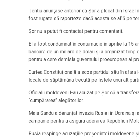
Ţentiu anunţase anterior că Şor a plecat din Israel 
fost rugate să raporteze dacă acesta se află pe terit
Şor nu a putut fi contactat pentru comentarii.
El a fost condamnat în contumacie în aprilie la 15 
bancară de un miliard de dolari şi a organizat timp 
pentru a cere demisia guvernului proeuropean al pr
Curtea Constituţională a scos partidul său în afara leg
locale de săptămâna trecută pe listele unui alt parti
Oficialii moldoveni l-au acuzat pe Şor că a transfe
“cumpărarea” alegătorilor.
Maia Sandu a denunţat invazia Rusiei în Ucraina şi 
campanie pentru a asigura aderarea Republicii Mol
Rusia respinge acuzaţiile preşedintei moldovene şi