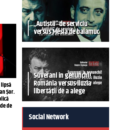
„Autiștii” de serviciu
versus Mesia de balamuc
Suverani în genunchi!
România versus iluzia
lipsă
libertății de a alege
an Şor.
lică
 de de
Social Network