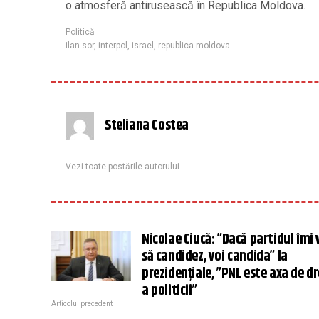
o atmosferă antirusească în Republica Moldova.
Politică
ilan sor
,
interpol
,
israel
,
republica moldova
Steliana Costea
Vezi toate postările autorului
Nicolae Ciucă: ”Dacă partidul îmi 
să candidez, voi candida” la
prezidenţiale, ”PNL este axa de d
a politicii”
Articolul precedent