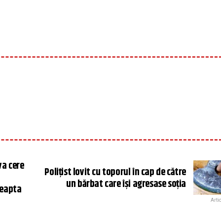
va cere
Polițist lovit cu toporul în cap de către
un bărbat care își agresase soția
reapta
Arti