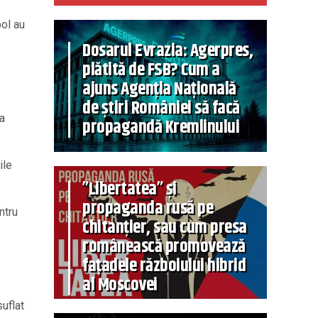
pol au
Dosarul Evrazia: Agerpres,
plătită de FSB? Cum a
ajuns Agenția Națională
de știri României să facă
va
propagandă Kremlinului
ile
”Libertatea” și
propaganda rusă pe
ntru
chitanțier, sau cum presa
românească promovează
fațadele războiului hibrid
al Moscovei
uflat