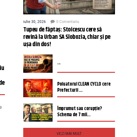
iulie 30, 2026
0 Comentariu
Tupeu de făptaș: Stoicescu cere să
revină la Urban SA Slobozia, chiar și pe
ușa din dos!
...
iu
 de
Poluatorul CLEAN CYCLO cere
Prefecturii ...
e
Împrumut sau corupție?
Schema de 7 mil...
VEZI MAI MULT