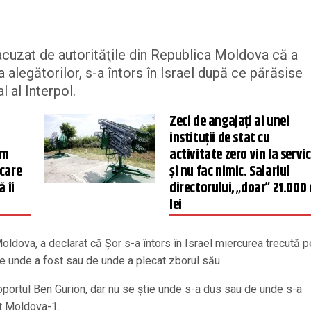
, acuzat de autorităţile din Republica Moldova că a
legătorilor, s-a întors în Israel după ce părăsise
l al Interpol.
Zeci de angajați ai unei
instituții de stat cu
Am
activitate zero vin la servic
 care
și nu fac nimic. Salariul
 îi
directorului, „doar” 21.000
lei
Moldova, a declarat că Şor s-a întors în Israel miercurea trecută p
pune unde a fost sau de unde a plecat zborul său.
oportul Ben Gurion, dar nu se ştie unde s-a dus sau de unde s-a
at Moldova-1.