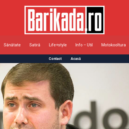
Sănătate
Satiră
Life+style
Info – Util
Motokooltura
Contact
Acasă