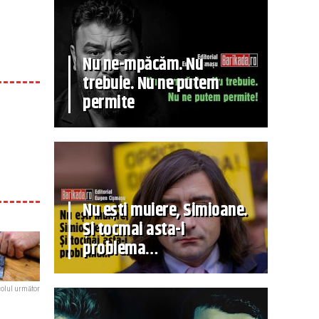
Nu ne-mpăcăm. Nu
trebuie. Nu ne putem
permite
Nu ești muiere, Simioane.
Și tocmai asta-i
problema…
colul următor