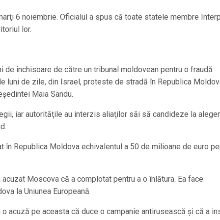
marţi 6 noiembrie. Oficialul a spus că toate statele membre Inter
oriul lor.
ani de închisoare de către un tribunal moldovean pentru o fraudă
de luni de zile, din Israel, proteste de stradă în Republica Moldo
eşedintei Maia Sandu.
ii, iar autorităţile au interzis aliaţilor săi să candideze la aleger
d.
rat în Republica Moldova echivalentul a 50 de milioane de euro pe
a acuzat Moscova că a complotat pentru a o înlătura. Ea face
dova la Uniunea Europeană.
 o acuză pe aceasta că duce o campanie antirusească şi că a ins