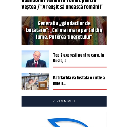
abandonat varianta Tomac pentru
Veștea / ”A reușit să unească românii”
Generația „gândacilor de
bucătărie”: „Cel mai mare partid din
lume. Puterea tineretului”
Top 7 expresii pentru care, în
Rusia, a...
Patriarhia va instala o cutie a
milei î...
VEZI MAI MULT