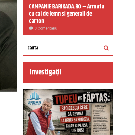
CAMPANIE BARIKADA.RO – Armata
cu cai de lemn și generali de
carton
0 Comentariu
Investigații