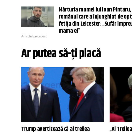
Mărturia mamei lui Ioan Pintaru,
românul care a înjunghiat de opt
fetița din Leicester: „Sufăr împre
mama ei”
Articolul precedent
Ar putea să-ți placă
Trump avertizează că al treilea
„Al Treile