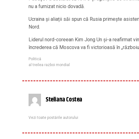
nu a furnizat nicio dovadă.
Ucraina și aliații săi spun că Rusia primește asisten
Nord.
Liderul nord-coreean Kim Jong Un și-a reafirmat vi
încrederea că Moscova va fi victorioasă în „războiul
Politică
al treilea razboi mondial
Steliana Costea
Vezi toate postările autorului