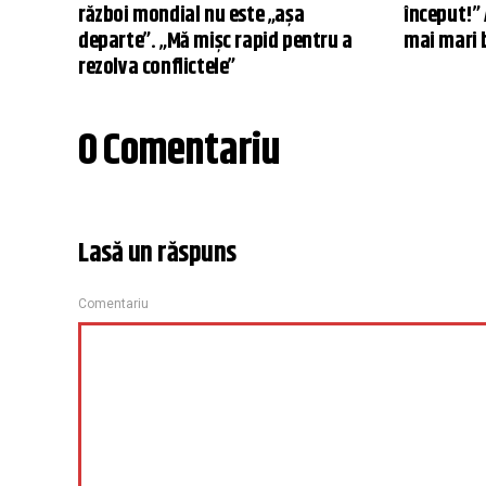
război mondial nu este „aşa
început!” 
departe”. „Mă mişc rapid pentru a
mai mari 
rezolva conflictele”
0 Comentariu
Lasă un răspuns
Comentariu