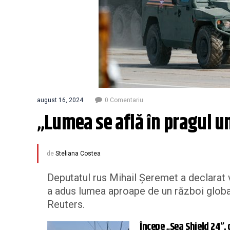
august 16, 2024
0 Comentariu
„Lumea se află în pragul un
de
Steliana Costea
Deputatul rus Mihail Șeremet a declarat 
a adus lumea aproape de un război global 
Reuters.
Începe „Sea Shield 24”, 