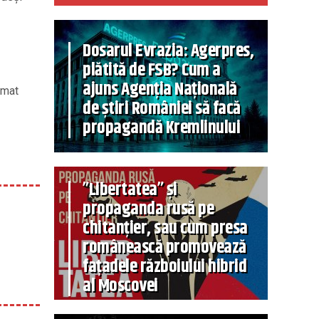
Dosarul Evrazia: Agerpres,
plătită de FSB? Cum a
ajuns Agenția Națională
imat
de știri României să facă
propagandă Kremlinului
”Libertatea” și
propaganda rusă pe
chitanțier, sau cum presa
românească promovează
fațadele războiului hibrid
al Moscovei