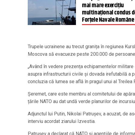
mai mare exercițiu
multinațional condus d
Forțele Navale Române
Trupele ucrainene au trecut granița în regiunea Kurs
Moscova să evacueze peste 200.000 de persoane d
„Având în vedere prezența echipamentelor militare oc
asupra infrastructurii civile și dovada irefutabilă a pa
concluzia că lumea se află în pragul unui al Treilea
Șeremet, care este membru al comitetului de apărare
țările NATO au dat undă verde planurilor de incurs
Adjunctul lui Putin, Nikolai Patrușev, a acuzat, de a
interviu acordat ziarului Izvestia.
Patrușev a declarat că NATO și agențiile de informaț