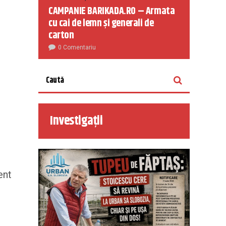
CAMPANIE BARIKADA.RO – Armata
cu cai de lemn și generali de
carton
0 Comentariu
Investigații
ent