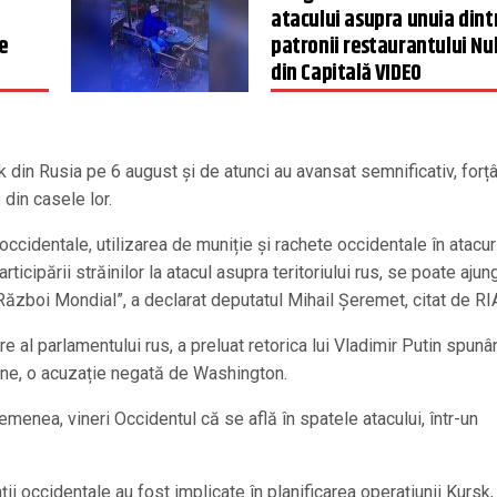
atacului asupra unuia dint
e
patronii restaurantului N
din Capitală VIDEO
k din Rusia pe 6 august și de atunci au avansat semnificativ, forț
in casele lor.
cidentale, utilizarea de muniție și rachete occidentale în atacur
rticipării străinilor la atacul asupra teritoriului rus, se poate ajun
 Război Mondial”, a declarat deputatul Mihail Șeremet, citat de RI
 al parlamentului rus, a preluat retorica lui Vladimir Putin spunâ
iune, o acuzație negată de Washington.
semenea, vineri Occidentul că se află în spatele atacului, într-un
ii occidentale au fost implicate în planificarea operațiunii Kursk,