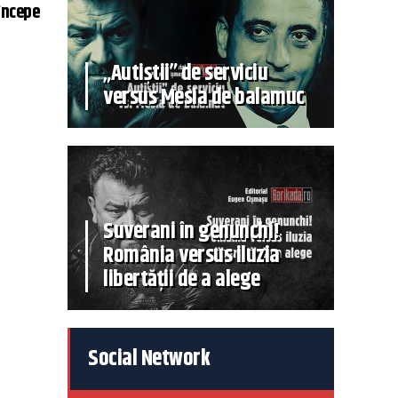
începe
„Autiștii” de serviciu
versus Mesia de balamuc
Suverani în genunchi!
România versus iluzia
libertății de a alege
Social Network