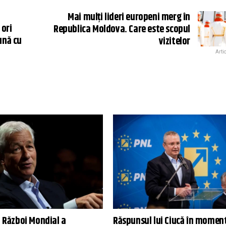
Mai mulți lideri europeni merg în
 ori
Republica Moldova. Care este scopul
ună cu
vizitelor
Arti
a Război Mondial a
Răspunsul lui Ciucă în moment