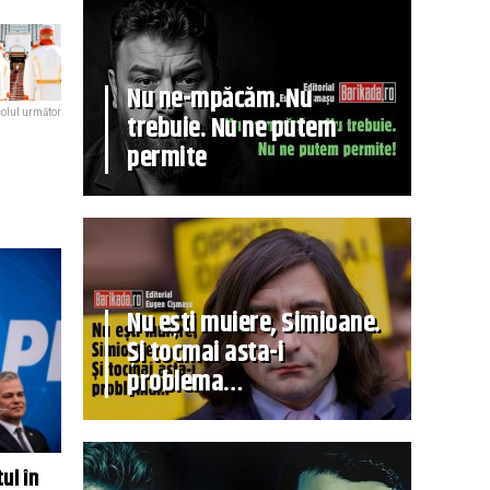
Nu ne-mpăcăm. Nu
colul următor
trebuie. Nu ne putem
permite
Nu ești muiere, Simioane.
Și tocmai asta-i
problema…
ul în