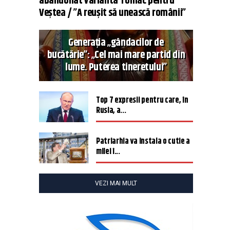
abandonat varianta Tomac pentru
Veștea / ”A reușit să unească românii”
Generația „gândacilor de
bucătărie”: „Cel mai mare partid din
lume. Puterea tineretului”
Top 7 expresii pentru care, în
Rusia, a...
Patriarhia va instala o cutie a
milei î...
VEZI MAI MULT