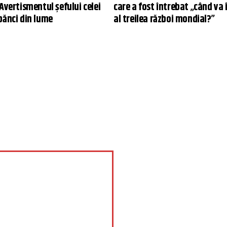
Avertismentul șefului celei
care a fost întrebat „când va 
bănci din lume
al treilea război mondial?”