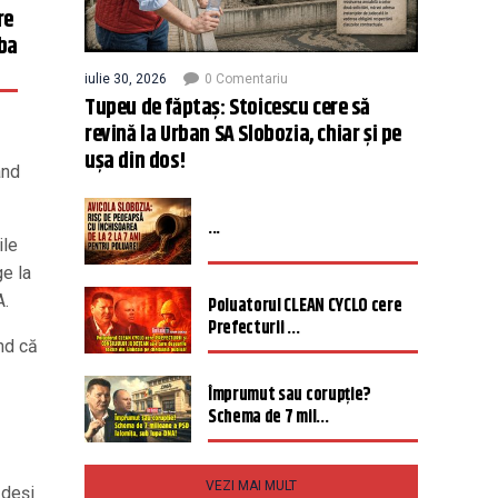
re
uba
iulie 30, 2026
0 Comentariu
Tupeu de făptaș: Stoicescu cere să
revină la Urban SA Slobozia, chiar și pe
ușa din dos!
ând
...
ile
ge la
A.
Poluatorul CLEAN CYCLO cere
Prefecturii ...
nd că
Împrumut sau corupție?
Schema de 7 mil...
VEZI MAI MULT
 deși