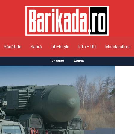
Sănătate
Satiră
Life+style
Info – Util
Motokooltura
Contact
Acasă