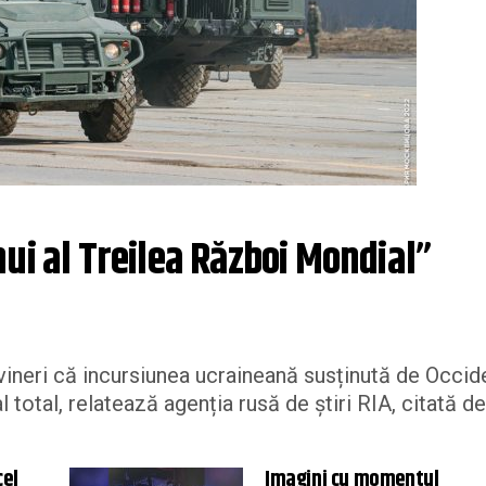
ui al Treilea Război Mondial”
vineri că incursiunea ucraineană susținută de Occid
total, relatează agenția rusă de știri RIA, citată de
cel
Imagini cu momentul