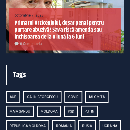
octombrie 7, 2023
Primarul Urziceniului, dosar penal pentru
purtare abuzivă! Sava riscă amenda sau
închisoarea de la o lună la 6 luni
0 Comentariu
Tags
AUR
CALIN GEORGESCU
COVID
IALOMITA
MAIA SANDU
MOLDOVA
PSD
PUTIN
REPUBLICA MOLDOVA
ROMANIA
RUSIA
UCRAINA