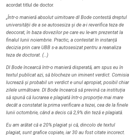
acordat titlul de doctor.
„Într-o manieră absolut uimitoare dl Bode contestă dreptul
universității de a se autosesiza și de a-i reverifica teza de
deocorat, în baza dovezilor pe care eu le-am prezentat la
finalul lunii noiembrie. Practic, a contestat în instanță
decizia prin care UBB s-a autosesizat pentru a reanaliza
teza de doctorat. (…)
Dl Bode încearcă într-o manieră disperată, am spus eu în
textul publicat azi, să blocheze un iminent verdict. Comisia
lucrează și probabil un verdict e unul apropiat, posibil chiar
zilele următoare. Dl Bode încearcă să prevină ca instituția
să spună că lucrarea e plagiată într-o proporție mai mare
decât a constatat la prima verificare a tezei, cea de la finele
lunii octombrie, când a decis că 2,9% din teză e plagiată.
Eu am arătat că e 20% plagiat și că, dincolo de textul
plagiat, sunt grafice copiate, iar 30 au fost citate incorect.