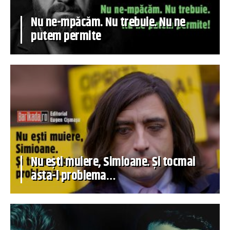
Nu ne-mpăcăm. Nu trebuie. Nu ne
putem permite
Nu ești muiere, Simioane. Și tocmai
asta-i problema…