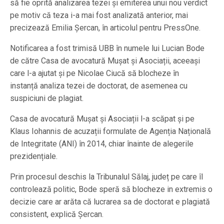
să fie oprită analizarea tezei și emiterea unui nou verdict
pe motiv că teza i-a mai fost analizată anterior, mai
precizează Emilia Șercan, în articolul pentru PressOne.
Notificarea a fost trimisă UBB în numele lui Lucian Bode
de către Casa de avocatură Mușat și Asociații, aceeași
care l-a ajutat și pe Nicolae Ciucă să blocheze în
instanță analiza tezei de doctorat, de asemenea cu
suspiciuni de plagiat.
Casa de avocatură Mușat și Asociații l-a scăpat și pe
Klaus Iohannis de acuzații formulate de Agenția Națională
de Integritate (ANI) în 2014, chiar înainte de alegerile
prezidențiale.
Prin procesul deschis la Tribunalul Sălaj, județ pe care îl
controlează politic, Bode speră să blocheze in extremis o
decizie care ar arăta că lucrarea sa de doctorat e plagiată
consistent, explică Șercan.