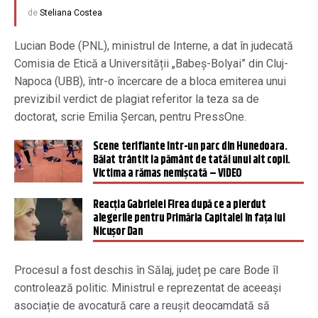
de
Steliana Costea
Lucian Bode (PNL), ministrul de Interne, a dat în judecată
Comisia de Etică a Universității „Babeș-Bolyai” din Cluj-
Napoca (UBB), într-o încercare de a bloca emiterea unui
previzibil verdict de plagiat referitor la teza sa de
doctorat, scrie Emilia Șercan, pentru PressOne.
Scene terifiante într-un parc din Hunedoara.
Băiat trântit la pământ de tatăl unui alt copil.
Victima a rămas nemișcată – VIDEO
Reacția Gabrielei Firea după ce a pierdut
alegerile pentru Primăria Capitalei în fața lui
Nicușor Dan
Procesul a fost deschis în Sălaj, județ pe care Bode îl
controlează politic. Ministrul e reprezentat de aceeași
asociație de avocatură care a reușit deocamdată să