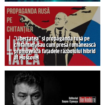
”Libertatea” și propaganda rusă pe
chitanțier, sau cum presa românească
promovează fațadele războiului hibrid
al Moscovei