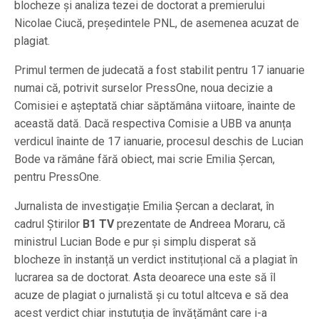
blocheze și analiza tezei de doctorat a premierului
Nicolae Ciucă, președintele PNL, de asemenea acuzat de
plagiat.
Primul termen de judecată a fost stabilit pentru 17 ianuarie
numai că, potrivit surselor PressOne, noua decizie a
Comisiei e așteptată chiar săptămâna viitoare, înainte de
această dată. Dacă respectiva Comisie a UBB va anunța
verdicul înainte de 17 ianuarie, procesul deschis de Lucian
Bode va rămâne fără obiect, mai scrie Emilia Șercan,
pentru PressOne.
Jurnalista de investigație Emilia Șercan a declarat, în
cadrul Știrilor
B1 TV
prezentate de Andreea Moraru, că
ministrul Lucian Bode e pur și simplu disperat să
blocheze în instanță un verdict instituțional că a plagiat în
lucrarea sa de doctorat. Asta deoarece una este să îl
acuze de plagiat o jurnalistă și cu totul altceva e să dea
acest verdict chiar instutuția de învățământ care i-a