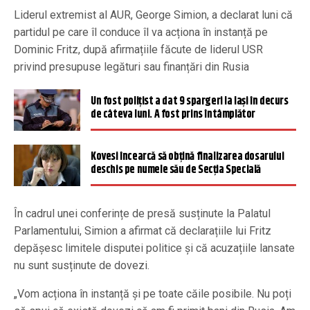
Liderul extremist al AUR, George Simion, a declarat luni că
partidul pe care îl conduce îl va acționa în instanță pe
Dominic Fritz, după afirmațiile făcute de liderul USR
privind presupuse legături sau finanțări din Rusia
Un fost polițist a dat 9 spargeri la Iași în decurs
de câteva luni. A fost prins întâmplător
Kovesi încearcă să obțină finalizarea dosarului
deschis pe numele său de Secția Specială
În cadrul unei conferințe de presă susținute la Palatul
Parlamentului, Simion a afirmat că declarațiile lui Fritz
depășesc limitele disputei politice și că acuzațiile lansate
nu sunt susținute de dovezi.
„Vom acționa în instanță și pe toate căile posibile. Nu poți