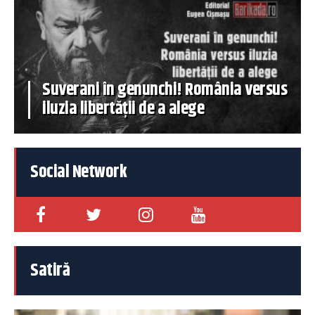
Suverani în genunchi! România versus
iluzia libertății de a alege
Social Network
Satiră