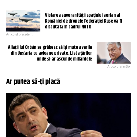
Violarea suveranității spațiului aerian al
României de dronele Federației Ruse va fi
discutată în cadrul NATO
Articolul precedent
Aliații lui Orbán se grăbesc să își mute averile
din Ungaria cu avioane private. Lista țărilor
unde și-ar ascunde miliardele
Articolul următor
Ar putea să-ți placă