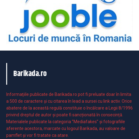
Barikada.ro
Informaţiile publicate de Barikada.ro pot fi preluate doar în limita
a 500 de caractere şi cu citarea în lead a sursei cu link activ. Orice
abatere de la această regulă constituie o încălcare a Legii 8/1996
privind dreptul de autor și poate fi sancționată în consecință.
Materialele publicate la categoria ”Mediafakes” și fotografiile
aferente acestora, marcate cu logoul Barikada, au valoare de
pamflet și vor fi tratate ca atare.