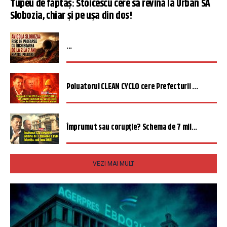
Tupeu de făptaș: Stoicescu cere să revină la Urban SA
Slobozia, chiar și pe ușa din dos!
...
Poluatorul CLEAN CYCLO cere Prefecturii ...
Împrumut sau corupție? Schema de 7 mil...
VEZI MAI MULT