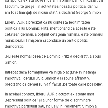
să spui că există dovezi că am fi primit bani din Rusia. Am
făcut multe greșeli în activitatea noastră politică, dar nu
am fost finanțați de niciun stat”, a declarat George Simion.
Liderul AUR a precizat că nu contestă legitimitatea
politică a lui Dominic Fritz, menționând că acesta este
cetățean german, a obținut cetățenia română, este primarul
municipiului Timișoara și conduce un partid politic
democratic.
„Nu este normal ceea ce Dominic Fritz a declarat”, a spus
Simion.
Întrebat dacă formațiunea va iniția o acțiune în instanță
împotriva liderului USR, Simion a răspuns afirmativ,
precizând că demersul va fi făcut „pe toate căile posibile”.
În același context, liderul AUR a acuzat existența unor
„represiuni politice” și a unor forme de discriminare
împotriva partidului său, inclusiv în Parlament. Simion a