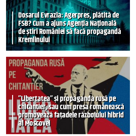
Dosarul Evrazia: Agerpres, plătită de
FSB? Cum a ajuns Agenția Națională
de știri României să facă propagandă
Kremlinului
”Libertatea” și propaganda rusă pe
chitanțier, sau cum presa românească
promovează fațadele războiului hibrid
al Moscovei