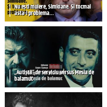
Nu ești muiere, Simioane. Și tocmai
asta-i problema…
„Autiștii” de serviciu versus Mesia de
balamuc