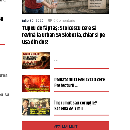
60
iulie 30, 2026
0 Comentariu
Tupeu de făptaș: Stoicescu cere să
revină la Urban SA Slobozia, chiar și pe
ușa din dos!
...
area
Poluatorul CLEAN CYCLO cere
Prefecturii ...
ea sa
Împrumut sau corupție?
Schema de 7 mil...
VEZI MAI MULT