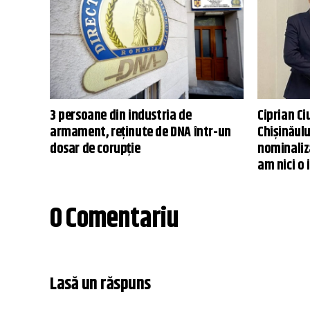
3 persoane din industria de
Ciprian Ci
armament, reținute de DNA într-un
Chişinăulu
dosar de corupție
nominaliz
am nici o 
0 Comentariu
Lasă un răspuns