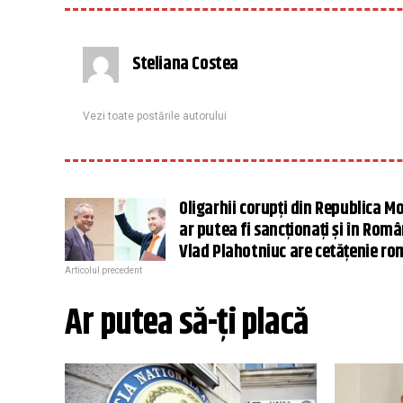
Steliana Costea
Vezi toate postările autorului
Oligarhii corupți din Republica M
ar putea fi sancționați și în Româ
Vlad Plahotniuc are cetățenie r
Articolul precedent
Ar putea să-ți placă