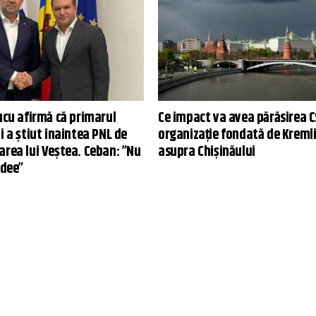
ucu afirmă că primarul
Ce impact va avea părăsirea C
i a știut înaintea PNL de
organizație fondată de Kremli
area lui Veștea. Ceban: ”Nu
asupra Chișinăului
idee”