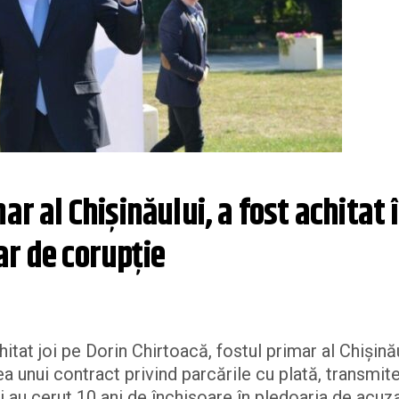
r al Chișinăului, a fost achitat î
ar de corupție
itat joi pe Dorin Chirtoacă, fostul primar al Chișinău
ea unui contract privind parcările cu plată, transmit
i au cerut 10 ani de închisoare în pledoaria de acuz