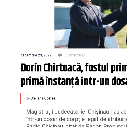
decembrie 23, 2022
0 Comentariu
Dorin Chirtoacă, fostul prima
primă instanță într-un dos
de
Steliana Costea
Magistrații Judecătoriei Chișinău l-au ach
într-un dosar de corpție legat de atribuir
Radio Chișinău, citat de Rador. Procurori