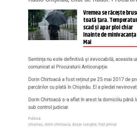
Vremea se răcește brusc
toată țara. Temperatur
scad și apar ploi chiar
înainte de minivacanța 
Mai
Sentința nu este definitivă și irevocabilă, aceasta 
comunicat al Procuraturii Anticorupție.
Dorin Chirtoacă a fost reținut pe 25 mai 2017 de proc
parcărilor cu plată în Chișinău. El a pledat nevinovat
Dorin Chirtoacă s-a aflat în arest la domiciliu pân
sub control judiciar.
Politică
chisinau
,
dorin chirtoaca
,
dosar coruptie
,
fost primar