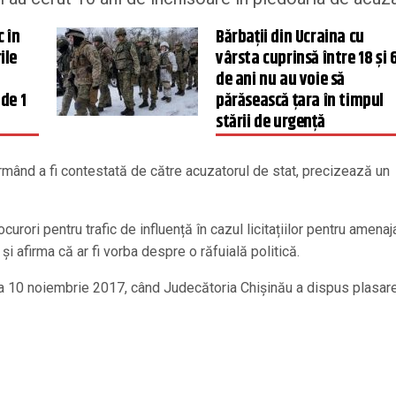
 în
Bărbații din Ucraina cu
ile
vârsta cuprinsă între 18 și 
de ani nu au voie să
de 1
părăsească țara în timpul
stării de urgență
urmând a fi contestată de către acuzatorul de stat, precizează un
urori pentru trafic de influență în cazul licitațiilor pentru amenaj
 și afirma că ar fi vorba despre o răfuială politică.
ă la 10 noiembrie 2017, când Judecătoria Chișinău a dispus plasar