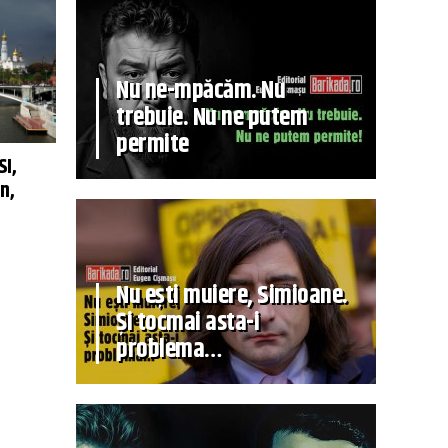
Nu ne-mpăcăm. Nu
trebuie. Nu ne putem
permite
SI,
n,
Nu ești muiere, Simioane.
Și tocmai asta-i
problema…