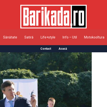
Sănătate
Satiră
Life+style
Info – Util
Motokooltura
Contact
Acasă