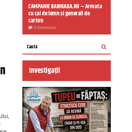
CAMPANIE BARIKADA.RO – Armata
cu cai de lemn și generali de
carton
0 Comentariu
n 
Investigații
lui,
e
are.