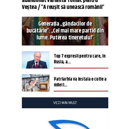
abandonat varianta Tomac pentru
Veștea / ”A reușit să unească românii”
Generația „gândacilor de
bucătărie”: „Cel mai mare partid din
lume. Puterea tineretului”
Top 7 expresii pentru care, în
Rusia, a...
Patriarhia va instala o cutie a
milei î...
VEZI MAI MULT