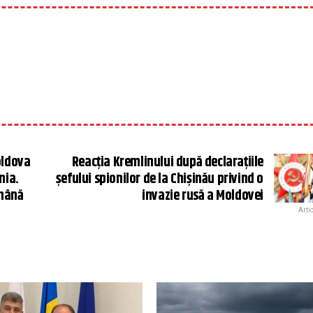
oldova
Reacția Kremlinului după declarațiile
nia.
șefului spionilor de la Chișinău privind o
omână
invazie rusă a Moldovei
Arti