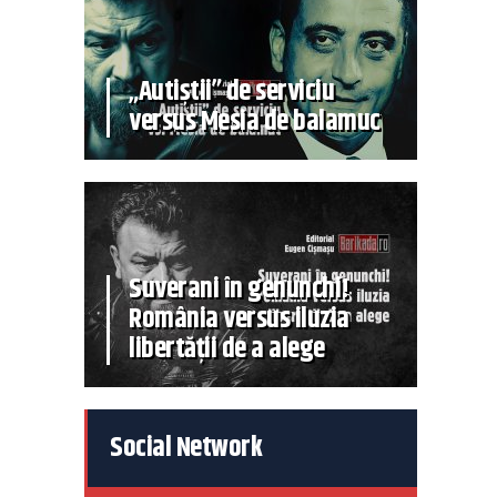
„Autiștii” de serviciu
versus Mesia de balamuc
Suverani în genunchi!
România versus iluzia
libertății de a alege
Social Network