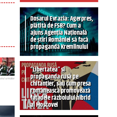
Dosarul Evrazia: Agerpres,
plătită de FSB? Cum a
ajuns Agenția Națională
de știri României să facă
propagandă Kremlinului
”Libertatea” și
propaganda rusă pe
colul următor
chitanțier, sau cum presa
românească promovează
fațadele războiului hibrid
al Moscovei