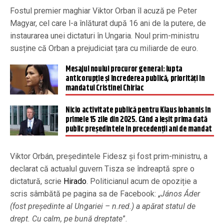
Fostul premier maghiar Viktor Orban îl acuză pe Peter
Magyar, cel care l-a înlăturat după 16 ani de la putere, de
instaurarea unei dictaturi în Ungaria. Noul prim-ministru
susține că Orban a prejudiciat țara cu miliarde de euro.
Mesajul noului procuror general: lupta
anticorupție și încrederea publică, priorități în
mandatul Cristinei Chiriac
Nicio activitate publică pentru Klaus Iohannis în
primele 15 zile din 2025. Când a ieșit prima dată
public președintele în precedenții ani de mandat
Viktor Orbán, președintele Fidesz și fost prim-ministru, a
declarat că actualul guvern Tisza se îndreaptă spre o
dictatură, scrie
Hirado
. Politicianul acum de opoziție a
scris sâmbătă pe pagina sa de Facebook: „
János Áder
(fost președinte al Ungariei – n.red.) a apărat statul de
drept. Cu calm, pe bună dreptate
”.