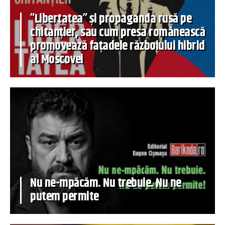
”Libertatea” și propaganda rusă pe
chitanțier, sau cum presa românească
promovează fațadele războiului hibrid
al Moscovei
Nu ne-mpăcăm. Nu trebuie. Nu ne
putem permite