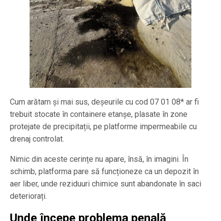
Cum arătam și mai sus, deșeurile cu cod 07 01 08* ar fi
trebuit stocate în containere etanșe, plasate în zone
protejate de precipitații, pe platforme impermeabile cu
drenaj controlat.
Nimic din aceste cerințe nu apare, însă, în imagini. În
schimb, platforma pare să funcționeze ca un depozit în
aer liber, unde reziduuri chimice sunt abandonate în saci
deteriorați.
Unde începe problema penală