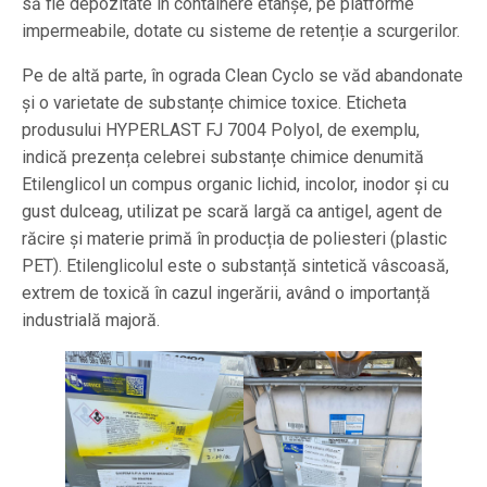
să fie depozitate în containere etanșe, pe platforme
impermeabile, dotate cu sisteme de retenție a scurgerilor.
Pe de altă parte, în ograda Clean Cyclo se văd abandonate
și o varietate de substanțe chimice toxice. Eticheta
produsului HYPERLAST FJ 7004 Polyol, de exemplu,
indică prezența celebrei substanțe chimice denumită
Etilenglicol un compus organic lichid, incolor, inodor și cu
gust dulceag, utilizat pe scară largă ca antigel, agent de
răcire și materie primă în producția de poliesteri (plastic
PET). Etilenglicolul este o substanță sintetică vâscoasă,
extrem de toxică în cazul ingerării, având o importanță
industrială majoră.