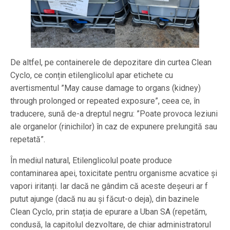
De altfel, pe containerele de depozitare din curtea Clean
Cyclo, ce conțin etilenglicolul apar etichete cu
avertismentul ”May cause damage to organs (kidney)
through prolonged or repeated exposure”, ceea ce, în
traducere, sună de-a dreptul negru: ”Poate provoca leziuni
ale organelor (rinichilor) în caz de expunere prelungită sau
repetată”.
În mediul natural, Etilenglicolul poate produce
contaminarea apei, toxicitate pentru organisme acvatice și
vapori iritanți. Iar dacă ne gândim că aceste deșeuri ar f
putut ajunge (dacă nu au și făcut-o deja), din bazinele
Clean Cyclo, prin stația de epurare a Uban SA (repetăm,
condusă, la capitolul dezvoltare, de chiar administratorul