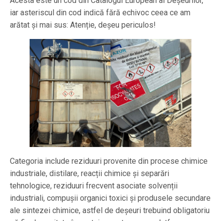
Acesta este un cod din Catalogul European al Deșeurilor,
iar asteriscul din cod indică fără echivoc ceea ce am
arătat și mai sus: Atenție, deșeu periculos!
Categoria include reziduuri provenite din procese chimice
industriale, distilare, reacții chimice și separări
tehnologice, reziduuri frecvent asociate solvenții
industriali, compușii organici toxici și produsele secundare
ale sintezei chimice, astfel de deșeuri trebuind obligatoriu