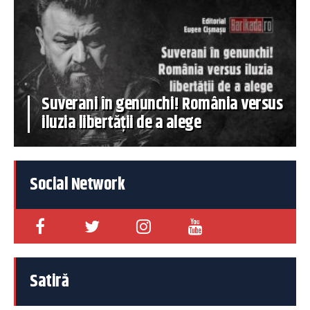
Suverani în genunchi! România versus
iluzia libertății de a alege
Social Network
Satiră