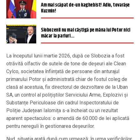
Am mai scăpat de-un kaghebist! Adio, tovarășe
Kuzmin!
Slobozenii nu mai câștigă pe mâna lui Potor nici
măcar la pariuri…
La începutul lunii martie 2026, după ce Slobozia a fost
otrăvită olfactiv de sutele de tone de deșeuri ale Clean
Cylco, societatea înființată de persoane din anturajul
primarului Potor și administrată chiar de fostul coleg de
clasă al acestuia, fix directorul de dezvoltare de la Uban
SA, un control al polițiștilor Serviciului Arme, Explozivi şi
Substanțe Periculoase din cadrul Inspectoratului de
Poliție Județean Ialomița s-a încheiat cu un rezultat
aparent spectaculos: o amendă de 60.000 de lei aplicată
pentru nereguli în gestionarea deșeurilor.
Nud, situația arată după cum urmează: în urma verificărilor