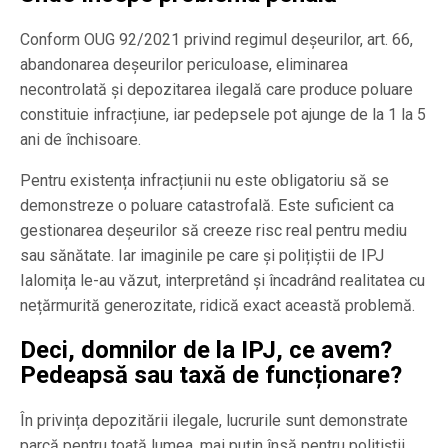
Conform OUG 92/2021 privind regimul deșeurilor, art. 66,
abandonarea deșeurilor periculoase, eliminarea
necontrolată și depozitarea ilegală care produce poluare
constituie infracțiune, iar pedepsele pot ajunge de la 1 la 5
ani de închisoare.
Pentru existența infracțiunii nu este obligatoriu să se
demonstreze o poluare catastrofală. Este suficient ca
gestionarea deșeurilor să creeze risc real pentru mediu
sau sănătate. Iar imaginile pe care și polițiștii de IPJ
Ialomița le-au văzut, interpretând și încadrând realitatea cu
nețărmurită generozitate, ridică exact această problemă.
Deci, domnilor de la IPJ, ce avem?
Pedeapsă sau taxă de funcționare?
În privința depozitării ilegale, lucrurile sunt demonstrate
parcă pentru toată lumea, mai puțin însă pentru polițiștii