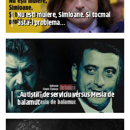
Nu ești muiere, Simioane. Și tocmai
asta-i problema…
„Autiștii” de serviciu versus Mesia de
balamuc