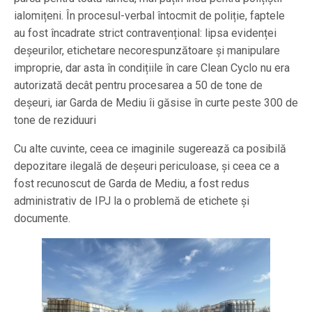
ialomițeni. În procesul-verbal întocmit de poliție, faptele
au fost încadrate strict contravențional: lipsa evidenței
deșeurilor, etichetare necorespunzătoare și manipulare
improprie, dar asta în condițiile în care Clean Cyclo nu era
autorizată decât pentru procesarea a 50 de tone de
deșeuri, iar Garda de Mediu îi găsise în curte peste 300 de
tone de reziduuri
Cu alte cuvinte, ceea ce imaginile sugerează ca posibilă
depozitare ilegală de deșeuri periculoase, și ceea ce a
fost recunoscut de Garda de Mediu, a fost redus
administrativ de IPJ la o problemă de etichete și
documente.