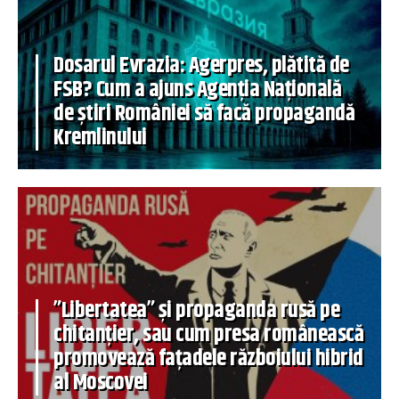
Dosarul Evrazia: Agerpres, plătită de
FSB? Cum a ajuns Agenția Națională
de știri României să facă propagandă
Kremlinului
”Libertatea” și propaganda rusă pe
chitanțier, sau cum presa românească
promovează fațadele războiului hibrid
al Moscovei