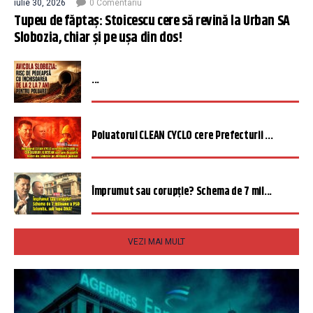
iulie 30, 2026
0 Comentariu
Tupeu de făptaș: Stoicescu cere să revină la Urban SA
Slobozia, chiar și pe ușa din dos!
...
Poluatorul CLEAN CYCLO cere Prefecturii ...
Împrumut sau corupție? Schema de 7 mil...
VEZI MAI MULT