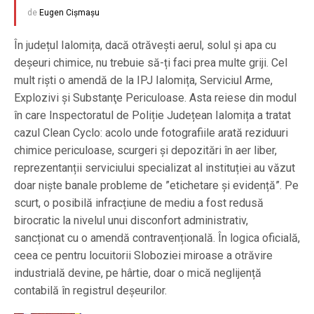
de
Eugen Cișmașu
În județul Ialomița, dacă otrăvești aerul, solul și apa cu
deșeuri chimice, nu trebuie să-ți faci prea multe griji. Cel
mult riști o amendă de la IPJ Ialomița, Serviciul Arme,
Explozivi şi Substanţe Periculoase. Asta reiese din modul
în care Inspectoratul de Poliție Județean Ialomița a tratat
cazul Clean Cyclo: acolo unde fotografiile arată reziduuri
chimice periculoase, scurgeri și depozitări în aer liber,
reprezentanții serviciului specializat al instituției au văzut
doar niște banale probleme de ”etichetare și evidență”. Pe
scurt, o posibilă infracțiune de mediu a fost redusă
birocratic la nivelul unui disconfort administrativ,
sancționat cu o amendă contravențională. În logica oficială,
ceea ce pentru locuitorii Sloboziei miroase a otrăvire
industrială devine, pe hârtie, doar o mică neglijență
contabilă în registrul deșeurilor.