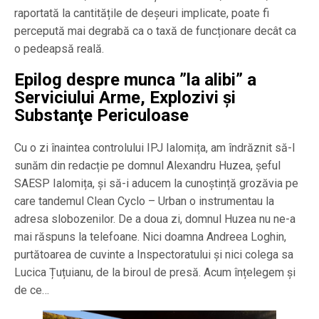
raportată la cantitățile de deșeuri implicate, poate fi
percepută mai degrabă ca o taxă de funcționare decât ca
o pedeapsă reală.
Epilog despre munca ”la alibi” a
Serviciului Arme, Explozivi şi
Substanţe Periculoase
Cu o zi înaintea controlului IPJ Ialomița, am îndrăznit să-l
sunăm din redacție pe domnul Alexandru Huzea, șeful
SAESP Ialomița, și să-i aducem la cunoștință grozăvia pe
care tandemul Clean Cyclo – Urban o instrumentau la
adresa slobozenilor. De a doua zi, domnul Huzea nu ne-a
mai răspuns la telefoane. Nici doamna Andreea Loghin,
purtătoarea de cuvinte a Inspectoratului și nici colega sa
Lucica Țuțuianu, de la biroul de presă. Acum înțelegem și
de ce…