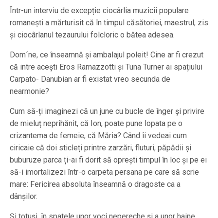
Într-un interviu de excepție ciocârlia muzicii populare
romanești a mărturisit că în timpul căsătoriei, maestrul, zis
și ciocârlanul tezaurului folcloric o bătea adesea.
Dom´ne, ce înseamnă și ambalajul poleit! Cine ar fi crezut
că intre acești Eros Ramazzotti și Tuna Turner ai spațiului
Carpato- Danubian ar fi existat vreo secunda de
nearmonie?
Cum să-ți imaginezi că un june cu bucle de înger și privire
de mieluț neprihănit, că Ion, poate pune lopata pe o
crizantema de femeie, că Măria? Când îi vedeai cum
ciricaie că doi sticleți printre zarzări, fluturi, păpădii și
buburuze parca ți-ai fi dorit să oprești timpul în loc și pe ei
să-i imortalizezi într-o carpeta persana pe care să scrie
mare: Fericirea absoluta înseamnă o dragoste ca a
dânșilor.
Și totuși, în spatele unor voci nepereche și a unor haine