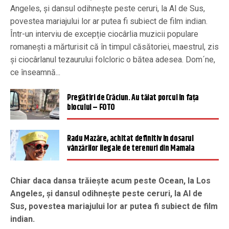
Angeles, și dansul odihnește peste ceruri, la Al de Sus,
povestea mariajului lor ar putea fi subiect de film indian.
Într-un interviu de excepție ciocârlia muzicii populare
romanești a mărturisit că în timpul căsătoriei, maestrul, zis
și ciocârlanul tezaurului folcloric o bătea adesea. Dom´ne,
ce înseamnă...
Pregătiri de Crăciun. Au tăiat porcul în fața
blocului – FOTO
Radu Mazăre, achitat definitiv în dosarul
vânzărilor ilegale de terenuri din Mamaia
Chiar daca dansa trăiește acum peste Ocean, la Los
Angeles, și dansul odihnește peste ceruri, la Al de
Sus, povestea mariajului lor ar putea fi subiect de film
indian.