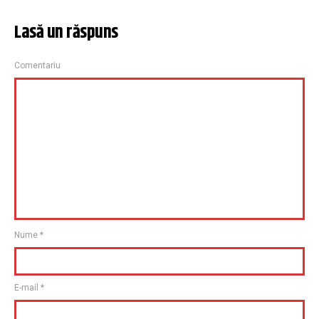
Lasă un răspuns
Comentariu
Nume
*
E-mail
*