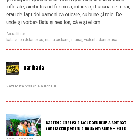
înflorate, simbolizând fericirea, iubirea și bucuria de a trai,
erau de fapt doi oameni că oricare, cu bune și rele. De
unde și vorba> Batu și nea Ion, că e și el om!
Actualitate
bataie
,
ion dolanescu
,
maria ciobanu
,
mariaj
,
violenta domestica
Barikada
Vezi toate postările autorului
Gabriela Cristea a făcut anunțul! A semnat
contractul pentru o nouă emisiune – FOTO