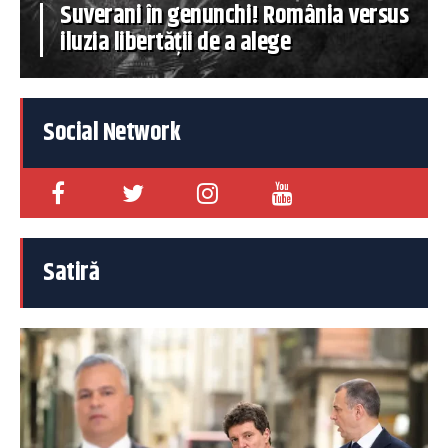
Suverani în genunchi! România versus
iluzia libertății de a alege
Social Network
Satiră