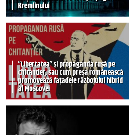
Kremlinului
”Libertatea” și propaganda rusă pe
chitanțier, sau cum presa românească
promovează fațadele războiului hibrid
al Moscovei