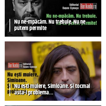
Nu ne-mpăcăm. Nu trebuie. Nu ne
putem permite
Nu ești muiere, Simioane. Și tocmai
asta-i problema…