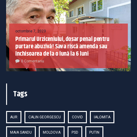
octombrie 7, 2023
Primarul Urziceniului, dosar penal pentru
purtare abuzivă! Sava riscă amenda sau
închisoarea de la o lună la 6 luni
0 Comentariu
Tags
AUR
CALIN GEORGESCU
COVID
IALOMITA
MAIA SANDU
MOLDOVA
PSD
PUTIN