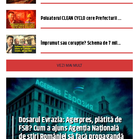
Poluatorul CLEAN CYCLO cere Prefecturii ...
Împrumut sau corupție? Schema de 7 mil...
VEZI MAI MULT
Dosarul Evrazia: Agerpres, plătită de
FSB? Cum a ajuns Agenția Națională
de știri României să facă propagandă