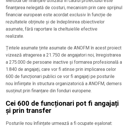
Metoda de finanțare utilizată în cadrul proiectului este
finanțarea nelegată de costuri, mecanism prin care sprijinul
financiar european este acordat exclusiv în funcție de
rezultatele obținute și de îndeplinirea obiectivelor
asumate, fără raportare la cheltuielile efective
realizate.
Țintele asumate ținte asumate de ANOFM în acest proiect
vizează atragerea a 21.750 de angajatori noi, înregistrarea
a 275.000 de persoane inactive și formarea profesională a
1.840 de angajați, care vor fi atinse prin implicarea celor
600 de funcționari publici ce vor fi angajați pe posturile
nou înfiinţate în structura organizatorică a ANOFM, demers
susținut prin finanțare din fonduri europene.
Cei 600 de funcționari pot fi angajați
și prin transfer
Posturile nou înființate urmează a fi ocupate eșalonat: