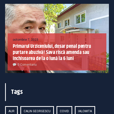
octombrie 7, 2023
Primarul Urziceniului, dosar penal pentru
purtare abuzivă! Sava riscă amenda sau
închisoarea de la o lună la 6 luni
0 Comentariu
Tags
AUR
CALIN GEORGESCU
COVID
IALOMITA