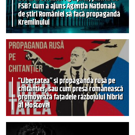
FSB? Cum a ajuns Agenția Națională
de știri României să facă propagandă
Kremlinului
”Libertatea” și propaganda rusă pe
chitanțier, sau cum presa românească
promovează fațadele războiului hibrid
al Moscovei