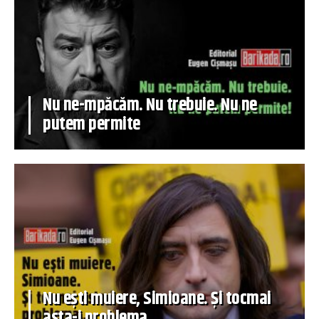
Nu ne-mpăcăm. Nu trebuie. Nu ne
putem permite
Nu ești muiere, Simioane. Și tocmai
asta-i problema…