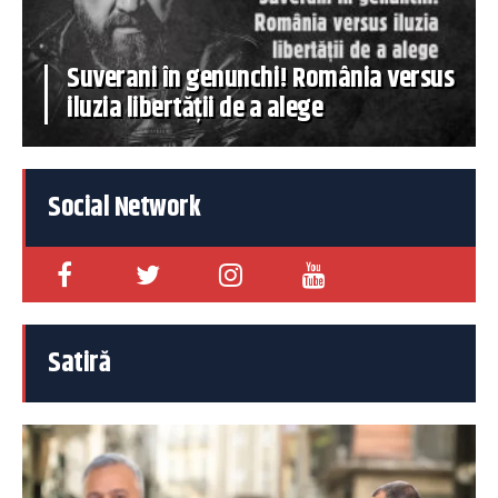
Suverani în genunchi! România versus
iluzia libertății de a alege
Social Network
Satiră