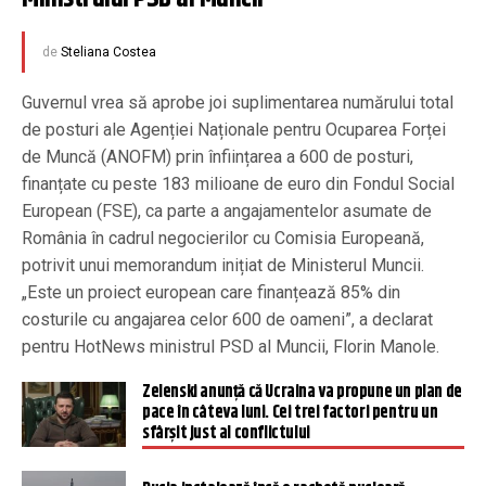
de
Steliana Costea
Guvernul vrea să aprobe joi suplimentarea numărului total
de posturi ale Agenției Naționale pentru Ocuparea Forței
de Muncă (ANOFM) prin înființarea a 600 de posturi,
finanțate cu peste 183 milioane de euro din Fondul Social
European (FSE), ca parte a angajamentelor asumate de
România în cadrul negocierilor cu Comisia Europeană,
potrivit unui memorandum inițiat de Ministerul Muncii.
„Este un proiect european care finanțează 85% din
costurile cu angajarea celor 600 de oameni”, a declarat
pentru HotNews ministrul PSD al Muncii, Florin Manole.
Zelenski anunță că Ucraina va propune un plan de
pace în câteva luni. Cei trei factori pentru un
sfârşit just al conflictului