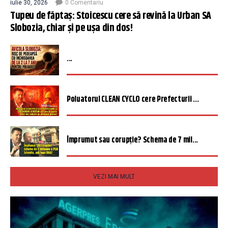
iulie 30, 2026
0 Comentariu
Tupeu de făptaș: Stoicescu cere să revină la Urban SA
Slobozia, chiar și pe ușa din dos!
...
Poluatorul CLEAN CYCLO cere Prefecturii ...
Împrumut sau corupție? Schema de 7 mil...
VEZI MAI MULT