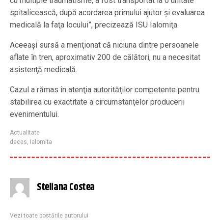
cu multiple traumatisme, a fost transportat la o unitate
spitalicească, după acordarea primului ajutor şi evaluarea
medicală la faţa locului”, precizează ISU Ialomiţa.
Aceeaşi sursă a menţionat că niciuna dintre persoanele
aflate în tren, aproximativ 200 de călători, nu a necesitat
asistenţă medicală.
Cazul a rămas în atenţia autorităţilor competente pentru
stabilirea cu exactitate a circumstanţelor producerii
evenimentului.
Actualitate
deces
,
Ialomita
Steliana Costea
Vezi toate postările autorului