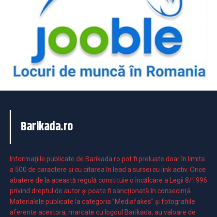
Barikada.ro
Informaţiile publicate de Barikada.ro pot fi preluate doar în limita
a 500 de caractere şi cu citarea în lead a sursei cu link activ. Orice
abatere de la această regulă constituie o încălcare a Legii 8/1996
privind dreptul de autor și poate fi sancționată în consecință.
Materialele publicate la categoria ”Mediafakes” și fotografiile
aferente acestora, marcate cu logoul Barikada, au valoare de