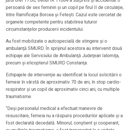
jurul orei 17:00, trenul IR 11084 a surprins şi accidentat o
persoană de sex feminin şi un copil pe firul II de circulaţie,
între Ramificaţia Borcea şi Feteşti. Cazul este cercetat de
organele competente pentru stabilirea tuturor
circumstanţelor producerii incidentului.
Au fost mobilizate o autospecială de stingere şi o
ambulanţă SMURD. În sprijinul acestora au intervenit două
echipaje ale Serviciului de Ambulanţă Judeţean Ialomiţa,
precum şi elicopterul SMURD Constanţa.
Echipajele de intervenţie au identificat la locul solicitării o
femeie în vârstă de aproximativ 70 de ani, în stop cardio-
respirator şi un copil de aproximativ cinci ani, cu multiple
traumatisme.
“Deşi personalul medical a efectuat manevre de
resuscitare, femeia nu a răspuns procedurilor aplicate şi a
fost declarată decedată. Minorul, conştient şi cooperant,