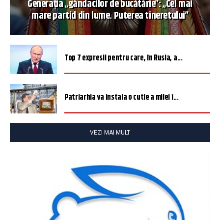
Generația „gândacilor de bucătărie”: „Cel mai
mare partid din lume. Puterea tineretului”
Top 7 expresii pentru care, în Rusia, a...
Patriarhia va instala o cutie a milei î...
VEZI MAI MULT