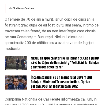
de
Steliana Costea
O femeie de 70 de ani a murit, iar un copil de cinci ani a
fost rănit grav, după ce au fost loviţi, luni seară, în timp ce
traversau calea ferată, de un tren InterRegio care circula
pe ruta Constanţa – Bucureşti. Niciunul dintre cei
aproximativ 200 de călători nu a avut nevoie de îngrijiri
medicale.
Năsui, despre călătoriile lui Iohannis: Cât a putut
să-şi bată joc de România! / ”Felicitări lui Bolojan
pentru desecretizare”
Încă un scandal cu un membru al Guvernului
Bolojan. Ministrul Transporturilor, Ciprian
Șerban, PSD, ar fi dat mită în 2012
Compania Naţională de Căi Ferate informează că, luni, în