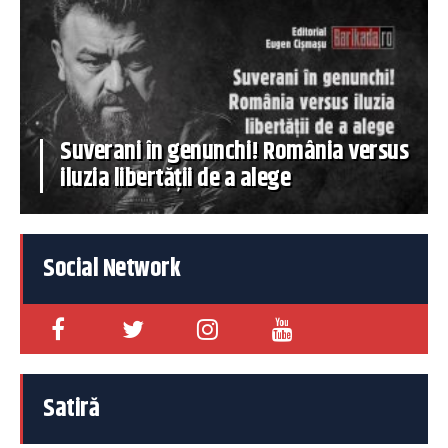
Suverani în genunchi! România versus
iluzia libertății de a alege
Social Network
Satiră