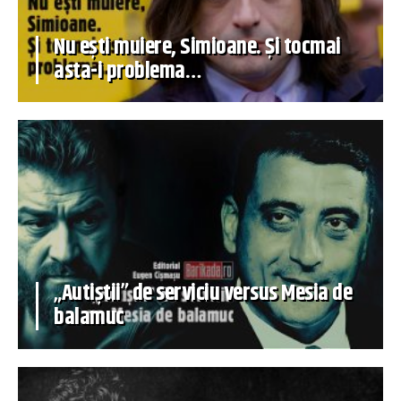
Nu ești muiere, Simioane. Și tocmai
asta-i problema…
„Autiștii” de serviciu versus Mesia de
balamuc