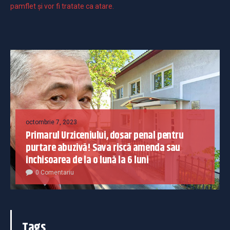
pamflet și vor fi tratate ca atare.
octombrie 7, 2023
Primarul Urziceniului, dosar penal pentru
purtare abuzivă! Sava riscă amenda sau
închisoarea de la o lună la 6 luni
0 Comentariu
Tags