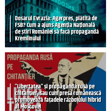
Dosarul Evrazia: Agerpres, plătită de
FSB? Cum a ajuns Agenția Națională
de știri României să facă propagandă
Kremlinului
”Libertatea” și propaganda rusă pe
chitanțier, sau cum presa românească
promovează fațadele războiului hibrid
al Moscovei