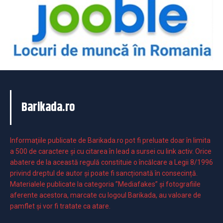
Barikada.ro
Informaţiile publicate de Barikada.ro pot fi preluate doar în limita
a 500 de caractere şi cu citarea în lead a sursei cu link activ. Orice
abatere de la această regulă constituie o încălcare a Legii 8/1996
privind dreptul de autor și poate fi sancționată în consecință.
Materialele publicate la categoria ”Mediafakes” și fotografiile
aferente acestora, marcate cu logoul Barikada, au valoare de
pamflet și vor fi tratate ca atare.