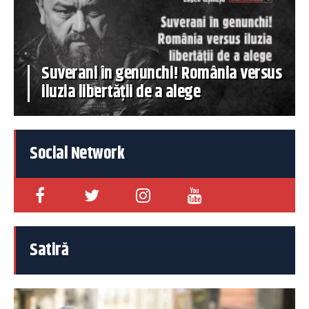
Suverani în genunchi! România versus
iluzia libertății de a alege
Social Network
Satiră