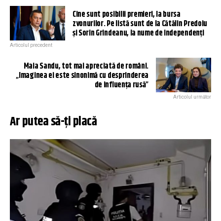
Cine sunt posibilii premieri, la bursa
zvonurilor. Pe listă sunt de la Cătălin Predoiu
și Sorin Grindeanu, la nume de independenți
Articolul precedent
Maia Sandu, tot mai apreciată de români.
„Imaginea ei este sinonimă cu desprinderea
de influența rusă”
Articolul următor
Ar putea să-ți placă