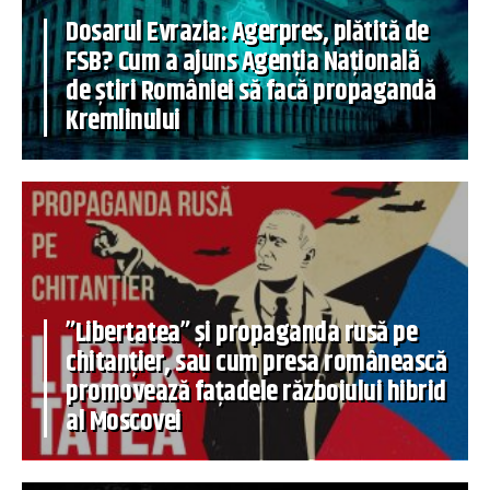
Dosarul Evrazia: Agerpres, plătită de
FSB? Cum a ajuns Agenția Națională
de știri României să facă propagandă
Kremlinului
”Libertatea” și propaganda rusă pe
chitanțier, sau cum presa românească
promovează fațadele războiului hibrid
al Moscovei