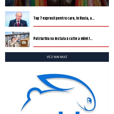
Top 7 expresii pentru care, în Rusia, a...
Patriarhia va instala o cutie a milei î...
VEZI MAI MULT