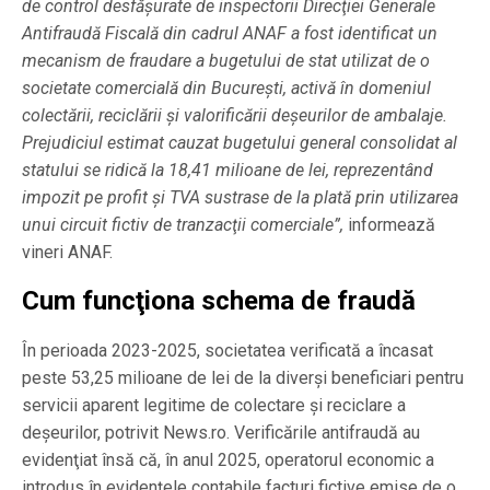
de control desfăşurate de inspectorii Direcţiei Generale
Antifraudă Fiscală din cadrul ANAF a fost identificat un
mecanism de fraudare a bugetului de stat utilizat de o
societate comercială din Bucureşti, activă în domeniul
colectării, reciclării şi valorificării deşeurilor de ambalaje.
Prejudiciul estimat cauzat bugetului general consolidat al
statului se ridică la 18,41 milioane de lei, reprezentând
impozit pe profit şi TVA sustrase de la plată prin utilizarea
unui circuit fictiv de tranzacţii comerciale”,
informează
vineri ANAF.
Cum funcţiona schema de fraudă
În perioada 2023-2025, societatea verificată a încasat
peste 53,25 milioane de lei de la diverşi beneficiari pentru
servicii aparent legitime de colectare şi reciclare a
deşeurilor, potrivit News.ro. Verificările antifraudă au
evidenţiat însă că, în anul 2025, operatorul economic a
introdus în evidenţele contabile facturi fictive emise de o