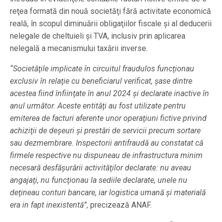
reţea formată din nouă societăţi fără activitate economică
reală, în scopul diminuării obligaţiilor fiscale şi al deducerii
nelegale de cheltuieli şi TVA, inclusiv prin aplicarea
nelegală a mecanismului taxării inverse.
“Societăţile implicate în circuitul fraudulos funcţionau
exclusiv în relaţie cu beneficiarul verificat, şase dintre
acestea fiind înfiinţate în anul 2024 şi declarate inactive în
anul următor. Aceste entităţi au fost utilizate pentru
emiterea de facturi aferente unor operaţiuni fictive privind
achiziţii de deşeuri şi prestări de servicii precum sortare
sau dezmembrare. Inspectorii antifraudă au constatat că
firmele respective nu dispuneau de infrastructura minim
necesară desfăşurării activităţilor declarate: nu aveau
angajaţi, nu funcţionau la sediile declarate, unele nu
deţineau conturi bancare, iar logistica umană şi materială
era in fapt inexistentă”,
precizează ANAF.