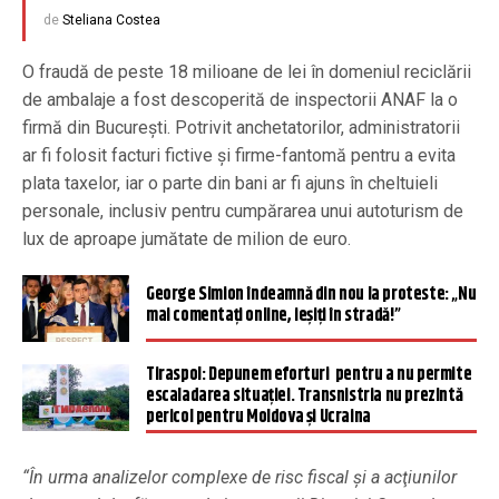
de
Steliana Costea
O fraudă de peste 18 milioane de lei în domeniul reciclării
de ambalaje a fost descoperită de inspectorii ANAF la o
firmă din Bucureşti. Potrivit anchetatorilor, administratorii
ar fi folosit facturi fictive şi firme-fantomă pentru a evita
plata taxelor, iar o parte din bani ar fi ajuns în cheltuieli
personale, inclusiv pentru cumpărarea unui autoturism de
lux de aproape jumătate de milion de euro.
George Simion îndeamnă din nou la proteste: „Nu
mai comentați online, ieșiți în stradă!”
Tiraspol: Depunem eforturi pentru a nu permite
escaladarea situației. Transnistria nu prezintă
pericol pentru Moldova și Ucraina
“În urma analizelor complexe de risc fiscal şi a acţiunilor