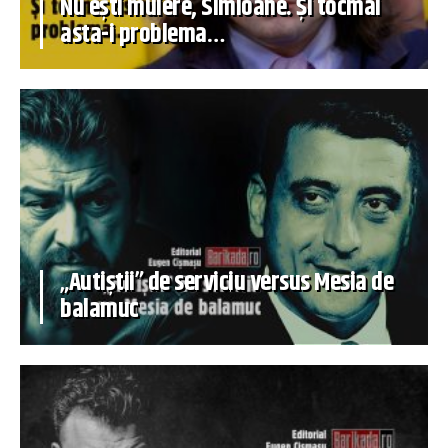
Nu ești muiere, Simioane. Și tocmai
asta-i problema…
„Autiștii” de serviciu versus Mesia de
balamuc