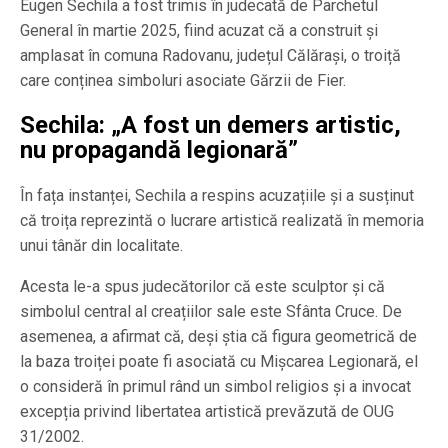
Eugen Sechila a fost trimis în judecată de Parchetul
General în martie 2025, fiind acuzat că a construit și
amplasat în comuna Radovanu, județul Călărași, o troiță
care conținea simboluri asociate Gărzii de Fier.
Sechila: „A fost un demers artistic,
nu propagandă legionară”
În fața instanței, Sechila a respins acuzațiile și a susținut
că troița reprezintă o lucrare artistică realizată în memoria
unui tânăr din localitate.
Acesta le-a spus judecătorilor că este sculptor și că
simbolul central al creațiilor sale este Sfânta Cruce. De
asemenea, a afirmat că, deși știa că figura geometrică de
la baza troiței poate fi asociată cu Mișcarea Legionară, el
o consideră în primul rând un simbol religios și a invocat
excepția privind libertatea artistică prevăzută de OUG
31/2002.