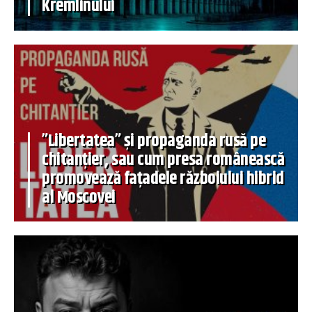
Kremlinului
”Libertatea” și propaganda rusă pe
chitanțier, sau cum presa românească
promovează fațadele războiului hibrid
al Moscovei