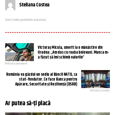
Steliana Costea
Vezi toate postările autorului
Victoraș Micula, smerit la o mănăstire din
Oradea: „Am dus cu roaba bolovani. Munca m-
a făcut să îmi schimb valorile”
Articolul precedent
România va găzdui un sediu al Băncii NATO, ca
stat-fondator. Ce face Banca pentru
Apărare, Securitate și Reziliență (DSRB)
Articolul următor
Ar putea să-ți placă