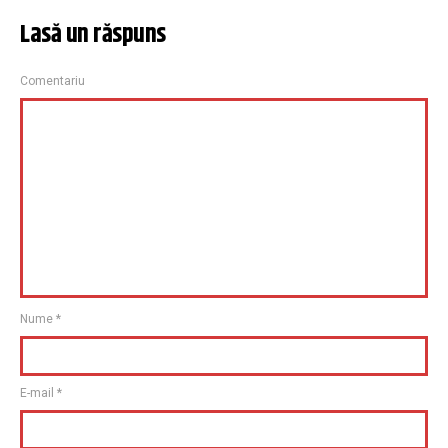
Lasă un răspuns
Comentariu
Nume
*
E-mail
*