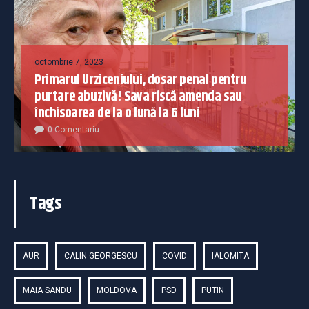
octombrie 7, 2023
Primarul Urziceniului, dosar penal pentru
purtare abuzivă! Sava riscă amenda sau
închisoarea de la o lună la 6 luni
0 Comentariu
Tags
AUR
CALIN GEORGESCU
COVID
IALOMITA
MAIA SANDU
MOLDOVA
PSD
PUTIN