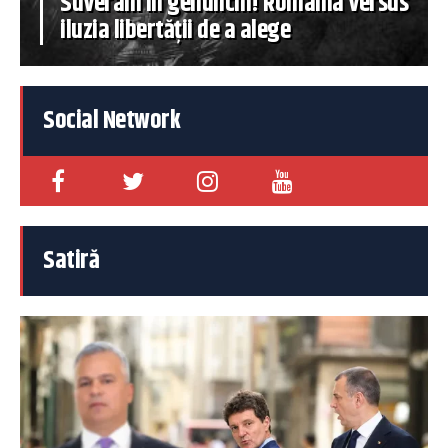
Suverani în genunchi! România versus
iluzia libertății de a alege
Social Network
Satiră