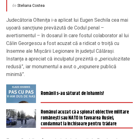
de
Steliana Costea
Judecătoria Oltenița i-a aplicat lui Eugen Sechila cea mai
ușoară sancțiune prevăzută de Codul penal –
avertismentul – în dosarul în care fostul colaborator al lui
Călin Georgescu a fost acuzat că a ridicat o troiță cu
însemne ale Mișcării Legionare în județul Călărași.
Instanța a apreciat că inculpatul prezintă o „periculozitate
redusă”, iar monumentul a avut o „expunere publică
minimă”.
Românii s-au săturat de Iohannis!
Românul acuzat că a spionat obiective militare
românești sau NATO în favoarea Rusiei,
condamnat la închisoare pentru trădare