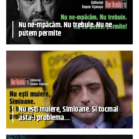
Nu ne-mpăcăm. Nu trebuie. Nu ne
putem permite
Nu ești muiere, Simioane. Și tocmai
asta-i problema…