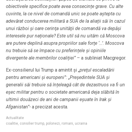
obiectivele specifice poate avea consecințe grave. Cu alte
cuvinte, la ce nivel de comandă unic se poate aștepta cu
adevărat conducerea militară a SUA de la aliații săi în cazul
unui război și oare cerinţa unităţii de comandă va depăși
interesele pur naționale? Este util să nu uităm că Moscova
are putere deplină asupra propriilor sale forţe ‘…’. Moscova
nu trebuie să se împace cu preferințele și opiniile
divergente ale membrilor coaliției”
– a subliniat Macgregor.
Ex-consilierul lui Trump a amintit și „
preţul escaladării
pentru americani și europeni”:
„Președintele SUA și
generalii săi trebuie să înțeleagă cât de dezastruos va fi un
eșec militar pentru o societate americană deja slăbită în
ultimii douăzeci de ani de campanii eşuate în Irak și
Afganistan”-
a precizat acesta.
Actualitate
coalitie
,
consilier trump
,
polonezi
,
romani
,
ucraina