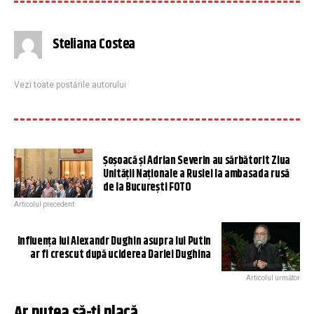
Steliana Costea
Vezi toate postările autorului
Șoșoacă și Adrian Severin au sărbătorit Ziua
Unității Naționale a Rusiei la ambasada rusă
de la București FOTO
Articolul precedent
Influența lui Alexandr Dughin asupra lui Putin
ar fi crescut după uciderea Dariei Dughina
Articolul următor
Ar putea să-ți placă