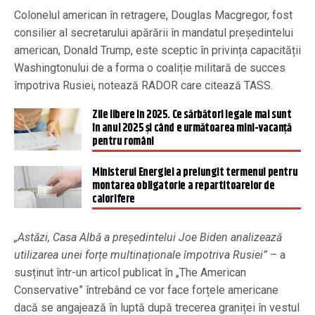
Colonelul american în retragere, Douglas Macgregor, fost
consilier al secretarului apărării în mandatul președintelui
american, Donald Trump, este sceptic în privința capacității
Washingtonului de a forma o coaliție militară de succes
împotriva Rusiei, notează RADOR care citează TASS.
Zile libere în 2025. Ce sărbători legale mai sunt
în anul 2025 și când e următoarea mini-vacanță
pentru români
Ministerul Energiei a prelungit termenul pentru
montarea obligatorie a repartitoarelor de
calorifere
„Astăzi, Casa Albă a președintelui Joe Biden analizează
utilizarea unei forțe multinaționale împotriva Rusiei”
– a
susținut într-un articol publicat în „The American
Conservative” întrebând ce vor face forțele americane
dacă se angajează în luptă după trecerea graniței în vestul