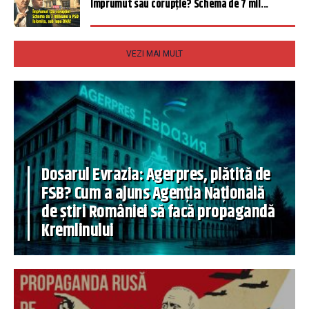
Împrumut sau corupție? Schema de 7 mil...
VEZI MAI MULT
Dosarul Evrazia: Agerpres, plătită de
FSB? Cum a ajuns Agenția Națională
de știri României să facă propagandă
Kremlinului