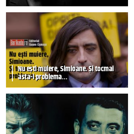
Nu ești muiere, Simioane. Și tocmai
asta-i problema…