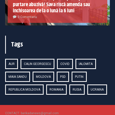
purtare abuzivă! Sava riscă amenda sau
închisoarea de la o lună la 6 luni
0 Comentariu
Tags
AUR
CALIN GEORGESCU
COVID
IALOMITA
MAIA SANDU
MOLDOVA
PSD
PUTIN
REPUBLICA MOLDOVA
ROMANIA
RUSIA
UCRAINA
CONTACT: barikadanews@gmail.com