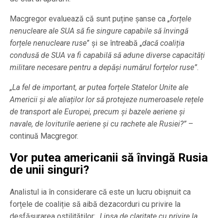
Macgregor evaluează că sunt puține șanse ca „
forțele
nenucleare ale SUA să fie singure capabile să învingă
forțele nenucleare ruse
” și se întreabă „
dacă coaliția
condusă de SUA va fi capabilă să adune diverse capacități
militare necesare pentru a depăși numărul forțelor ruse”
.
„La fel de important, ar putea forțele Statelor Unite ale
Americii și ale aliaților lor să protejeze numeroasele rețele
de transport ale Europei, precum și bazele aeriene și
navale, de loviturile aeriene și cu rachete ale Rusiei?”
–
continuă Macgregor.
Vor putea americanii să învingă Rusia
de unii singuri?
Analistul ia în considerare că este un lucru obișnuit ca
forțele de coaliție să aibă dezacorduri cu privire la
desfășurarea ostilităților: „
Lipsa de claritate cu privire la