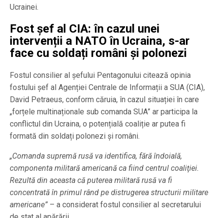
Ucrainei.
Fost șef al CIA: în cazul unei
intervenții a NATO în Ucraina, s-ar
face cu soldați români și polonezi
Fostul consilier al șefului Pentagonului citează opinia
fostului șef al Agenției Centrale de Informații a SUA (CIA),
David Petraeus, conform căruia, în cazul situației în care
„forțele multinaționale sub comanda SUA” ar participa la
conflictul din Ucraina, o potențială coaliție ar putea fi
formată din soldați polonezi și români.
„Comanda supremă rusă va identifica, fără îndoială,
componenta militară americană ca fiind centrul coaliţiei.
Rezultă din aceasta că puterea militară rusă va fi
concentrată în primul rând pe distrugerea structurii militare
americane”
– a considerat fostul consilier al secretarului
de stat al apărării.