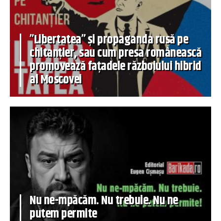
”Libertatea” și propaganda rusă pe
chitanțier, sau cum presa românească
promovează fațadele războiului hibrid
al Moscovei
Nu ne-mpăcăm. Nu trebuie. Nu ne
putem permite