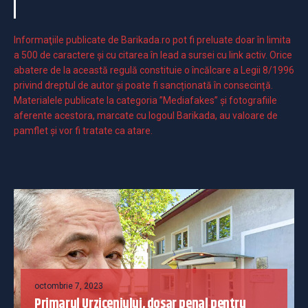
Informaţiile publicate de Barikada.ro pot fi preluate doar în limita
a 500 de caractere şi cu citarea în lead a sursei cu link activ. Orice
abatere de la această regulă constituie o încălcare a Legii 8/1996
privind dreptul de autor și poate fi sancționată în consecință.
Materialele publicate la categoria ”Mediafakes” și fotografiile
aferente acestora, marcate cu logoul Barikada, au valoare de
pamflet și vor fi tratate ca atare.
octombrie 7, 2023
Primarul Urziceniului, dosar penal pentru