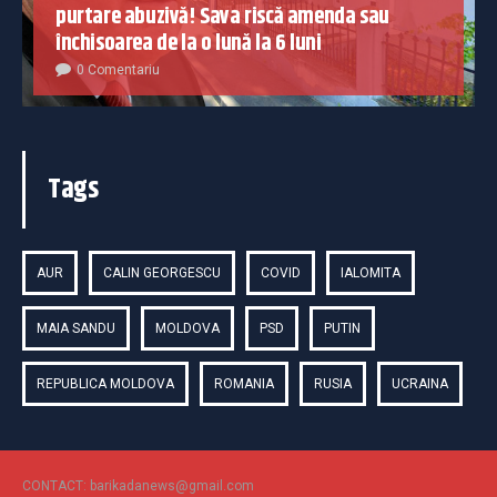
purtare abuzivă! Sava riscă amenda sau
închisoarea de la o lună la 6 luni
0 Comentariu
Tags
AUR
CALIN GEORGESCU
COVID
IALOMITA
MAIA SANDU
MOLDOVA
PSD
PUTIN
REPUBLICA MOLDOVA
ROMANIA
RUSIA
UCRAINA
CONTACT: barikadanews@gmail.com