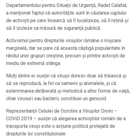
Departamentului pentru Situații de Urgență, Radet Calafat,
a menționat faptul că autoritățile sunt în căutarea cuplului
de activiști pe care încearcă să îl localizeze, să îl rețină și
să îl izoleze ca măsură de siguranță publică.
Activismul pentru drepturile virușilor rămâne o mișcare
marginală, dar se pare că aceasta câștigă popularitate în
rândul unor grupuri creștine, precum și printre activiști de
mediu de extremă stânga.
Mulți dintre ei susțin că virușii doresc doar să trăiască și
să se reproducă, la fel ca oamenii și animalele, și că
exterminarea deliberată și metodică a altor forme de viață,
chiar virusuri sau bacterii, constituie un genocid.
Reprezentanții Celulei de Ocrotire a Virușilor Divini –
COViD 2019 – susțin că alegerea activiștilor români de a
transporta viruși este o acțiune politică protejată de
drepturile lor constituționale.