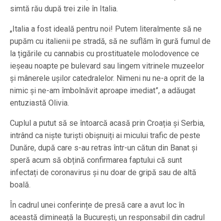
simtă rău după trei zile în Italia.
„Italia a fost ideală pentru noi! Putem literalmente să ne
pupăm cu italienii pe stradă, să ne suflăm în gură fumul de
la țigările cu cannabis cu prostituatele molodovence ce
ieșeau noapte pe bulevard sau lingem vitrinele muzeelor
și mânerele ușilor catedralelor. Nimeni nu ne-a oprit de la
nimic și ne-am îmbolnăvit aproape imediat”, a adăugat
entuziastă Olivia.
Cuplul a putut să se întoarcă acasă prin Croația și Serbia,
intrând ca niște turiști obișnuiți ai micului trafic de peste
Dunăre, după care s-au retras într-un cătun din Banat și
speră acum să obțină confirmarea faptului că sunt
infectați de coronavirus și nu doar de gripă sau de altă
boală.
În cadrul unei conferințe de presă care a avut loc în
această dimineață la București, un responsabil din cadrul