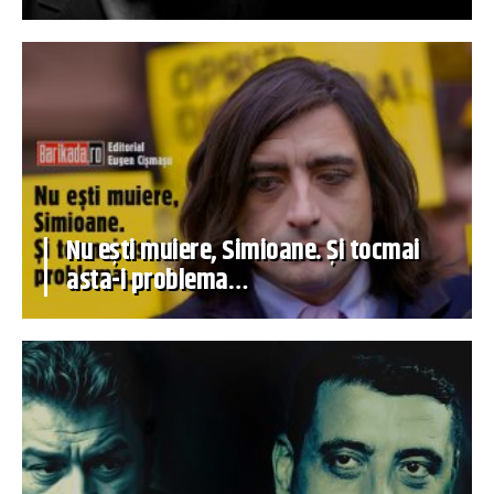
Nu ești muiere, Simioane. Și tocmai
asta-i problema…