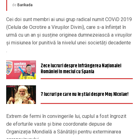
de
Barikada
Cei doi sunt membri ai unui grup radical numit COViD 2019
(Celula de Ocrotire a Virușilor Divini), care s-a înființat în
urmă cu un an și susține originea dumnezeiască a virușilor
și misiunea lor punitivă la nivelul unei societăți decadente
.
Zece lucruri despre înfrângerea Naţionalei
României în meciul cu Spania
7 lucruri pe care nu le știai despre Moș Nicolae!
Extrem de fermi în convingerile lui, cuplul a fost îngrozit
de eforturile vaste și bine coordonate depuse de
Organizația Mondială a Sănătății pentru exterminarea