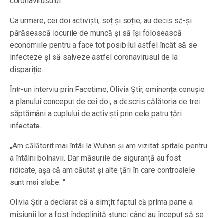
coronavirusului.
Ca urmare, cei doi activiști, soț și soție, au decis să-și
părăsească locurile de muncă și să își folosească
economiile pentru a face tot posibilul astfel încât să se
infecteze și să salveze astfel coronavirusul de la
dispariție.
Într-un interviu prin Facetime, Olivia Știr, eminența cenușie
a planului conceput de cei doi, a descris călătoria de trei
săptămâni a cuplului de activiști prin cele patru țări
infectate.
„Am călătorit mai întâi la Wuhan și am vizitat spitale pentru
a întâlni bolnavii. Dar măsurile de siguranță au fost
ridicate, așa că am căutat și alte țări în care controalele
sunt mai slabe. “
Olivia Știr a declarat că a simțit faptul că prima parte a
misiunii lor a fost îndeplinită atunci când au început să se