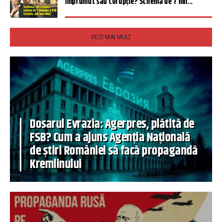
Împrumut sau corupție? Schema de 7 mil...
VEZI MAI MULT
Dosarul Evrazia: Agerpres, plătită de
FSB? Cum a ajuns Agenția Națională
de știri României să facă propagandă
Kremlinului