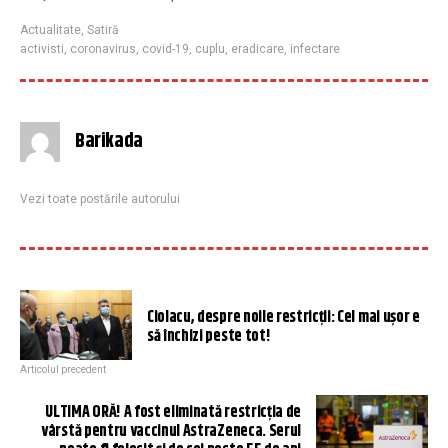
Actualitate
,
Satiră
activisti
,
coronavirus
,
covid-19
,
cuplu
,
eradicare
,
infectare
Barikada
Vezi toate postările autorului
Ciolacu, despre noile restricții: Cel mai ușor e
să închizi peste tot!
Articolul precedent
ULTIMA ORĂ! A fost eliminată restricția de
vârstă pentru vaccinul AstraZeneca. Serul