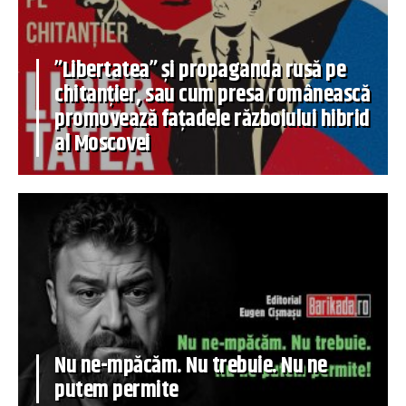
”Libertatea” și propaganda rusă pe
chitanțier, sau cum presa românească
promovează fațadele războiului hibrid
al Moscovei
Nu ne-mpăcăm. Nu trebuie. Nu ne
putem permite