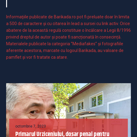
Informaţiile publicate de Barikada.ro pot fi preluate doar în limita
a 500 de caractere şi cu citarea în lead a sursei cu link activ. Orice
abatere de la această regulă constituie o încălcare a Legii 8/1996
privind dreptul de autor și poate fi sancționată în consecință.
Materialele publicate la categoria ”Mediafakes” și fotografiile
aferente acestora, marcate cu logoul Barikada, au valoare de
pamflet și vor fi tratate ca atare.
octombrie 7, 2023
Primarul Urziceniului, dosar penal pentru