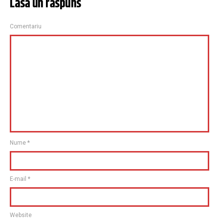
Lasă un răspuns
Comentariu
Nume
*
E-mail
*
Website