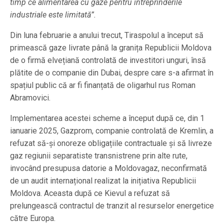
timp ce alimentarea cu gaze pentru întreprinderile
industriale este limitată”.
Din luna februarie a anului trecut, Tiraspolul a început să
primească gaze livrate până la granița Republicii Moldova
de o firmă elvețiană controlată de investitori unguri, însă
plătite de o companie din Dubai, despre care s-a afirmat în
spațiul public că ar fi finanțată de oligarhul rus Roman
Abramovici.
Implementarea acestei scheme a început după ce, din 1
ianuarie 2025, Gazprom, companie controlată de Kremlin, a
refuzat să-și onoreze obligațiile contractuale și să livreze
gaz regiunii separatiste transnistrene prin alte rute,
invocând presupusa datorie a Moldovagaz, neconfirmată
de un audit internațional realizat la inițiativa Republicii
Moldova. Aceasta după ce Kievul a refuzat să
prelungească contractul de tranzit al resurselor energetice
către Europa.