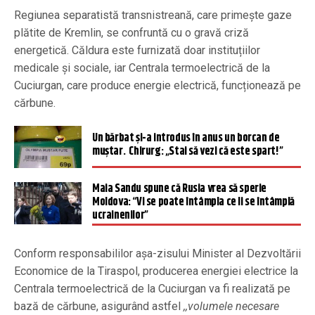
Regiunea separatistă transnistreană, care primește gaze
plătite de Kremlin, se confruntă cu o gravă criză
energetică. Căldura este furnizată doar instituțiilor
medicale și sociale, iar Centrala termoelectrică de la
Cuciurgan, care produce energie electrică, funcționează pe
cărbune.
Un bărbat și-a introdus în anus un borcan de
muștar. Chirurg: „Stai să vezi că este spart!”
Maia Sandu spune că Rusia vrea să sperie
Moldova: “Vi se poate întâmpla ce li se întâmplă
ucrainenilor”
Conform responsabililor așa-zisului Minister al Dezvoltării
Economice de la Tiraspol, producerea energiei electrice la
Centrala termoelectrică de la Cuciurgan va fi realizată pe
bază de cărbune, asigurând astfel
,,volumele necesare