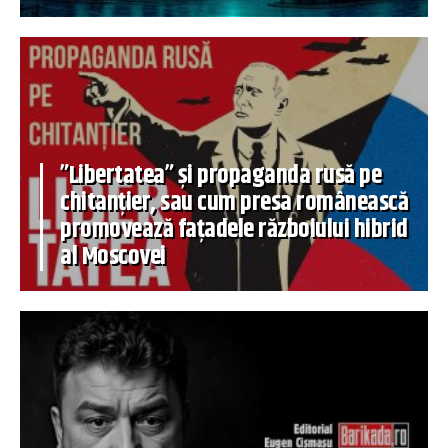
”Libertatea” și propaganda rusă pe
chitanțier, sau cum presa românească
promovează fațadele războiului hibrid
al Moscovei