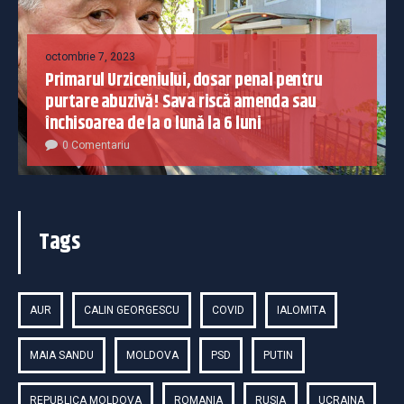
octombrie 7, 2023
Primarul Urziceniului, dosar penal pentru
purtare abuzivă! Sava riscă amenda sau
închisoarea de la o lună la 6 luni
0 Comentariu
Tags
AUR
CALIN GEORGESCU
COVID
IALOMITA
MAIA SANDU
MOLDOVA
PSD
PUTIN
REPUBLICA MOLDOVA
ROMANIA
RUSIA
UCRAINA