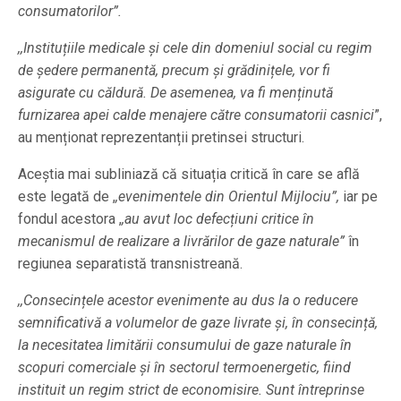
consumatorilor”.
,,Instituțiile medicale și cele din domeniul social cu regim
de ședere permanentă, precum și grădinițele, vor fi
asigurate cu căldură. De asemenea, va fi menținută
furnizarea apei calde menajere către consumatorii casnici
”,
au menționat reprezentanții pretinsei structuri.
Aceștia mai subliniază că situația critică în care se află
este legată de ,
,evenimentele din Orientul Mijlociu”,
iar pe
fondul acestora ,
,au avut loc defecțiuni critice în
mecanismul de realizare a livrărilor de gaze naturale”
în
regiunea separatistă transnistreană.
,,Consecințele acestor evenimente au dus la o reducere
semnificativă a volumelor de gaze livrate și, în consecință,
la necesitatea limitării consumului de gaze naturale în
scopuri comerciale și în sectorul termoenergetic, fiind
instituit un regim strict de economisire. Sunt întreprinse