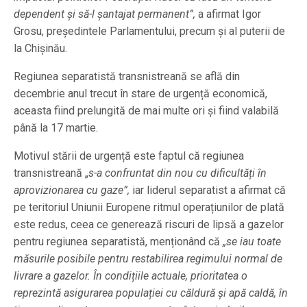
dependent și să-l șantajat permanent”,
a afirmat Igor
Grosu, președintele Parlamentului, precum și al puterii de
la Chișinău.
Regiunea separatistă transnistreană se află din
decembrie anul trecut în stare de urgență economică,
aceasta fiind prelungită de mai multe ori și fiind valabilă
până la 17 martie.
Motivul stării de urgență este faptul că regiunea
transnistreană „
s-a confruntat din nou cu dificultăți în
aprovizionarea cu gaze”,
iar liderul separatist a afirmat că
pe teritoriul Uniunii Europene ritmul operațiunilor de plată
este redus, ceea ce generează riscuri de lipsă a gazelor
pentru regiunea separatistă, menționând că
„se iau toate
măsurile posibile pentru restabilirea regimului normal de
livrare a gazelor. În condițiile actuale, prioritatea o
reprezintă asigurarea populației cu căldură și apă caldă, în