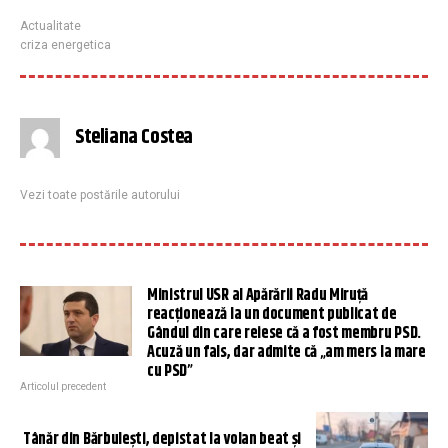
Actualitate
criza energetica
Steliana Costea
Vezi toate postările autorului
Ministrul USR al Apărării Radu Miruță
reacționează la un document publicat de
Gândul din care reiese că a fost membru PSD.
Acuză un fals, dar admite că „am mers la mare
cu PSD”
Articolul precedent
Tânăr din Bărbulești, depistat la volan beat şi