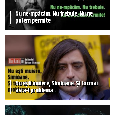
Nu ne-mpăcăm. Nu trebuie. Nu ne
putem permite
Nu ești muiere, Simioane. Și tocmai
asta-i problema…