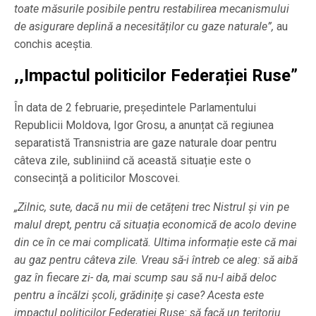
toate măsurile posibile pentru restabilirea mecanismului
de asigurare deplină a necesităților cu gaze naturale”,
au
conchis aceștia.
,,Impactul politicilor Federației Ruse”
În data de 2 februarie, președintele Parlamentului
Republicii Moldova, Igor Grosu, a anunțat că regiunea
separatistă Transnistria are gaze naturale doar pentru
câteva zile, subliniind că această situație este o
consecință a politicilor Moscovei.
„Zilnic, sute, dacă nu mii de cetățeni trec Nistrul și vin pe
malul drept, pentru că situația economică de acolo devine
din ce în ce mai complicată. Ultima informație este că mai
au gaz pentru câteva zile. Vreau să-i întreb ce aleg: să aibă
gaz în fiecare zi- da, mai scump sau să nu-l aibă deloc
pentru a încălzi școli, grădinițe și case? Acesta este
impactul politicilor Federației Ruse: să facă un teritoriu