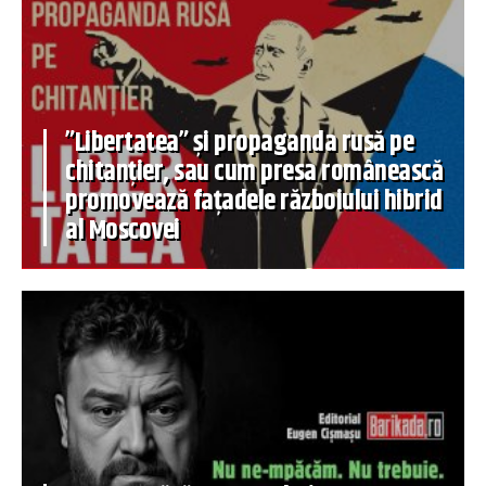
”Libertatea” și propaganda rusă pe
chitanțier, sau cum presa românească
promovează fațadele războiului hibrid
al Moscovei