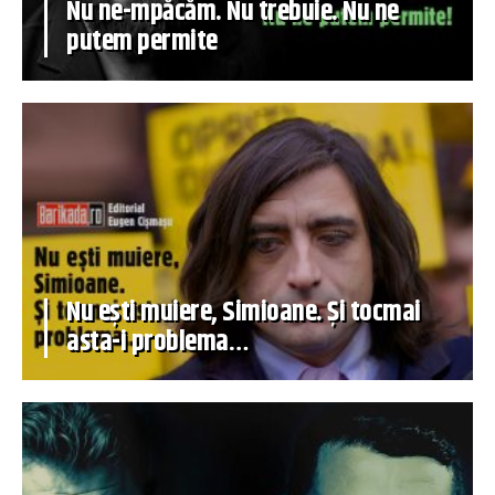
Nu ne-mpăcăm. Nu trebuie. Nu ne
putem permite
Nu ești muiere, Simioane. Și tocmai
asta-i problema…