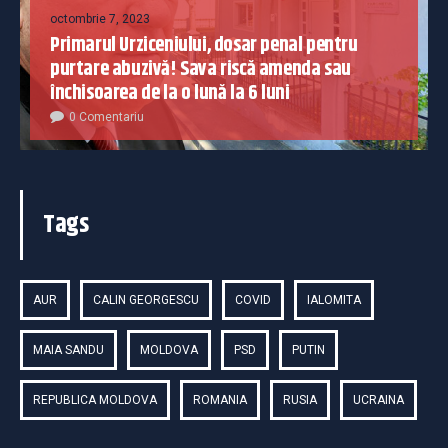
octombrie 7, 2023
Primarul Urziceniului, dosar penal pentru
purtare abuzivă! Sava riscă amenda sau
închisoarea de la o lună la 6 luni
0 Comentariu
Tags
AUR
CALIN GEORGESCU
COVID
IALOMITA
MAIA SANDU
MOLDOVA
PSD
PUTIN
REPUBLICA MOLDOVA
ROMANIA
RUSIA
UCRAINA