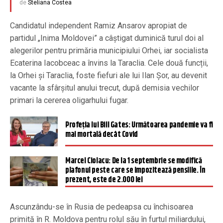
de
Steliana Costea
Candidatul independent Ramiz Ansarov apropiat de
partidul „Inima Moldovei” a câștigat duminică turul doi al
alegerilor pentru primăria municipiului Orhei, iar socialista
Ecaterina Iacobceac a învins la Taraclia. Cele două funcții,
la Orhei și Taraclia, foste fiefuri ale lui Ilan Șor, au devenit
vacante la sfârșitul anului trecut, după demisia vechilor
primari la cererea oligarhului fugar.
Profeția lui Bill Gates: Următoarea pandemie va fi
mai mortală decât Covid
Marcel Ciolacu: De la 1 septembrie se modifică
plafonul peste care se impozitează pensiile. În
prezent, este de 2.000 lei
Ascunzându-se în Rusia de pedeapsa cu închisoarea
primită în R. Moldova pentru rolul său în furtul miliardului,