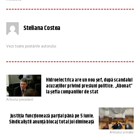
Steliana Costea
Vezi toate postările autorului
Hidroelectrica are un nou șef, după scandalul
acuzațiilor privind presiuni politice. „Abonat”
la șefia companiilor de stat
Articolul precedent
Justiția funcționează parțial până pe 5 iunie.
Sindicaliștii anunță blocaj total joi dimineață
Articolul următor