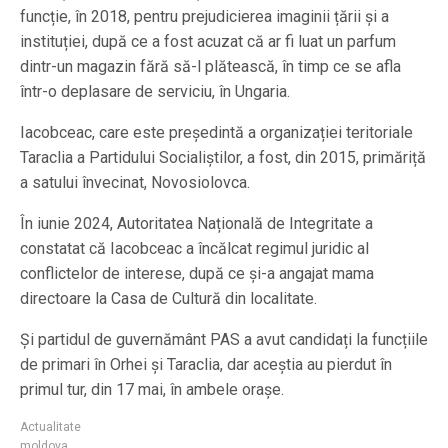
funcție, în 2018, pentru prejudicierea imaginii țării și a
instituției, după ce a fost acuzat că ar fi luat un parfum
dintr-un magazin fără să-l plătească, în timp ce se afla
într-o deplasare de serviciu, în Ungaria.
Iacobceac, care este președintă a organizației teritoriale
Taraclia a Partidului Socialiștilor, a fost, din 2015, primăriță
a satului învecinat, Novosiolovca.
În iunie 2024, Autoritatea Națională de Integritate a
constatat că Iacobceac a încălcat regimul juridic al
conflictelor de interese, după ce și-a angajat mama
directoare la Casa de Cultură din localitate.
Și partidul de guvernământ PAS a avut candidați la funcțiile
de primari în Orhei și Taraclia, dar aceștia au pierdut în
primul tur, din 17 mai, în ambele orașe.
Actualitate
moldova