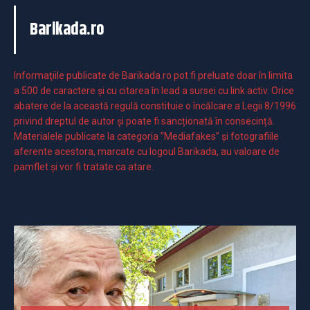
Barikada.ro
Informaţiile publicate de Barikada.ro pot fi preluate doar în limita
a 500 de caractere şi cu citarea în lead a sursei cu link activ. Orice
abatere de la această regulă constituie o încălcare a Legii 8/1996
privind dreptul de autor și poate fi sancționată în consecință.
Materialele publicate la categoria ”Mediafakes” și fotografiile
aferente acestora, marcate cu logoul Barikada, au valoare de
pamflet și vor fi tratate ca atare.