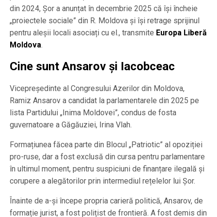
din 2024, Șor a anunțat în decembrie 2025 că își încheie
„proiectele sociale” din R. Moldova și își retrage sprijinul
pentru aleșii locali asociați cu el., transmite
Europa Liberă
Moldova
.
Cine sunt Ansarov și Iacobceac
Vicepreședinte al Congresului Azerilor din Moldova,
Ramiz Ansarov a candidat la parlamentarele din 2025 pe
lista Partidului „Inima Moldovei”, condus de fosta
guvernatoare a Găgăuziei, Irina Vlah.
Formațiunea făcea parte din Blocul „Patriotic” al opoziției
pro-ruse, dar a fost exclusă din cursa pentru parlamentare
în ultimul moment, pentru suspiciuni de finanțare ilegală și
corupere a alegătorilor prin intermediul rețelelor lui Șor.
Înainte de a-și începe propria carieră politică, Ansarov, de
formație jurist, a fost polițist de frontieră. A fost demis din