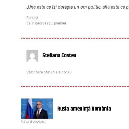
„
Una este ce își dorește un om politic, alta este ce 
Politică
calin georgescu
,
premier
Steliana Costea
Vezi toate postările autorului
Rusia amenință România
Articolul precedent