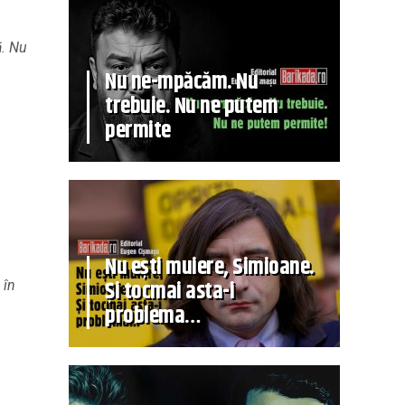
ă. Nu
Nu ne-mpăcăm. Nu
trebuie. Nu ne putem
permite
Nu ești muiere, Simioane.
Și tocmai asta-i
 în
.
problema…