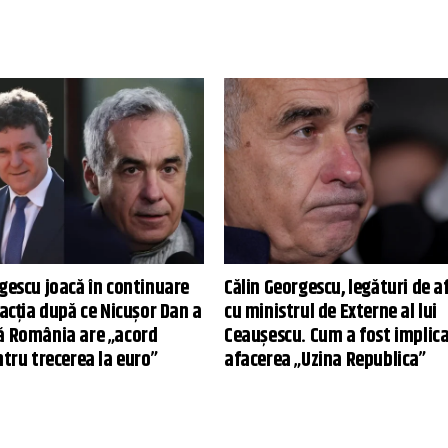
gescu joacă în continuare
Călin Georgescu, legături de a
eacția după ce Nicușor Dan a
cu ministrul de Externe al lui
ă România are „acord
Ceaușescu. Cum a fost implica
ntru trecerea la euro”
afacerea „Uzina Republica”