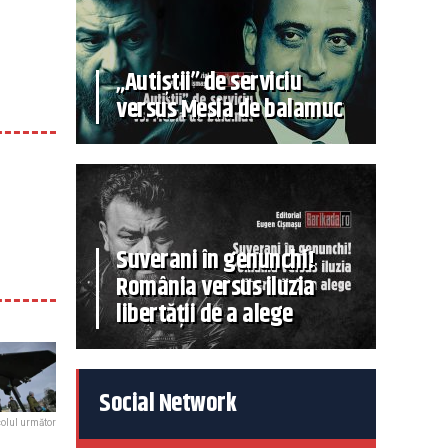
„Autiștii” de serviciu
versus Mesia de balamuc
Suverani în genunchi!
România versus iluzia
libertății de a alege
Social Network
colul următor