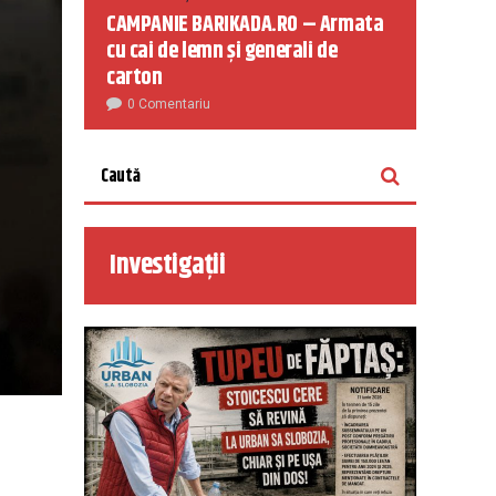
CAMPANIE BARIKADA.RO – Armata
cu cai de lemn și generali de
carton
0 Comentariu
Investigații