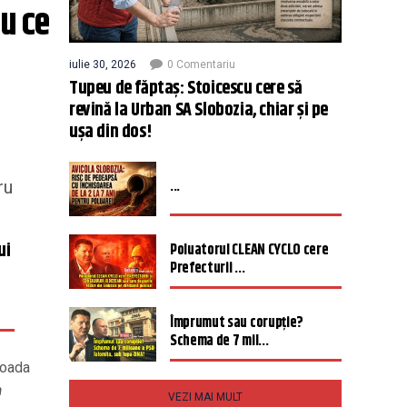
 ce 
iulie 30, 2026
0 Comentariu
Tupeu de făptaș: Stoicescu cere să
revină la Urban SA Slobozia, chiar și pe
ușa din dos!
...
ru
ui
Poluatorul CLEAN CYCLO cere
Prefecturii ...
Împrumut sau corupție?
Schema de 7 mil...
ioada
a
VEZI MAI MULT