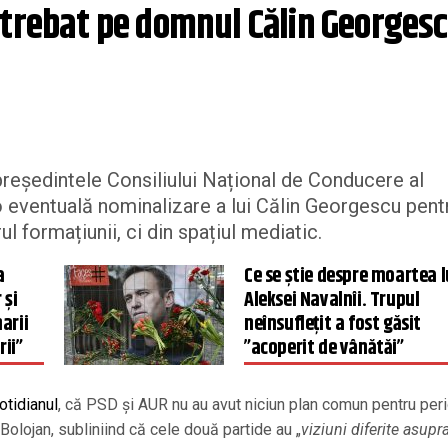
ntrebat pe domnul Călin Georgescu
 președintele Consiliului Național de Conducere al
d o eventuală nominalizare a lui Călin Georgescu pent
ul formațiunii, ci din spațiul mediatic.
a
Ce se știe despre moartea l
 și
Aleksei Navalnîi. Trupul
arii
neînsuflețit a fost găsit
ii”
”acoperit de vânătăi”
otidianul
, că PSD și AUR nu au avut niciun plan comun pentru per
olojan, subliniind că cele două partide au „
viziuni diferite asupr