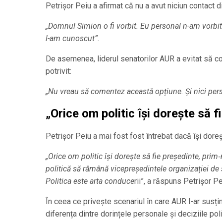
Petrișor Peiu a afirmat că nu a avut niciun contact 
„Domnul Simion o fi vorbit. Eu personal n-am vorbit 
l-am cunoscut”.
De asemenea, liderul senatorilor AUR a evitat să co
potrivit:
„Nu vreau să comentez această opțiune. Și nici pers
„Orice om politic își dorește să f
Petrișor Peiu a mai fost fost întrebat dacă își doreș
„Orice om politic își dorește să fie președinte, pri
politică să rămână vicepreședintele organizației de s
Politica este arta conduce
rii”, a răspuns Petrișor Pe
În ceea ce privește scenariul în care AUR l-ar susți
diferența dintre dorințele personale și deciziile poli