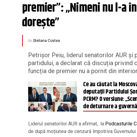
premier”: „Nimeni nu l-a î
dorește”
de
Steliana Costea
Petrișor Peiu, liderul senatorilor AUR și
partidului, a declarat că discuția privin
funcția de premier nu a pornit din interior
Ce au căutat la Moscov
deputații Partidului Șor
PCRM? O versiune: „Scen
de deturnare a guvernăr
Liderul senatorilor AUR a afirmat, la
Podcasturile C
de după moțiunea de cenzură împotriva Guvernului B