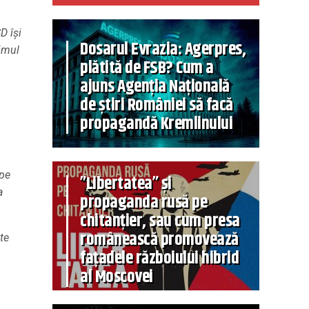
D își
Dosarul Evrazia: Agerpres,
rimul
plătită de FSB? Cum a
ajuns Agenția Națională
de știri României să facă
propagandă Kremlinului
 pe
”Libertatea” și
a
propaganda rusă pe
chitanțier, sau cum presa
românească promovează
te
fațadele războiului hibrid
al Moscovei