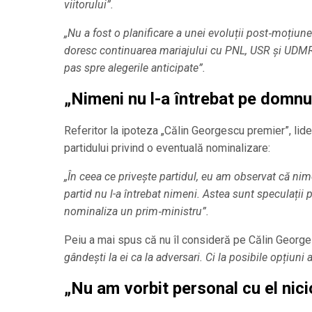
viitorului”.
„Nu a fost o planificare a unei evoluții post‑moțiune
doresc continuarea mariajului cu PNL, USR și UDM
pas spre alegerile anticipate”.
„Nimeni nu l-a întrebat pe domnu
Referitor la ipoteza „Călin Georgescu premier”, lide
partidului privind o eventuală nominalizare:
„În ceea ce privește partidul, eu am observat că nim
partid nu l-a întrebat nimeni. Astea sunt speculații
nominaliza un prim‑ministru”.
Peiu a mai spus că nu îl consideră pe Călin George
gândești la ei ca la adversari. Ci la posibile opțiuni a
„Nu am vorbit personal cu el nic