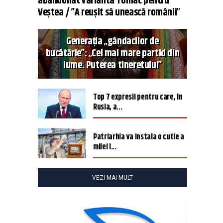
abandonat varianta Tomac pentru
Veștea / ”A reușit să unească românii”
Generația „gândacilor de
bucătărie”: „Cel mai mare partid din
lume. Puterea tineretului”
Top 7 expresii pentru care, în
Rusia, a...
Patriarhia va instala o cutie a
milei î...
VEZI MAI MULT