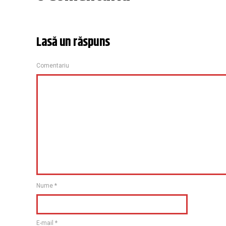
Lasă un răspuns
Comentariu
Nume
*
E-mail
*