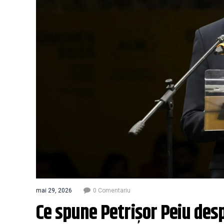
mai 29, 2026
0 Comentariu
Ce spune Petrișor Peiu desp