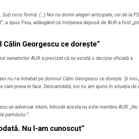
. Sub nicio formă. (…) Noi ne dorim alegeri anticipate, cei de la PS
R
”, a spus Peiu, adăugând că moțiunea depusă de AUR a fos
t „p
l Călin Georgescu ce dorește”
rul senatorilor AUR a precizat că nu există o decizie oficială a
eni nu l-a întrebat pe domnul Călin Georgescu ce dorește. Și nici
 pe care presa le face. Deocamdată, noi nu am ajuns în situația de 
scu un adversar intern, întrucât acesta nu este membru AUR:
„Nu 
le partidului.
”.
iodată. Nu l-am cunoscut”