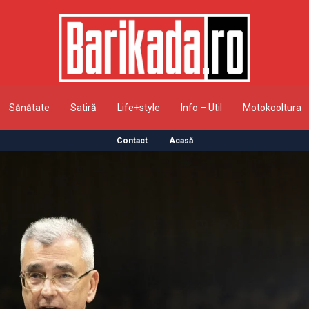
Sănătate
Satiră
Life+style
Info – Util
Motokooltura
Contact
Acasă