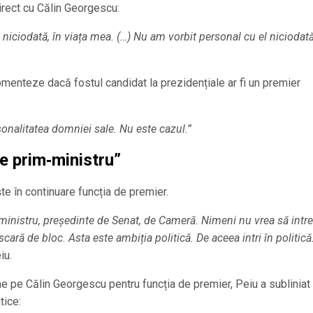
direct cu Călin Georgescu:
niciodată, în viața mea. (…) Nu am vorbit personal cu el niciodat
menteze dacă fostul candidat la prezidențiale ar fi un premier
onalitatea domniei sale. Nu este cazul.”
ie prim‑ministru”
te în continuare funcția de premier.
m‑ministru, președinte de Senat, de Cameră. Nimeni nu vrea să intre
cară de bloc. Asta este ambiția politică. De aceea intri în politică
iu.
ne pe Călin Georgescu pentru funcția de premier, Peiu a subliniat
tice: