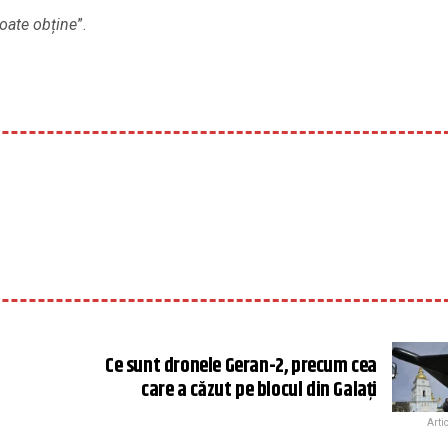
poate obține
”.
Ce sunt dronele Geran-2, precum cea
care a căzut pe blocul din Galați
Arti