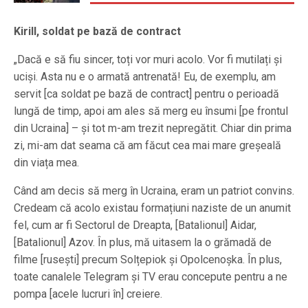
Kirill, soldat pe bază de contract
„Dacă e să fiu sincer, toți vor muri acolo. Vor fi mutilați și
uciși. Asta nu e o armată antrenată! Eu, de exemplu, am
servit [ca soldat pe bază de contract] pentru o perioadă
lungă de timp, apoi am ales să merg eu însumi [pe frontul
din Ucraina] – și tot m-am trezit nepregătit. Chiar din prima
zi, mi-am dat seama că am făcut cea mai mare greșeală
din viața mea.
Când am decis să merg în Ucraina, eram un patriot convins.
Credeam că acolo existau formațiuni naziste de un anumit
fel, cum ar fi Sectorul de Dreapta, [Batalionul] Aidar,
[Batalionul] Azov. În plus, mă uitasem la o grămadă de
filme [rusești] precum Solțepiok și Opolcenoșka. În plus,
toate canalele Telegram și TV erau concepute pentru a ne
pompa [acele lucruri în] creiere.