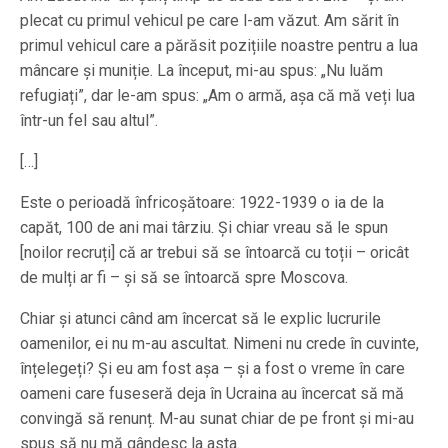
plecat cu primul vehicul pe care l-am văzut. Am sărit în
primul vehicul care a părăsit pozițiile noastre pentru a lua
mâncare și muniție. La început, mi-au spus: „Nu luăm
refugiați”, dar le-am spus: „Am o armă, așa că mă veți lua
într-un fel sau altul”.
[…]
Este o perioadă înfricoșătoare: 1922-1939 o ia de la
capăt, 100 de ani mai târziu. Și chiar vreau să le spun
[noilor recruți] că ar trebui să se întoarcă cu toții – oricât
de mulți ar fi – și să se întoarcă spre Moscova.
Chiar și atunci când am încercat să le explic lucrurile
oamenilor, ei nu m-au ascultat. Nimeni nu crede în cuvinte,
înțelegeți? Și eu am fost așa – și a fost o vreme în care
oameni care fuseseră deja în Ucraina au încercat să mă
convingă să renunț. M-au sunat chiar de pe front și mi-au
spus să nu mă gândesc la asta.