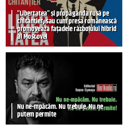
”Libertatea” și propaganda rusă pe
chitanțier, sau cum presa românească
promovează fațadele războiului hibrid
al Moscovei
Nu ne-mpăcăm. Nu trebuie. Nu ne
putem permite