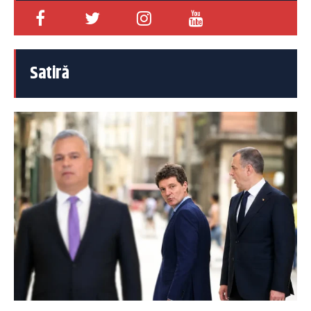
Satiră