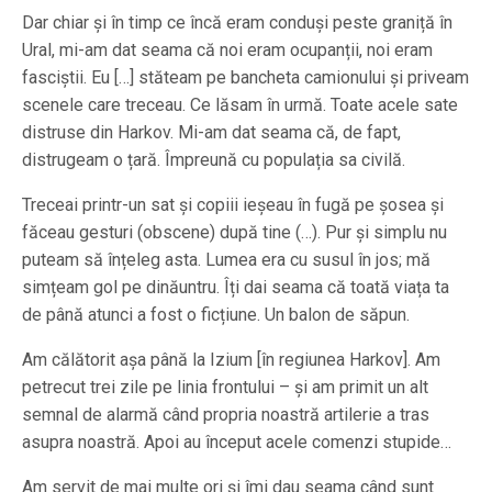
Dar chiar și în timp ce încă eram conduși peste graniță în
Ural, mi-am dat seama că noi eram ocupanții, noi eram
fasciștii. Eu […] stăteam pe bancheta camionului și priveam
scenele care treceau. Ce lăsam în urmă. Toate acele sate
distruse din Harkov. Mi-am dat seama că, de fapt,
distrugeam o țară. Împreună cu populația sa civilă.
Treceai printr-un sat și copiii ieșeau în fugă pe șosea și
făceau gesturi (obscene) după tine (…). Pur și simplu nu
puteam să înțeleg asta. Lumea era cu susul în jos; mă
simțeam gol pe dinăuntru. Îți dai seama că toată viața ta
de până atunci a fost o ficțiune. Un balon de săpun.
Am călătorit așa până la Izium [în regiunea Harkov]. Am
petrecut trei zile pe linia frontului – și am primit un alt
semnal de alarmă când propria noastră artilerie a tras
asupra noastră. Apoi au început acele comenzi stupide…
Am servit de mai multe ori și îmi dau seama când sunt