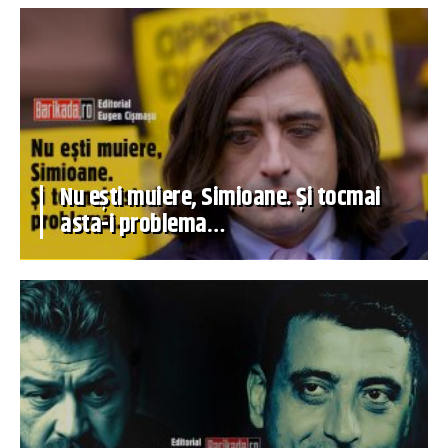
Nu ești muiere, Simioane. Și tocmai
asta-i problema…