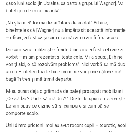
șase luni acolo [în Ucraina, ca parte a grupului Wagner]. Vă
bateți joc de mine cu asta?
„Nu știam că tocmai te-ai întors de acolo!” Ei bine,
bineînțeles că [Wagner] nu a împărtășit această informație
– oficial, a fost ca și cum nici măcar nu am fi fost acolo.
Iar comisarul militar știe foarte bine cine a fost cel care a
vorbit – m-am prezentat și toate cele. Mi-a spus: „Ei bine,
veniți aici, o să rezolvăm problema”. Nici vorbă să mă duc
acolo – înțeleg foarte bine că mi se vor pune cătușe, mă
bagă în tren și mă trimit departe.
M-au sunat deja o grămadă de băieți proaspăt mobilizați:
„Ce să fac? Unde să mă duc?”. Du-te, le spun eu, servește.
Le-am spus ce cizme să-și cumpere și cum să se
comporte acolo.
Unii dintre prietenii mei au avut recent copii – teoretic, acei