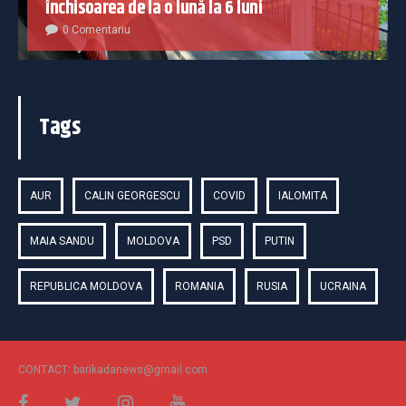
închisoarea de la o lună la 6 luni
0 Comentariu
Tags
AUR
CALIN GEORGESCU
COVID
IALOMITA
MAIA SANDU
MOLDOVA
PSD
PUTIN
REPUBLICA MOLDOVA
ROMANIA
RUSIA
UCRAINA
CONTACT: barikadanews@gmail.com