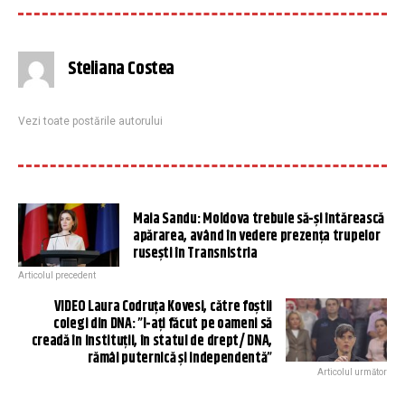
Steliana Costea
Vezi toate postările autorului
Maia Sandu: Moldova trebuie să-și întărească
apărarea, având în vedere prezența trupelor
rusești în Transnistria
Articolul precedent
VIDEO Laura Codruța Kovesi, către foștii
colegi din DNA: ”I-ați făcut pe oameni să
creadă în instituții, în statul de drept/ DNA,
rămâi puternică și independentă”
Articolul următor