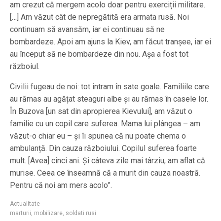
am crezut că mergem acolo doar pentru exerciții militare.
[…] Am văzut cât de nepregătită era armata rusă. Noi
continuam să avansăm, iar ei continuau să ne
bombardeze. Apoi am ajuns la Kiev, am făcut tranșee, iar ei
au început să ne bombardeze din nou. Așa a fost tot
războiul.
Civilii fugeau de noi: tot intram în sate goale. Familiile care
au rămas au agățat steaguri albe și au rămas în casele lor.
În Buzova [un sat din apropierea Kievului], am văzut o
familie cu un copil care suferea. Mama lui plângea – am
văzut-o chiar eu – și îi spunea că nu poate chema o
ambulanță. Din cauza războiului. Copilul suferea foarte
mult. [Avea] cinci ani. Și câteva zile mai târziu, am aflat că
murise. Ceea ce înseamnă că a murit din cauza noastră.
Pentru că noi am mers acolo”.
Actualitate
marturii
,
mobilizare
,
soldati rusi