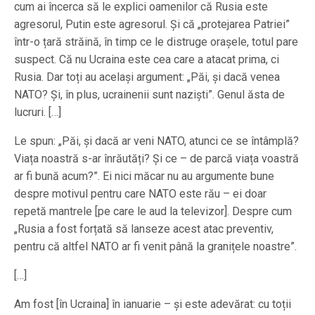
cum ai încerca să le explici oamenilor că Rusia este
agresorul, Putin este agresorul. Și că „protejarea Patriei”
într-o țară străină, în timp ce le distruge orașele, totul pare
suspect. Că nu Ucraina este cea care a atacat prima, ci
Rusia. Dar toți au același argument: „Păi, și dacă venea
NATO? Și, în plus, ucrainenii sunt naziști”. Genul ăsta de
lucruri. […]
Le spun: „Păi, și dacă ar veni NATO, atunci ce se întâmplă?
Viața noastră s-ar înrăutăți? Și ce – de parcă viața voastră
ar fi bună acum?”. Ei nici măcar nu au argumente bune
despre motivul pentru care NATO este rău – ei doar
repetă mantrele [pe care le aud la televizor]. Despre cum
„Rusia a fost forțată să lanseze acest atac preventiv,
pentru că altfel NATO ar fi venit până la granițele noastre”.
[…]
Am fost [în Ucraina] în ianuarie – și este adevărat: cu toții