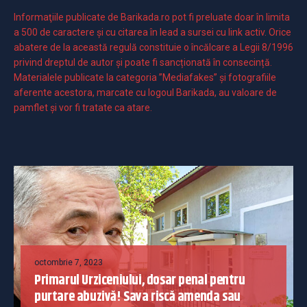
Informaţiile publicate de Barikada.ro pot fi preluate doar în limita
a 500 de caractere şi cu citarea în lead a sursei cu link activ. Orice
abatere de la această regulă constituie o încălcare a Legii 8/1996
privind dreptul de autor și poate fi sancționată în consecință.
Materialele publicate la categoria ”Mediafakes” și fotografiile
aferente acestora, marcate cu logoul Barikada, au valoare de
pamflet și vor fi tratate ca atare.
octombrie 7, 2023
Primarul Urziceniului, dosar penal pentru
purtare abuzivă! Sava riscă amenda sau