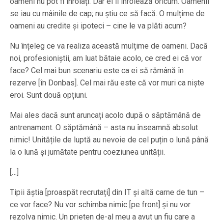
oameni nu pot fi înrolați. Dar ei îi înrolează oricum. Oamenii
se iau cu mâinile de cap; nu știu ce să facă. O mulțime de
oameni au credite și ipoteci – cine le va plăti acum?
Nu înțeleg ce va realiza această mulțime de oameni. Dacă
noi, profesioniștii, am luat bătaie acolo, ce cred ei că vor
face? Cel mai bun scenariu este ca ei să rămână în
rezerve [în Donbas]. Cel mai rău este că vor muri ca niște
eroi. Sunt două opțiuni.
Mai ales dacă sunt aruncați acolo după o săptămână de
antrenament. O săptămână – asta nu înseamnă absolut
nimic! Unitățile de luptă au nevoie de cel puțin o lună până
la o lună și jumătate pentru coeziunea unității.
[…]
Tipii ăștia [proaspăt recrutați] din IT și altă carne de tun –
ce vor face? Nu vor schimba nimic [pe front] și nu vor
rezolva nimic. Un prieten de-al meu a avut un fiu care a