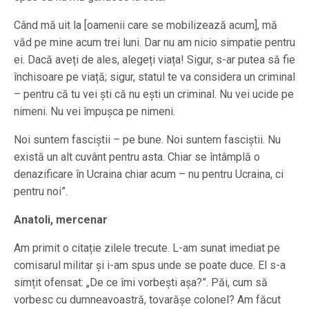
Când mă uit la [oamenii care se mobilizează acum], mă
văd pe mine acum trei luni. Dar nu am nicio simpatie pentru
ei. Dacă aveți de ales, alegeți viața! Sigur, s-ar putea să fie
închisoare pe viață; sigur, statul te va considera un criminal
– pentru că tu vei ști că nu ești un criminal. Nu vei ucide pe
nimeni. Nu vei împușca pe nimeni.
Noi suntem fasciștii – pe bune. Noi suntem fasciștii. Nu
există un alt cuvânt pentru asta. Chiar se întâmplă o
denazificare în Ucraina chiar acum – nu pentru Ucraina, ci
pentru noi”.
Anatoli, mercenar
Am primit o citație zilele trecute. L-am sunat imediat pe
comisarul militar și i-am spus unde se poate duce. El s-a
simțit ofensat: „De ce îmi vorbești așa?”. Păi, cum să
vorbesc cu dumneavoastră, tovarășe colonel? Am făcut