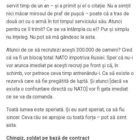
servit timp de un an – și a primit și el o citație. Nu a simțit
nici măcar mirosul de praf de pușcă – poate că a tras de
două ori cu o armă în tot timpul serviciului său. Atunci
pentru ce îl trimit? Ce se va întâmpla cu el? Pur și simplu
nu înțeleg. Nu pot să mă gândesc la asta.
Atunci de ce să recrutezi acești 300.000 de oameni? Cred
că va fi un blocaj total: NATO împotriva Rusiei. Sper că nu-i
vor arunca imediat pe acești recruți pe front și că, în
schimb, vor petrece ceva timp antrenându-i. Ca să existe o
rezervă care să fie pregătită de luptă. Și atunci [dacă va
exista o confruntare directă cu NATO] vor fi gata imediat
ce se va da comanda.
Toată lumea este speriată. Și eu sunt speriat, ca să fiu
sincer. Ceva rău se apropie cu toată forța – pot să simt
asta.
Chingiz, soldat pe bază de contract