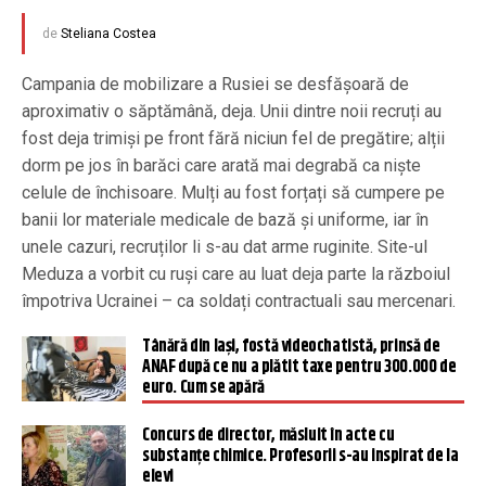
de
Steliana Costea
Campania de mobilizare a Rusiei se desfășoară de
aproximativ o săptămână, deja. Unii dintre noii recruți au
fost deja trimiși pe front fără niciun fel de pregătire; alții
dorm pe jos în barăci care arată mai degrabă ca niște
celule de închisoare. Mulți au fost forțați să cumpere pe
banii lor materiale medicale de bază și uniforme, iar în
unele cazuri, recruților li s-au dat arme ruginite. Site-ul
Meduza a vorbit cu ruși care au luat deja parte la războiul
împotriva Ucrainei – ca soldați contractuali sau mercenari.
Tânără din Iaşi, fostă videochatistă, prinsă de
ANAF după ce nu a plătit taxe pentru 300.000 de
euro. Cum se apără
Concurs de director, măsluit în acte cu
substanțe chimice. Profesorii s-au inspirat de la
elevi