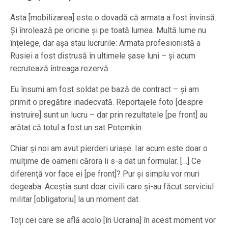
Asta [mobilizarea] este o dovadă că armata a fost învinsă.
Și înrolează pe oricine și pe toată lumea. Multă lume nu
înțelege, dar așa stau lucrurile: Armata profesionistă a
Rusiei a fost distrusă în ultimele șase luni – și acum
recrutează întreaga rezervă.
Eu însumi am fost soldat pe bază de contract – și am
primit o pregătire inadecvată. Reportajele foto [despre
instruire] sunt un lucru – dar prin rezultatele [pe front] au
arătat că totul a fost un sat Potemkin.
Chiar și noi am avut pierderi uriașe. Iar acum este doar o
mulțime de oameni cărora li s-a dat un formular. […] Ce
diferență vor face ei [pe front]? Pur și simplu vor muri
degeaba. Aceștia sunt doar civili care și-au făcut serviciul
militar [obligatoriu] la un moment dat.
Toți cei care se află acolo [în Ucraina] în acest moment vor