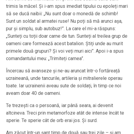
trimis la măcel. Și i-am spus imediat tipului cu epoleți mari
să se ducă naibii: „Nu sunt doar o monedă de schimb!
Sunt un soldat al armatei ruse! Nu poți să mă arunci așa,
pur și simplu, sub autobuz!”. La care el mi-a răspuns:
„Sunteți cu toții doar carne de tun. Sunteți al treilea grup de
oameni care formează acest batalion. Știți unde au murit
primele două grupuri? Și voi veți muri aici”. Apoi i-a spus
comandantului meu: „Trimiteți carnea”.
Încercau să avanseze și ne-au aruncat într-o fortăreață
ucraineană, unde tancurile, artileria și mitralierele operau
toate. Iar ucrainenii aveau sute de soldați, în timp ce noi
aveam doar 40 de oameni.
Te trezești ca o persoană, iar până seara, ai devenit
altcineva. Treci prin metamorfoze atât de intense încât te
sperie. Te sperie cât de orb erai jos. Și surd.
Am zăcut într-un șanț timp de două sau trei zile – și am