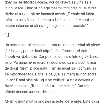
doar să se întoarcă acasă. Vor ca cineva să vină să-i
înlocuiască. Chiar și [colegii mei militari] care au susținut
războiul au vrut să se întoarcă acasă: „Trebuie să luăm
măcar o pauză acasă pentru o lună sau două – apoi ne
putem întoarce și să învingem gunoaiele fasciste”.”
[…]
Un prieten de-al meu care a fost recrutat ar trebui să plece
[în Ucraina] peste două săptămâni. Teoretic, el este
împotriva războiului. Dar poziția lui… nu o înțeleg. „Ei bine,
bine. Pe mine m-au recrutat, deci cred că mă duc”. E așa
de docil. Nu-mi place asta – am încercat să-l conving să
se răzgândească. Dar el zice: „Ce, să merg la închisoare
un an? E mai bine să-i ajut pe ceilalți”. Asta a devenit o
frază standard: „Trebuie să-i ajut pe ceilalți”. Dar toți
băieții decenți au ieșit deja de acolo.
M-am gândit mult la originea acestei deferențe. Este ca și