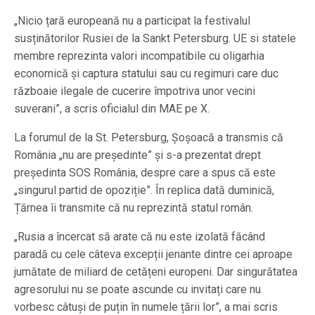
„Nicio țară europeană nu a participat la festivalul
susținătorilor Rusiei de la Sankt Petersburg. UE si statele
membre reprezinta valori incompatibile cu oligarhia
economică și captura statului sau cu regimuri care duc
războaie ilegale de cucerire împotriva unor vecini
suverani”, a scris oficialul din MAE pe X.
La forumul de la St. Petersburg, Șoșoacă a transmis că
România „nu are președinte” și s-a prezentat drept
președinta SOS România, despre care a spus că este
„singurul partid de opoziție”. În replica dată duminică,
Țărnea îi transmite că nu reprezintă statul român.
„Rusia a încercat să arate că nu este izolată făcând
paradă cu cele câteva excepții jenante dintre cei aproape
jumătate de miliard de cetățeni europeni. Dar singurătatea
agresorului nu se poate ascunde cu invitați care nu
vorbesc câtuși de puțin în numele țării lor”, a mai scris