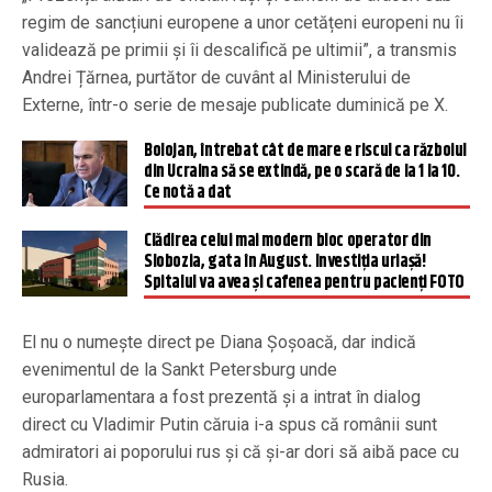
regim de sancțiuni europene a unor cetățeni europeni nu îi
validează pe primii și îi descalifică pe ultimii”, a transmis
Andrei Țărnea, purtător de cuvânt al Ministerului de
Externe, într-o serie de mesaje publicate duminică pe X.
Bolojan, întrebat cât de mare e riscul ca războiul
din Ucraina să se extindă, pe o scară de la 1 la 10.
Ce notă a dat
Clădirea celui mai modern bloc operator din
Slobozia, gata în August. Investiţia uriaşă!
Spitalul va avea și cafenea pentru pacienţi FOTO
El nu o numește direct pe Diana Șoșoacă, dar indică
evenimentul de la Sankt Petersburg unde
europarlamentara a fost prezentă și a intrat în dialog
direct cu Vladimir Putin căruia i-a spus că românii sunt
admiratori ai poporului rus și că și-ar dori să aibă pace cu
Rusia.