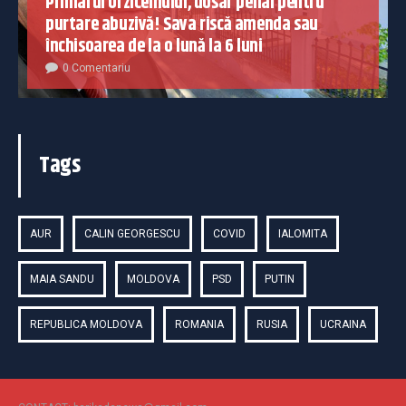
Primarul Urziceniului, dosar penal pentru
purtare abuzivă! Sava riscă amenda sau
închisoarea de la o lună la 6 luni
0 Comentariu
Tags
AUR
CALIN GEORGESCU
COVID
IALOMITA
MAIA SANDU
MOLDOVA
PSD
PUTIN
REPUBLICA MOLDOVA
ROMANIA
RUSIA
UCRAINA