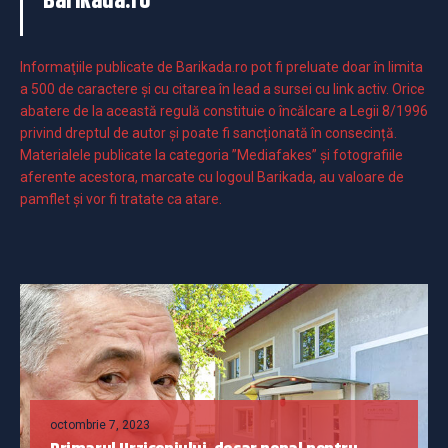
Barikada.ro
Informaţiile publicate de Barikada.ro pot fi preluate doar în limita
a 500 de caractere şi cu citarea în lead a sursei cu link activ. Orice
abatere de la această regulă constituie o încălcare a Legii 8/1996
privind dreptul de autor și poate fi sancționată în consecință.
Materialele publicate la categoria ”Mediafakes” și fotografiile
aferente acestora, marcate cu logoul Barikada, au valoare de
pamflet și vor fi tratate ca atare.
octombrie 7, 2023