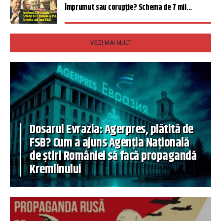
Împrumut sau corupție? Schema de 7 mil...
VEZI MAI MULT
Dosarul Evrazia: Agerpres, plătită de
FSB? Cum a ajuns Agenția Națională
de știri României să facă propagandă
Kremlinului