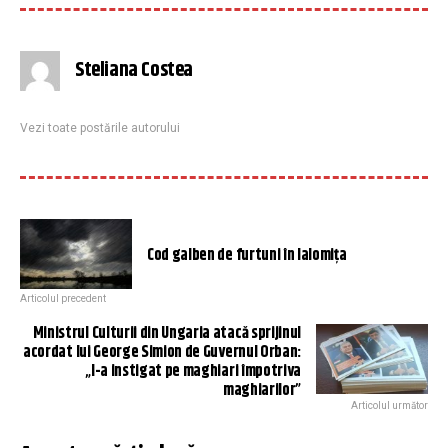
Steliana Costea
Vezi toate postările autorului
Cod galben de furtuni în Ialomiţa
Articolul precedent
Ministrul Culturii din Ungaria atacă sprijinul
acordat lui George Simion de Guvernul Orban:
„I-a instigat pe maghiari împotriva
maghiarilor”
Articolul următor