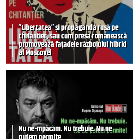
”Libertatea” și propaganda rusă pe
chitanțier, sau cum presa românească
promovează fațadele războiului hibrid
al Moscovei
Nu ne-mpăcăm. Nu trebuie. Nu ne
putem permite