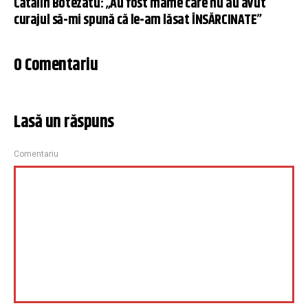
Cătălin Botezatu: „Au fost mame care nu au avut
curajul să-mi spună că le-am lăsat ÎNSĂRCINATE”
0 Comentariu
Lasă un răspuns
Comentariu