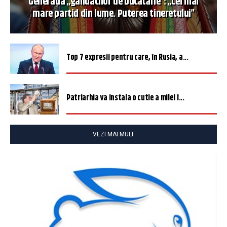
Generația „gândacilor de bucătărie”: „Cel mai
mare partid din lume. Puterea tineretului”
Top 7 expresii pentru care, în Rusia, a...
Patriarhia va instala o cutie a milei î...
VEZI MAI MULT