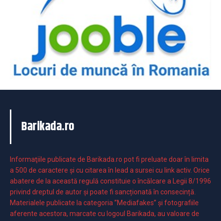
Barikada.ro
Informaţiile publicate de Barikada.ro pot fi preluate doar în limita
a 500 de caractere şi cu citarea în lead a sursei cu link activ. Orice
abatere de la această regulă constituie o încălcare a Legii 8/1996
privind dreptul de autor și poate fi sancționată în consecință.
Materialele publicate la categoria ”Mediafakes” și fotografiile
aferente acestora, marcate cu logoul Barikada, au valoare de