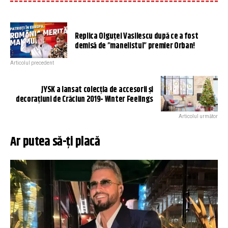
Replica Olguței Vasilescu după ce a fost
demisă de ”manelistul” premier Orban!
Articolul precedent
JYSK a lansat colecția de accesorii și
decorațiuni de Crăciun 2019- Winter Feelings
Articolul următor
Ar putea să-ți placă