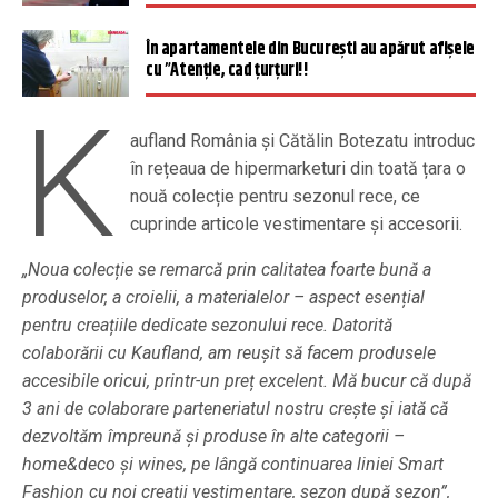
În apartamentele din București au apărut afișele
cu ”Atenție, cad țurțuri!!
K
aufland România și Cătălin Botezatu introduc
în rețeaua de hipermarketuri din toată țara o
nouă colecție pentru sezonul rece, ce
cuprinde articole vestimentare și accesorii.
„Noua colecție se remarcă prin calitatea foarte bună a
produselor, a croielii, a materialelor – aspect esențial
pentru creațiile dedicate sezonului rece. Datorită
colaborării cu Kaufland, am reușit să facem produsele
accesibile oricui, printr-un preț excelent. Mă bucur că după
3 ani de colaborare parteneriatul nostru crește și iată că
dezvoltăm împreună și produse în alte categorii –
home&deco și wines, pe lângă continuarea liniei Smart
Fashion cu noi creații vestimentare, sezon după sezon”,