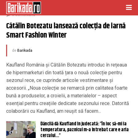
noiembrie 14, 2019
0 Comentariu
Cătălin Botezatu lansează colecția de iarnă 
Smart Fashion Winter
de
Barikada
Kaufland România și Cătălin Botezatu introduc în rețeaua
de hipermarketuri din toată țara o nouă colecție pentru
sezonul rece, ce cuprinde articole vestimentare și
accesorii. „Noua colecție se remarcă prin calitatea foarte
bună a produselor, a croielii, a materialelor – aspect
esențial pentru creațiile dedicate sezonului rece. Datorită
colaborării cu Kaufland, am reușit să facem...
Dăncilă dă Kaufland în judecată: ”În loc să-mi ia
temperatura, paznicul m-a întrebat care e aria
cercului…”