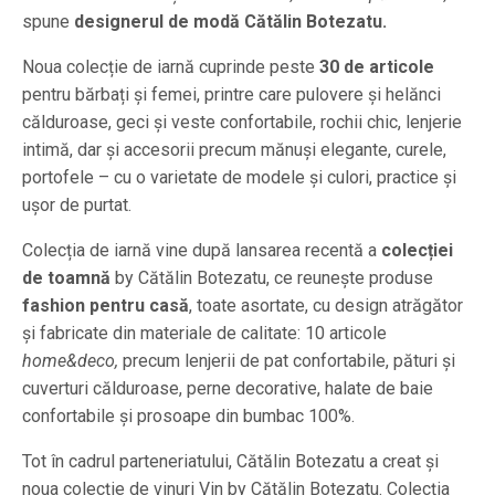
spune
designerul de modă Cătălin Botezatu.
Noua colecție de iarnă cuprinde peste
30 de articole
pentru bărbați și femei, printre care pulovere și helănci
călduroase, geci și veste confortabile, rochii chic, lenjerie
intimă, dar și accesorii precum mănuși elegante, curele,
portofele – cu o varietate de modele și culori, practice și
ușor de purtat.
Colecția de iarnă vine după lansarea recentă a
colecției
de toamnă
by Cătălin Botezatu, ce reunește produse
fashion pentru casă
, toate asortate, cu design atrăgător
și fabricate din materiale de calitate: 10 articole
home&deco,
precum lenjerii de pat confortabile, pături și
cuverturi călduroase, perne decorative, halate de baie
confortabile și prosoape din bumbac 100%.
Tot în cadrul parteneriatului, Cătălin Botezatu a creat și
noua colecție de vinuri Vin by Cătălin Botezatu. Colecția