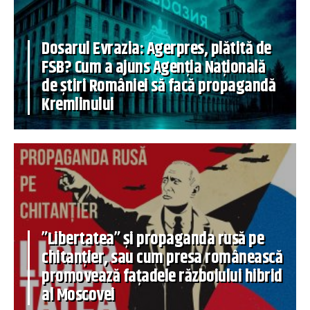
Dosarul Evrazia: Agerpres, plătită de
FSB? Cum a ajuns Agenția Națională
de știri României să facă propagandă
Kremlinului
”Libertatea” și propaganda rusă pe
chitanțier, sau cum presa românească
promovează fațadele războiului hibrid
al Moscovei