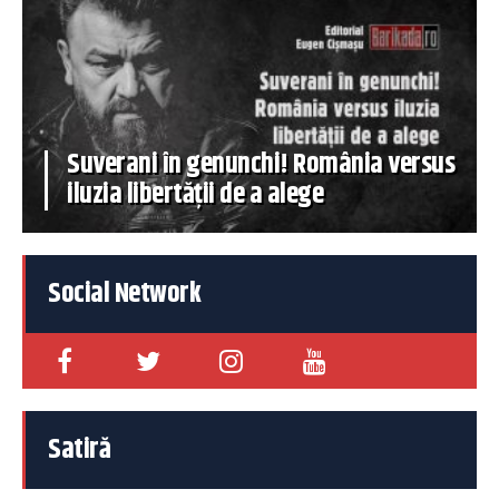
Suverani în genunchi! România versus
iluzia libertății de a alege
Social Network
Satiră