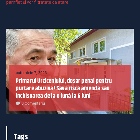
pamflet și vor fi tratate ca atare.
octombrie 7, 2023
Primarul Urziceniului, dosar penal pentru
purtare abuzivă! Sava riscă amenda sau
închisoarea de la o lună la 6 luni
0 Comentariu
Tags