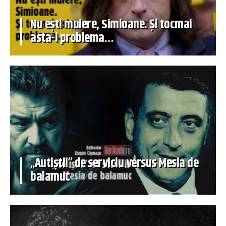
Nu ești muiere, Simioane. Și tocmai
asta-i problema…
„Autiștii” de serviciu versus Mesia de
balamuc