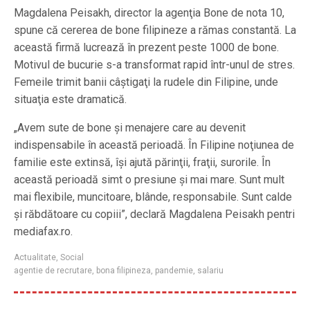
Magdalena Peisakh, director la agenţia Bone de nota 10,
spune că cererea de bone filipineze a rămas constantă. La
această firmă lucrează în prezent peste 1000 de bone.
Motivul de bucurie s-a transformat rapid într-unul de stres.
Femeile trimit banii câştigaţi la rudele din Filipine, unde
situaţia este dramatică.
„Avem sute de bone şi menajere care au devenit
indispensabile în această perioadă. În Filipine noţiunea de
familie este extinsă, îşi ajută părinţii, fraţii, surorile. În
această perioadă simt o presiune şi mai mare. Sunt mult
mai flexibile, muncitoare, blânde, responsabile. Sunt calde
şi răbdătoare cu copiii”, declară Magdalena Peisakh pentri
mediafax.ro.
Actualitate
,
Social
agentie de recrutare
,
bona filipineza
,
pandemie
,
salariu