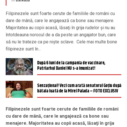
de
Barikada
Filipinezele sunt foarte cerute de familiile de români cu
dare de mână, care le angajează ca bone sau menajere.
Majoritatea au copii acasă, lăsaţi în grija rudelor şi nu au
întotdeauna norocul de a da peste un angajator bun, care
să nu le trateze ca pe nişte sclave. Cele mai multe bone
filipineze sunt în...
După 6 luni de la campania de vaccinare,
Patriarhul Daniel NU s-a imunizat!
Senzațional! Vezi cum arată senatorul Goțiu după
bătaia luată de la Mirel Palada – FOTO EXCLUSIV
Filipinezele sunt foarte cerute de familiile de români
cu dare de mână, care le angajează ca bone sau
menajere. Majoritatea au copii acasă, lăsaţi în grija