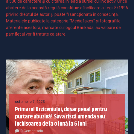
a 500 de caractere şi cu citarea în lead a sursei cu link activ. Orice
abatere de la această regulă constituie o încălcare a Legii 8/1996
privind dreptul de autor și poate fi sancționată în consecință.
Materialele publicate la categoria ”Mediafakes” și fotografiile
aferente acestora, marcate cu logoul Barikada, au valoare de
pamflet și vor fi tratate ca atare.
octombrie 7, 2023
Primarul Urziceniului, dosar penal pentru
purtare abuzivă! Sava riscă amenda sau
închisoarea de la o lună la 6 luni
0 Comentariu