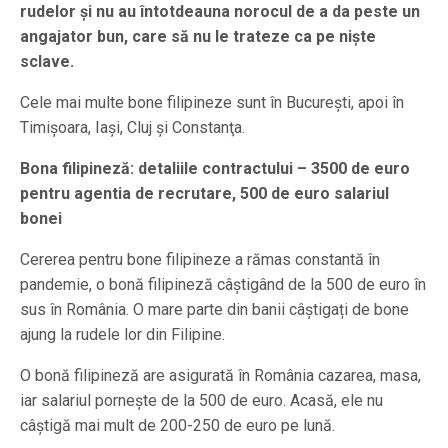
rudelor şi nu au întotdeauna norocul de a da peste un
angajator bun, care să nu le trateze ca pe nişte
sclave.
Cele mai multe bone filipineze sunt în Bucureşti, apoi în
Timişoara, Iaşi, Cluj şi Constanţa.
Bona filipineză: detaliile contractului – 3500 de euro
pentru agentia de recrutare, 500 de euro salariul
bonei
Cererea pentru bone filipineze a rămas constantă în
pandemie, o bonă filipineză câştigând de la 500 de euro în
sus în România. O mare parte din banii câștigați de bone
ajung la rudele lor din Filipine.
O bonă filipineză are asigurată în România cazarea, masa,
iar salariul porneşte de la 500 de euro. Acasă, ele nu
câştigă mai mult de 200-250 de euro pe lună.