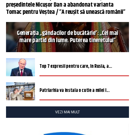
președintele Nicușor Dan a abandonat varianta
Tomac pentru Veștea / ”A reușit să unească românii”
Generația „gândacilor de bucătărie”: „Cel mai
mare partid din lume. Puterea tineretului”
Top 7 expresii pentru care, în Rusia, a...
Patriarhia va instala o cutie a milei î...
VEZI MAI MULT