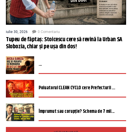
iulie 30, 2026
0 Comentariu
Tupeu de făptaș: Stoicescu cere să revină la Urban SA
Slobozia, chiar și pe ușa din dos!
...
Poluatorul CLEAN CYCLO cere Prefecturii ...
Împrumut sau corupție? Schema de 7 mil...