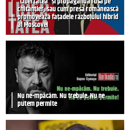
”Libertatea” și propaganda rusă pe
chitanțier, sau cum presa românească
promovează fațadele războiului hibrid
al Moscovei
Nu ne-mpăcăm. Nu trebuie. Nu ne
putem permite