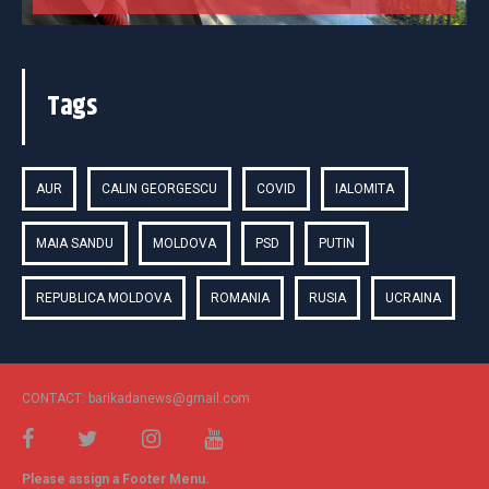
Tags
AUR
CALIN GEORGESCU
COVID
IALOMITA
MAIA SANDU
MOLDOVA
PSD
PUTIN
REPUBLICA MOLDOVA
ROMANIA
RUSIA
UCRAINA
CONTACT: barikadanews@gmail.com
Please assign a Footer Menu.