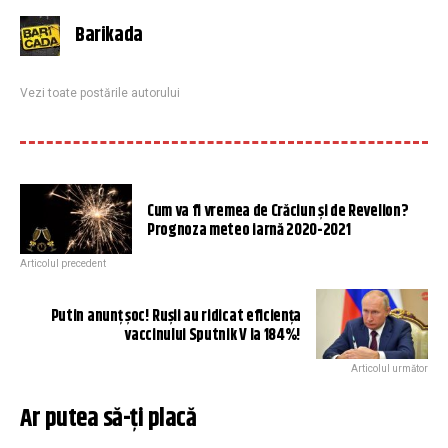
Barikada
Vezi toate postările autorului
Cum va fi vremea de Crăciun și de Revelion?
Prognoza meteo iarnă 2020-2021
Articolul precedent
Putin anunț șoc! Rușii au ridicat eficiența
vaccinului Sputnik V la 184%!
Articolul următor
Ar putea să-ți placă