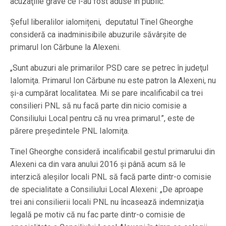
acuzaţiile grave ce i-au fost aduse în public.
Șeful liberalilor ialomițeni, deputatul Tinel Gheorghe
consideră ca inadminisibile abuzurile săvârșite de
primarul Ion Cărbune la Alexeni.
„Sunt abuzuri ale primarilor PSD care se petrec în judeţul
Ialomiţa. Primarul Ion Cărbune nu este patron la Alexeni, nu
şi-a cumpărat localitatea. Mi se pare incalificabil ca trei
consilieri PNL să nu facă parte din nicio comisie a
Consiliului Local pentru că nu vrea primarul.”, este de
părere preşedintele PNL Ialomiţa.
Tinel Gheorghe consideră incalificabil gestul primarului din
Alexeni ca din vara anului 2016 şi până acum să le
interzică aleşilor locali PNL să facă parte dintr-o comisie
de specialitate a Consiliului Local Alexeni: „De aproape
trei ani consilierii locali PNL nu încasează indemnizaţia
legală pe motiv că nu fac parte dintr-o comisie de