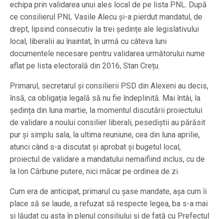
echipa prin validarea unui ales local de pe lista PNL. După
ce consilierul PNL Vasile Alecu și-a pierdut mandatul, de
drept, lipsind consecutiv la trei ședințe ale legislativului
local, liberalii au înaintat, în urmă cu câteva luni
documentele necesare pentru validarea următorului nume
aflat pe lista electorală din 2016, Stan Crețu.
Primarul, secretarul și consilierii PSD din Alexeni au decis,
însă, ca obligația legală să nu fie îndeplinită. Mai întâi, la
ședința din luna martie, la momentul discutării proiectului
de validare a noului consilier liberali, pesediștii au părăsit
pur și simplu sala, la ultima reuniune, cea din luna aprilie,
atunci când s-a discutat și aprobat și bugetul local,
proiectul de validare a mandatului nemaifiind inclus, cu de
la Ion Cărbune putere, nici măcar pe ordinea de zi.
Cum era de anticipat, primarul cu şase mandate, aşa cum îi
place să se laude, a refuzat să respecte legea, ba s-a mai
și lăudat cu asta în plenul consiliului și de față cu Prefectul