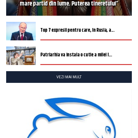
mare partid din lume. Puterea tineretului”
Top 7 expresii pentru care, în Rusia, a...
Patriarhia va instala o cutie a milei î...
VEZI MAI MULT