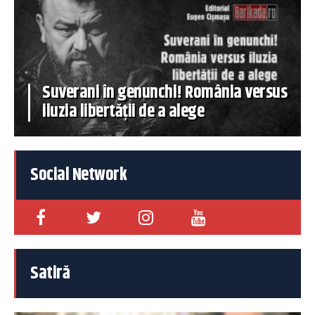
Suverani în genunchi! România versus
iluzia libertății de a alege
Social Network
Satiră