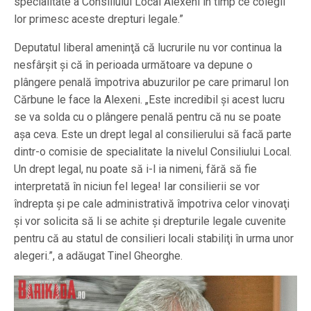
specialitate a Consiliului Local Alexeni în timp ce colegii
lor primesc aceste drepturi legale.”
Deputatul liberal ameninţă că lucrurile nu vor continua la
nesfârşit şi că în perioada următoare va depune o
plângere penală împotriva abuzurilor pe care primarul Ion
Cărbune le face la Alexeni. „Este incredibil şi acest lucru
se va solda cu o plângere penală pentru că nu se poate
aşa ceva. Este un drept legal al consilierului să facă parte
dintr-o comisie de specialitate la nivelul Consiliului Local.
Un drept legal, nu poate să i-l ia nimeni, fără să fie
interpretată în niciun fel legea! Iar consilierii se vor
îndrepta şi pe cale administrativă împotriva celor vinovaţi
şi vor solicita să li se achite şi drepturile legale cuvenite
pentru că au statul de consilieri locali stabiliţi în urma unor
alegeri.”, a adăugat Tinel Gheorghe.