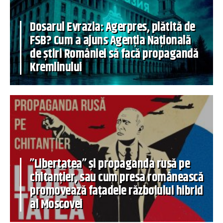
Dosarul Evrazia: Agerpres, plătită de
FSB? Cum a ajuns Agenția Națională
de știri României să facă propagandă
Kremlinului
”Libertatea” și propaganda rusă pe
chitanțier, sau cum presa românească
promovează fațadele războiului hibrid
al Moscovei