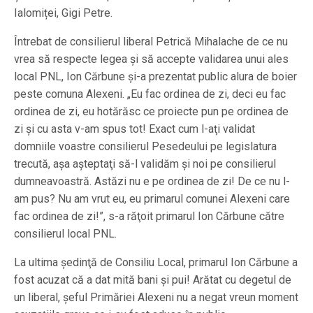
Ialomiței, Gigi Petre.
Întrebat de consilierul liberal Petrică Mihalache de ce nu
vrea să respecte legea şi să accepte validarea unui ales
local PNL, Ion Cărbune şi-a prezentat public alura de boier
peste comuna Alexeni. „Eu fac ordinea de zi, deci eu fac
ordinea de zi, eu hotărăsc ce proiecte pun pe ordinea de
zi şi cu asta v-am spus tot! Exact cum l-aţi validat
domniile voastre consilierul Pesedeului pe legislatura
trecută, aşa aşteptaţi să-l validăm şi noi pe consilierul
dumneavoastră. Astăzi nu e pe ordinea de zi! De ce nu l-
am pus? Nu am vrut eu, eu primarul comunei Alexeni care
fac ordinea de zi!”, s-a răţoit primarul Ion Cărbune către
consilierul local PNL.
La ultima şedinţă de Consiliu Local, primarul Ion Cărbune a
fost acuzat că a dat mită bani şi pui! Arătat cu degetul de
un liberal, şeful Primăriei Alexeni nu a negat vreun moment