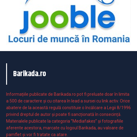
Barikada.ro
Informaţiile publicate de Barikada.ro pot fi preluate doar în limita
a 500 de caractere şi cu citarea în lead a sursei cu link activ. Orice
abatere de la această regulă constituie o încălcare a Legii 8/1996
privind dreptul de autor și poate fi sancționată în consecință.
Materialele publicate la categoria ”Mediafakes” și fotografiile
aferente acestora, marcate cu logoul Barikada, au valoare de
pamflet și vor fi tratate ca atare.