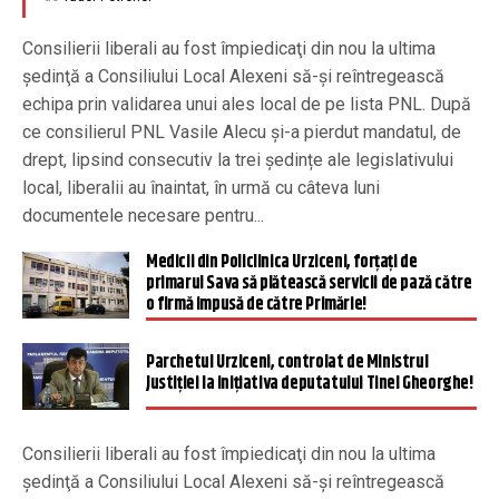
Consilierii liberali au fost împiedicaţi din nou la ultima
şedinţă a Consiliului Local Alexeni să-şi reîntregească
echipa prin validarea unui ales local de pe lista PNL. După
ce consilierul PNL Vasile Alecu și-a pierdut mandatul, de
drept, lipsind consecutiv la trei ședințe ale legislativului
local, liberalii au înaintat, în urmă cu câteva luni
documentele necesare pentru...
Medicii din Policlinica Urziceni, forțați de
primarul Sava să plătească servicii de pază către
o firmă impusă de către Primărie!
Parchetul Urziceni, controlat de Ministrul
Justiției la inițiativa deputatului Tinel Gheorghe!
Consilierii liberali au fost împiedicaţi din nou la ultima
şedinţă a Consiliului Local Alexeni să-şi reîntregească