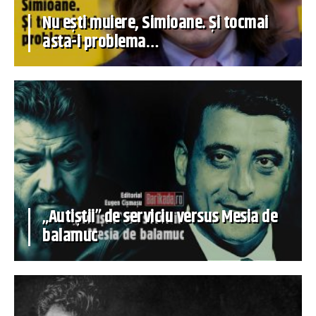
Nu ești muiere, Simioane. Și tocmai
asta-i problema…
„Autiștii” de serviciu versus Mesia de
balamuc