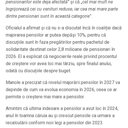
pensionarilor este deja afectată”
și că „
cel mai mult ne
îngrijorează cei cu venituri reduse, iar cea mai mare parte
dintre pensionari sunt în această categorie
”.
Oficialul a afirmat și că nu s-a discutat încă în coaliție dacă
majorarea pensiilor ar putea depăși 10%, pentru că
discuțiile sunt în faza pregătirilor pentru pachetul de
solidaritate destinat celor 2,8 milioane de pensionari în
2026. El a explicat că negocierile reale privind procentul
de creștere vor avea loc mai târziu, spre finalul anului,
odată cu discuțiile despre buget.
Manole a precizat că nivelul majorării pensiilor în 2027 va
depinde de cum va evolua economia în 2026, ceea ce ar
permite o creștere mai mare a pensiilor.
Amintim că ultima indexare a pensiilor a avut loc în 2024,
anul în toamna căruia au și crescut pensiile ca urmare a
recalculării conform noii legi a pensiilor din 2023.