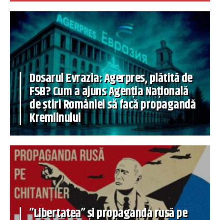
Dosarul Evrazia: Agerpres, plătită de
FSB? Cum a ajuns Agenția Națională
de știri României să facă propagandă
Kremlinului
”Libertatea” și propaganda rusă pe