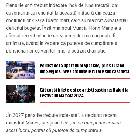
Pensiile ar fi trebuit indexate încă de luna trecută, dar
guvernanții au renunțat la această măsură din cauza
cheltuielilor și-așa foarte mari, care au majorat substanțial
deficitul bugetar. Însă ministrul Muncii, Florin Manole a
afirmat recent că indexarea pensiilor nu mai poate fi
amânată, având în vedere că puterea de cumpărare a
pensionarilor cu venituri mici a scăzut dramatic.
Poliţist de la Operaţiuni Speciale, prins furând
din Selgros. Avea produsele furate sub caschetă
Cât costă biletele și ce artiști susțin recitaluri la
Festivalul Mamaia 2024
„În 2027 pensiile trebuie indexate”, a declarat recent
ministrul Muncii, susținând că „
nu se mai poate amâna
acest lucru, pentru că puterea de cumpărare a