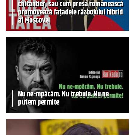
chitanțier, sau cum presa românească
promovează fațadele războiului hibrid
al Moscovei
Nu ne-mpăcăm. Nu trebuie. Nu ne
putem permite