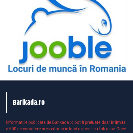
Barikada.ro
Informaţiile publicate de Barikada.ro pot fi preluate doar în limita
a 500 de caractere şi cu citarea în lead a sursei cu link activ. Orice