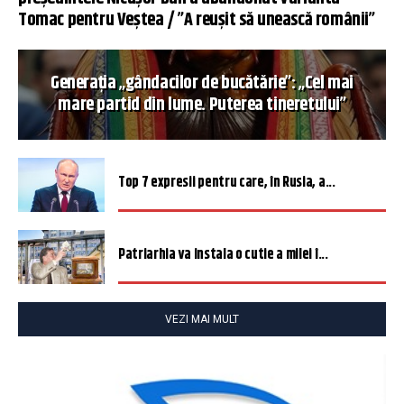
Tomac pentru Veștea / ”A reușit să unească românii”
Generația „gândacilor de bucătărie”: „Cel mai
mare partid din lume. Puterea tineretului”
Top 7 expresii pentru care, în Rusia, a...
Patriarhia va instala o cutie a milei î...
VEZI MAI MULT