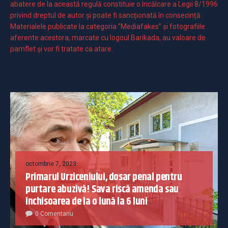
abatere de la această regulă constituie o încălcare a Legii 8/1996
privind dreptul de autor și poate fi sancționată în consecință.
Materialele publicate la categoria ”Mediafakes” și fotografiile
aferente acestora, marcate cu logoul Barikada, au valoare de
pamflet și vor fi tratate ca atare.
octombrie 7, 2023
Primarul Urziceniului, dosar penal pentru
purtare abuzivă! Sava riscă amenda sau
închisoarea de la o lună la 6 luni
0 Comentariu