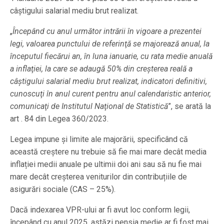
câştigului salarial mediu brut realizat.
„
Începând cu anul următor intrării în vigoare a prezentei
legi, valoarea punctului de referinţă se majorează anual, la
începutul fiecărui an, în luna ianuarie, cu rata medie anuală
a inflaţiei, la care se adaugă 50% din creşterea reală a
câştigului salarial mediu brut realizat, indicatori definitivi,
cunoscuţi în anul curent pentru anul calendaristic anterior,
comunicaţi de Institutul Naţional de Statistică
”, se arată la
art . 84 din Legea 360/2023.
Legea impune și limite ale majorării, specificând că
această creștere nu trebuie să fie mai mare decât media
inflației medii anuale pe ultimii doi ani sau să nu fie mai
mare decât creșterea veniturilor din contribuțiile de
asigurări sociale (CAS – 25%).
Dacă indexarea VPR-ului ar fi avut loc conform legii,
începând cu anul 2025, astăzi pensia medie ar fi fost mai