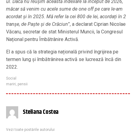
ul. Dacă nu reușim această indexare la început de 2026,
măcar să venim cu acele sume de one off pe care le-am
acordat și în 2025. Mă refer la cei 800 de lei, acordați în 2
tranșe, de Paște și de Crăciun
”, a declarat Ciprian Nicolae
Văcaru, secretar de stat Ministerul Muncii, la Congresul
Național pentru Îmbătrânire Activă.
El a spus că la strategia națională privind îngrijirea pe
termen lung și îmbătrânirea activă se lucrează încă din
2022.
Social
mariri
,
pensii
Steliana Costea
Vezi toate postările autorului