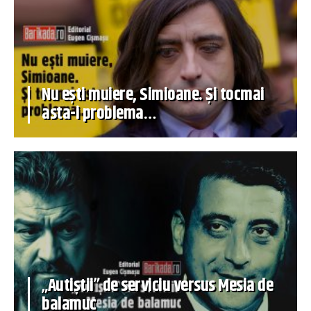
Nu ești muiere, Simioane. Și tocmai
asta-i problema…
„Autiștii” de serviciu versus Mesia de
balamuc