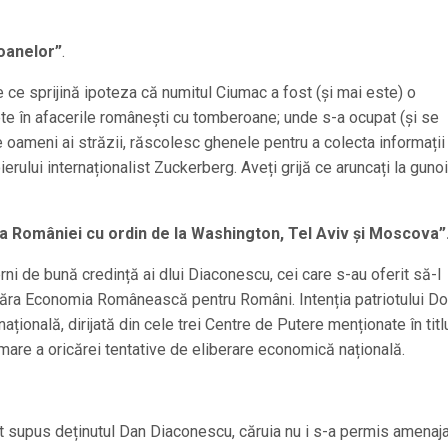
oanelor”
.
e ce sprijină ipoteza că numitul Ciumac a fost (și mai este) o
ete în afacerile românești cu tomberoane; unde s-a ocupat (și se
e oameni ai străzii, răscolesc ghenele pentru a colecta informații
rului internaționalist Zuckerberg. Aveți grijă ce aruncați la gunoi
 României cu ordin de la Washington, Tel Aviv și Moscova”
rni de bună credință ai dlui Diaconescu, cei care s-au oferit să-l
mpăra Economia Românească pentru Români. Intenția patriotului 
națională, dirijată din cele trei Centre de Putere menționate în titl
mare a oricărei tentative de eliberare economică națională.
st supus deținutul Dan Diaconescu, căruia nu i s-a permis amenaj