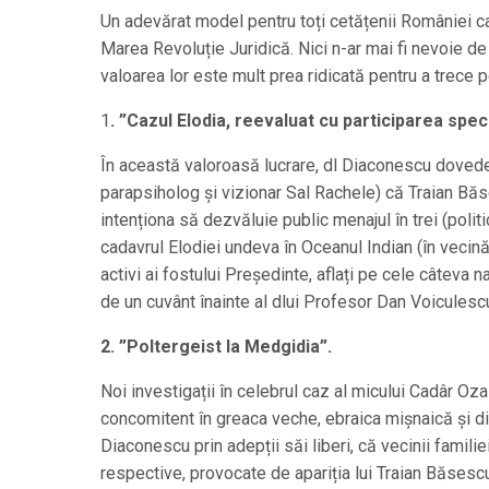
Un adevărat model pentru toți cetățenii României ca
Marea Revoluție Juridică. Nici n-ar mai fi nevoie d
valoarea lor este mult prea ridicată pentru a trece
1
. ”Cazul Elodia, reevaluat cu participarea specia
În această valoroasă lucrare, dl Diaconescu dovedeș
parapsiholog și vizionar Sal Rachele) că Traian Băse
intenționa să dezvăluie public menajul în trei (poli
cadavrul Elodiei undeva în Oceanul Indian (în vecină
activi ai fostului Președinte, aflați pe cele câteva
de un cuvânt înainte al dlui Profesor Dan Voicules
2. ”Poltergeist la Medgidia”.
Noi investigații în celebrul caz al micului Cadâr Oza
concomitent în greaca veche, ebraica mișnaică și di
Diaconescu prin adepții săi liberi, că vecinii famil
respective, provocate de apariția lui Traian Băsesc