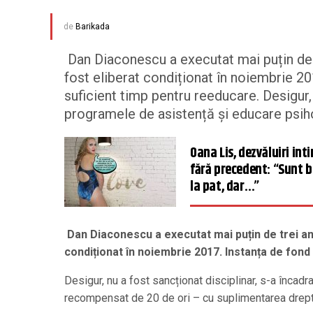
de
Barikada
Dan Diaconescu a executat mai puțin de t
fost eliberat condiționat în noiembrie 20
suficient timp pentru reeducare. Desigur, 
programele de asistență și educare psiho
Oana Lis, dezvăluiri int
fără precedent: “Sunt 
la pat, dar…”
Dan Diaconescu a executat mai puțin de trei ani
condiționat în noiembrie 2017. Instanța de fond 
Desigur, nu a fost sancționat disciplinar, s-a încadr
recompensat de 20 de ori – cu suplimentarea dreptul