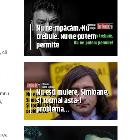
Nu ne-mpăcăm. Nu
trebuie. Nu ne putem
permite
, că
.
Nu ești muiere, Simioane.
Domnu
Și tocmai asta-i
u,
problema…
area