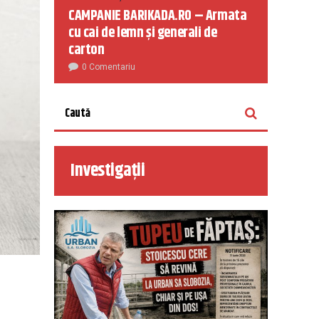
CAMPANIE BARIKADA.RO – Armata
cu cai de lemn și generali de
carton
0 Comentariu
Investigații