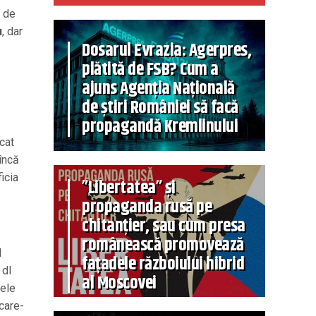
e de
u
, dar
Dosarul Evrazia: Agerpres,
plătită de FSB? Cum a
ajuns Agenția Națională
de știri României să facă
propagandă Kremlinului
cat
încă
icia
”Libertatea” și
propaganda rusă pe
chitanțier, sau cum presa
românească promovează
d
fațadele războiului hibrid
 dl
al Moscovei
nele
care-