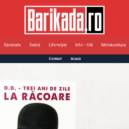
Sănătate
Satiră
Life+style
Info – Util
Motokooltura
Contact
Acasă