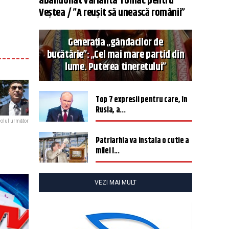
abandonat varianta Tomac pentru
Veștea / ”A reușit să unească românii”
Generația „gândacilor de
bucătărie”: „Cel mai mare partid din
lume. Puterea tineretului”
Top 7 expresii pentru care, în
Rusia, a...
colul următor
Patriarhia va instala o cutie a
milei î...
VEZI MAI MULT