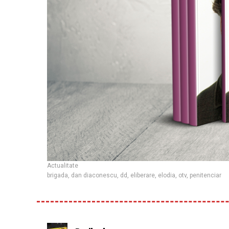
Actualitate
brigada
,
dan diaconescu
,
dd
,
eliberare
,
elodia
,
otv
,
penitenciar