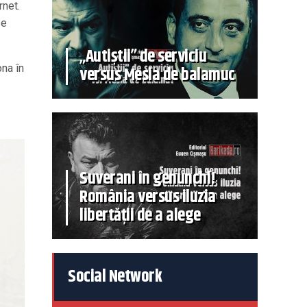
rnet.
se
„Autiștii” de serviciu
ona în
versus Mesia de balamuc
Suverani în genunchi!
România versus iluzia
libertății de a alege
Social Network