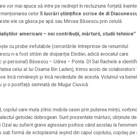
re vor mai apuca să intre pe nedrept în recluziune forțată înaint
e menționarea celor
5 lucrări științifice scrise de dl Diaconesc
 peste ele ca gâsca pe apă sau Mircea Băsescu prin celulă:
liștilor americani – noi contribuții, mărturii, studii tehnice”
.
te cu probe irefutabile (cercetările întreprinse de renumitul
scu n-a fost străin de dispariția Elodiei, adică avocatul care
tic și personal) Băsescu – Udrea – Ponta. Dl Sal Rachele a identifi
tatea celui al lui Osama Bin Laden), trimis acolo de colaboratorii 
 nave încă românești și încă nevândute de acesta. Volumul va benef
cu și o postfață semnată de Mugur Ciuvică.
l, copilul care muta zilnic mobila casei prin puterea minții, vorbin
alectul getodac dobrogean. Sunt prezentate mărturii, obținute de
iei Ozal au suferit grave agresiuni psihice când asistau la fenome
u sub formă de ectoplasmă ieșind din capul copilului, copilaș pe 