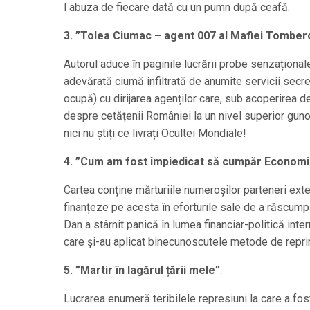
l abuza de fiecare dată cu un pumn după ceafă.
3. ”Tolea Ciumac – agent 007 al Mafiei Tomber
Autorul aduce în paginile lucrării probe senzațional
adevărată ciumă infiltrată de anumite servicii secr
ocupă) cu dirijarea agenților care, sub acoperirea d
despre cetățenii României la un nivel superior gunoie
nici nu știți ce livrați Ocultei Mondiale!
4. ”Cum am fost împiedicat să cumpăr Economia
Cartea conține mărturiile numeroșilor parteneri exte
finanțeze pe acesta în eforturile sale de a răscu
Dan a stârnit panică în lumea financiar-politică inter
care și-au aplicat binecunoscutele metode de repri
5. ”Martir în lagărul țării mele”
.
Lucrarea enumeră teribilele represiuni la care a fo