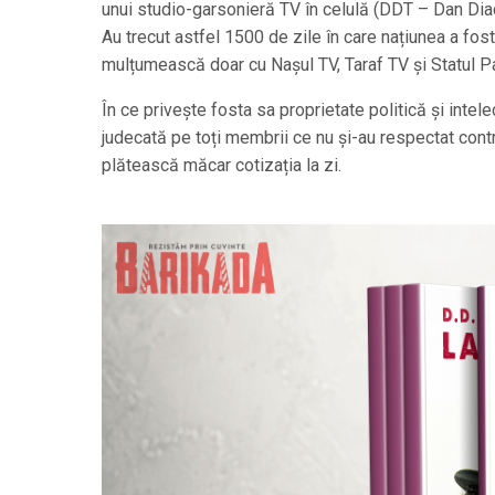
unui studio-garsonieră TV în celulă (DDT – Dan Diaco
Au trecut astfel 1500 de zile în care națiunea a fost
mulțumească doar cu Nașul TV, Taraf TV și Statul Pa
În ce privește fosta sa proprietate politică și inte
judecată pe toți membrii ce nu și-au respectat contr
plătească măcar cotizația la zi.