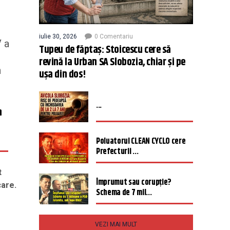
iulie 30, 2026
0 Comentariu
V a
Tupeu de făptaș: Stoicescu cere să
revină la Urban SA Slobozia, chiar și pe
n
ușa din dos!
...
n
Poluatorul CLEAN CYCLO cere
Prefecturii ...
t
Împrumut sau corupție?
care.
Schema de 7 mil...
VEZI MAI MULT