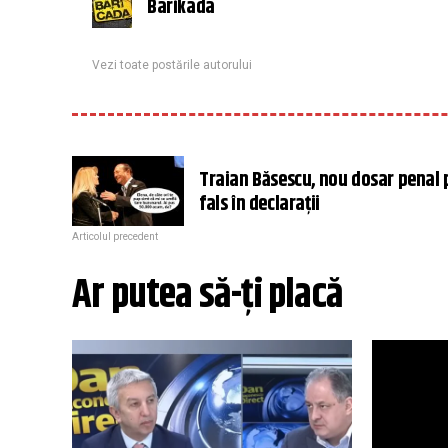
Barikada
Vezi toate postările autorului
Traian Băsescu, nou dosar penal
fals în declarații
Articolul precedent
Ar putea să-ți placă