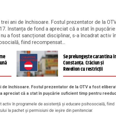
rei ani de închisoare. Fostul prezentator de la OT
17. Instanța de fond a apreciat că a stat în pușcărie
nu a fost sancționat disciplinar, s-a încadrat activ î
socială, fiind recompensat...
ime
Se prelungește carantina î
bună
Constanța. Crăciun și
Revelion cu restricții
 de închisoare. Fostul prezentator de la OTV a fost elibera
a apreciat că a stat în pușcărie suficient timp pentru reedu
at activ în programele de asistență și educare psihosocială, fiind
ui la pachet și permisiuni de ieșire din penitenciar.