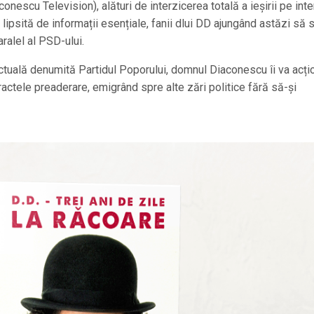
nescu Television), alături de interzicerea totală a ieșirii pe inte
 lipsită de informații esențiale, fanii dlui DD ajungând astăzi să 
ralel al PSD-ului.
lectuală denumită Partidul Poporului, domnul Diaconescu îi va acți
actele preaderare, emigrând spre alte zări politice fără să-și