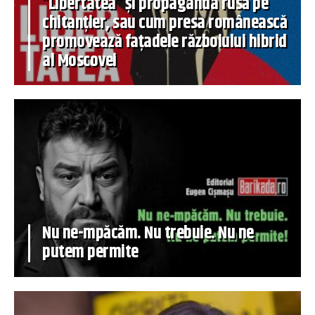
”Libertatea” și propaganda rusă pe
chitanțier, sau cum presa românească
promovează fațadele războiului hibrid
al Moscovei
Nu ne-mpăcăm. Nu trebuie. Nu ne
putem permite