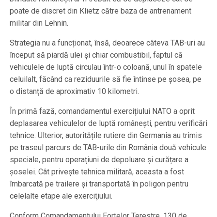
poate de discret din Klietz către baza de antrenament
militar din Lehnin.
Strategia nu a funcționat, însă, deoarece câteva TAB-uri au
început să piardă ulei și chiar combustibil, faptul că
vehiculele de luptă circulau într-o coloană, unul în spatele
celuilalt, făcând ca reziduurile să fie întinse pe șosea, pe
o distanță de aproximativ 10 kilometri.
În primă fază, comandamentul exercițiului NATO a oprit
deplasarea vehiculelor de luptă românești, pentru verificări
tehnice. Ulterior, autoritățile rutiere din Germania au trimis
pe traseul parcurs de TAB-urile din România două vehicule
speciale, pentru operațiuni de depoluare și curățare a
șoselei. Cât privește tehnica militară, aceasta a fost
îmbarcată pe trailere şi transportată în poligon pentru
celelalte etape ale exerciţiului.
Conform Comandamentului Forțelor Terestre, 130 de