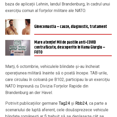
baza de aplicații Lehnin, landul Brandenburg, în cadrul unui
exercițiu comun al forțelor militare ale NATO.
Ginecomastia – cauze, diagnostic, tratament
Mare atenție! Mii de pastile anti-COVID
contrafăcute, descoperite în Vama Giurgiu –
FOTO
Marți, 6 octombrie, vehiculele blindate și-au încheiat
operațiunea militară înainte să o poată începe. TAB-urile,
care circulau în coloană pe B102, participau la un exercițiu
NATO împreună cu Divizia Forțelor Rapide din
Brandenburg an der Havel.
Potrivit publicațiilor germane
Tag24
și
Rbb24
, ca parte a
scenariului de luptă aferent, cele douăsprezece vehicule
blindate românești ar fi trebuit să se deplaseze cât se