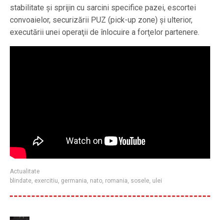
stabilitate şi sprijin cu sarcini specifice pazei, escortei
convoaielor, securizării PUZ (pick-up zone) şi ulterior,
executării unei operaţii de înlocuire a forţelor partenere.
Actualitate
blindate
,
exercitiu
,
germania
,
nato
,
romania
,
sosele
,
ulei