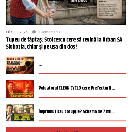
iulie 30, 2026
0 Comentariu
Tupeu de făptaș: Stoicescu cere să revină la Urban SA
Slobozia, chiar și pe ușa din dos!
...
Poluatorul CLEAN CYCLO cere Prefecturii ...
Împrumut sau corupție? Schema de 7 mil...