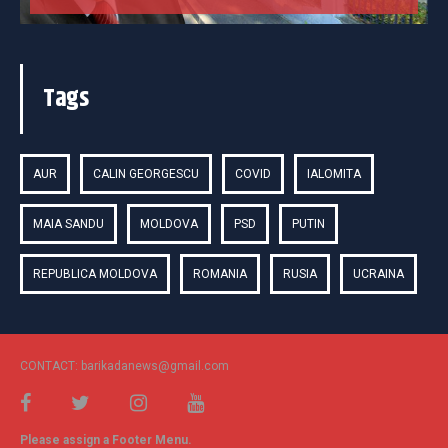
Tags
AUR
CALIN GEORGESCU
COVID
IALOMITA
MAIA SANDU
MOLDOVA
PSD
PUTIN
REPUBLICA MOLDOVA
ROMANIA
RUSIA
UCRAINA
CONTACT: barikadanews@gmail.com
Please assign a Footer Menu.