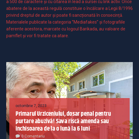
a 500 de caractere şi cu citarea în lead a sursei cu link activ. Orice
abatere de la această regulă constituie o încălcare a Legii 8/1996
privind dreptul de autor și poate fi sancționată în consecință.
Materialele publicate la categoria ”Mediafakes” și fotografiile
aferente acestora, marcate cu logoul Barikada, au valoare de
pamflet și vor fi tratate ca atare.
octombrie 7, 2023
Primarul Urziceniului, dosar penal pentru
purtare abuzivă! Sava riscă amenda sau
închisoarea de la o lună la 6 luni
0 Comentariu