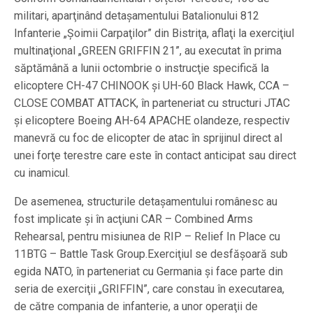
militari, aparţinând detaşamentului Batalionului 812
Infanterie „Şoimii Carpaţilor” din Bistriţa, aflaţi la exerciţiul
multinaţional „GREEN GRIFFIN 21”, au executat în prima
săptămână a lunii octombrie o instrucţie specifică la
elicoptere CH-47 CHINOOK şi UH-60 Black Hawk, CCA –
CLOSE COMBAT ATTACK, în parteneriat cu structuri JTAC
şi elicoptere Boeing AH-64 APACHE olandeze, respectiv
manevră cu foc de elicopter de atac în sprijinul direct al
unei forţe terestre care este în contact anticipat sau direct
cu inamicul.
De asemenea, structurile detaşamentului românesc au
fost implicate şi în acţiuni CAR – Combined Arms
Rehearsal, pentru misiunea de RIP – Relief In Place cu
11BTG – Battle Task Group.Exerciţiul se desfăşoară sub
egida NATO, în parteneriat cu Germania şi face parte din
seria de exerciţii „GRIFFIN”, care constau în executarea,
de către compania de infanterie, a unor operaţii de