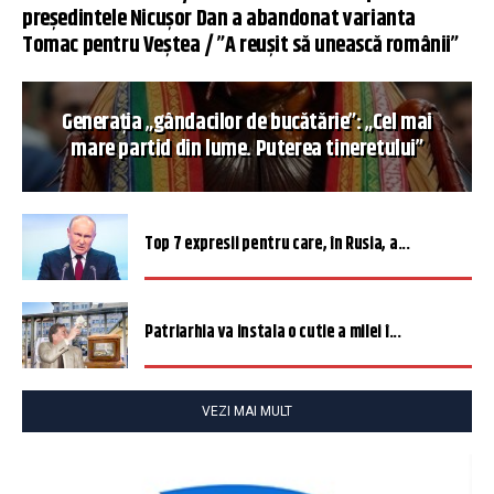
președintele Nicușor Dan a abandonat varianta
Tomac pentru Veștea / ”A reușit să unească românii”
Generația „gândacilor de bucătărie”: „Cel mai
mare partid din lume. Puterea tineretului”
Top 7 expresii pentru care, în Rusia, a...
Patriarhia va instala o cutie a milei î...
VEZI MAI MULT