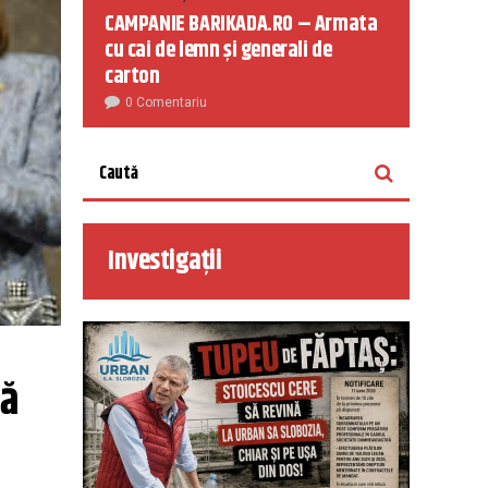
CAMPANIE BARIKADA.RO – Armata
cu cai de lemn și generali de
carton
0 Comentariu
Investigații
ă 