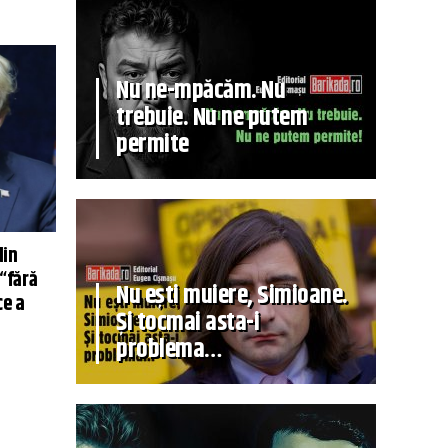
Nu ne-mpăcăm. Nu
trebuie. Nu ne putem
permite
din
 “fără
Nu ești muiere, Simioane.
ce a
Și tocmai asta-i
problema…