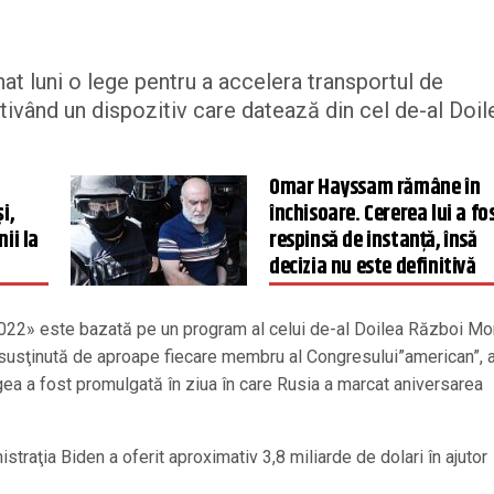
t luni o lege pentru a accelera transportul de
tivând un dispozitiv care datează din cel de-al Doil
Omar Hayssam rămâne în
i,
închisoare. Cererea lui a fo
ii la
respinsă de instanță, însă
decizia nu este definitivă
2» este bazată pe un program al celui de-al Doilea Război Mo
st susţinută de aproape fiecare membru al Congresului”american”, 
a a fost promulgată în ziua în care Rusia a marcat aniversarea
istraţia Biden a oferit aproximativ 3,8 miliarde de dolari în ajutor