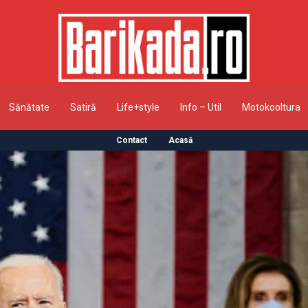
Sănătate
Satiră
Life+style
Info – Util
Motokooltura
Contact
Acasă