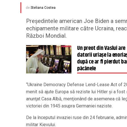
de
Steliana Costea
Preşedintele american Joe Biden a semna
echipamente militare către Ucraina, reac
Război Mondial.
Un preot din Vaslui are
datorii uriașe la enoriaș
după ce ar fi pierdut ban
păcănele
“Ukraine Democracy Defense Lend-Lease Act of 202
menit să ajute Europa să reziste lui Hitler şi a fo
anunţat Casa Albă, menţionând de asemenea că lege
victoriei din 1945 asupra Germaniei naziste.
De la începutul invaziei ruse din 24 februarie, admin
militar Kievului.