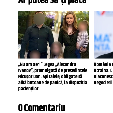
Ar putea să-ți placă
„Nu am aer!” Legea „Alexandra
România n
Ivanov”, promulgată de președintele
Ucraina. C
Nicușor Dan. Spitalele, obligate să
Diaconescu
aibă butoane de panică, la dispoziția
negocieri
pacienților
0 Comentariu