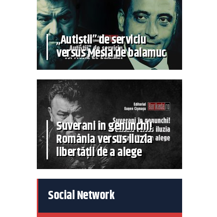
„Autiștii” de serviciu
versus Mesia de balamuc
Suverani în genunchi!
România versus iluzia
libertății de a alege
Social Network