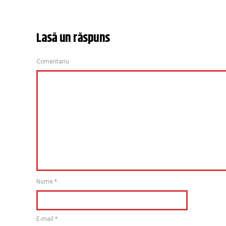
Lasă un răspuns
Comentariu
Nume
*
E-mail
*