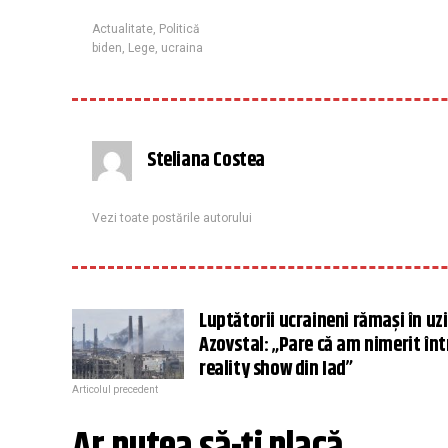
Actualitate
,
Politică
biden
,
Lege
,
ucraina
Steliana Costea
Vezi toate postările autorului
Luptătorii ucraineni rămași în uz
Azovstal: „Pare că am nimerit în
reality show din Iad”
Articolul precedent