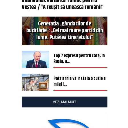
abandonat varianta Tomac pentru
Veștea / ”A reușit să unească românii”
Generația „gândacilor de
bucătărie”: „Cel mai mare partid din
lume. Puterea tineretului”
Top 7 expresii pentru care, în
Rusia, a...
Patriarhia va instala o cutie a
milei î...
VEZI MAI MULT