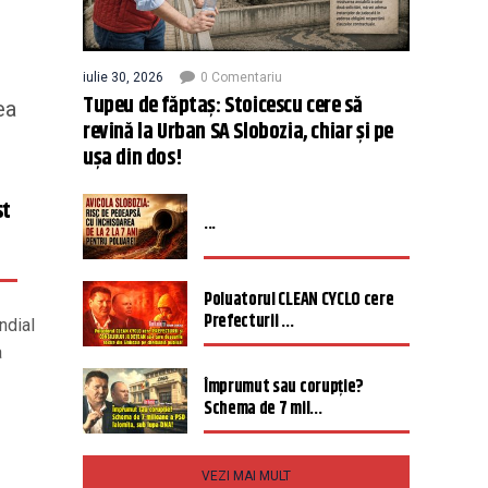
iulie 30, 2026
0 Comentariu
Tupeu de făptaș: Stoicescu cere să
ea
revină la Urban SA Slobozia, chiar și pe
ușa din dos!
st
...
Poluatorul CLEAN CYCLO cere
Prefecturii ...
ndial
a
Împrumut sau corupție?
Schema de 7 mil...
VEZI MAI MULT