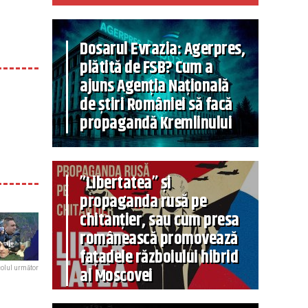
Dosarul Evrazia: Agerpres,
plătită de FSB? Cum a
ajuns Agenția Națională
de știri României să facă
propagandă Kremlinului
”Libertatea” și
propaganda rusă pe
chitanțier, sau cum presa
românească promovează
fațadele războiului hibrid
al Moscovei
colul următor