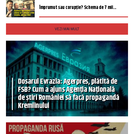
Împrumut sau corupție? Schema de 7 mil...
VEZI MAI MULT
Dosarul Evrazia: Agerpres, plătită de
FSB? Cum a ajuns Agenția Națională
de știri României să facă propagandă
Kremlinului