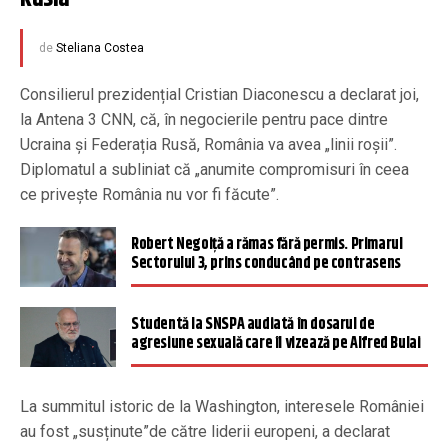
de
Steliana Costea
Consilierul prezidențial Cristian Diaconescu a declarat joi,
la Antena 3 CNN, că, în negocierile pentru pace dintre
Ucraina și Federația Rusă, România va avea „linii roșii”.
Diplomatul a subliniat că „anumite compromisuri în ceea
ce privește România nu vor fi făcute”.
Robert Negoiță a rămas fără permis. Primarul
Sectorului 3, prins conducând pe contrasens
Studentă la SNSPA audiată în dosarul de
agresiune sexuală care îl vizează pe Alfred Bulai
La summitul istoric de la Washington, interesele României
au fost „susținute”de către liderii europeni, a declarat