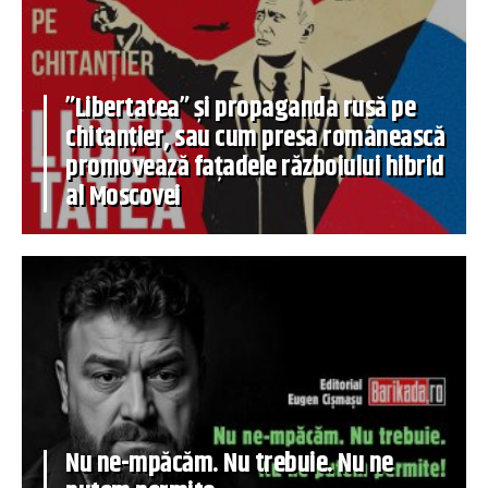
”Libertatea” și propaganda rusă pe
chitanțier, sau cum presa românească
promovează fațadele războiului hibrid
al Moscovei
Nu ne-mpăcăm. Nu trebuie. Nu ne