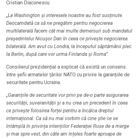
Cristian Diaconescu:
„La Washington și interesele noastre au fost susținute.
Deocamdată ca să ne pregătim pentru negocierea
multilaterală facem cât mai multe demersuri sub mandatul
președintelui Nicușor Dan în ceea ce privește negocierea
bilaterală.
Am avut cu Londra, la începutul săptămânii plec
la Berlin, după care vor urma Finlanda și Roma”.
Consilierul prezidențial a explicat că există un consens
între șefii armatelor țărilor NATO cu privire la garanțiile de
securitate pentru Ucraina.
„Garanțiile de securitate vor privi pe de-o parte asigurarea
securității, suveranității și a nu crea un precedent în ceea
ce privește folosirea forței pentru a încălca dreptul
internațional. Ca să nu mai vorbim că cine știe ce se
întâmplă în privința intențiilor Federației Ruse de a merge
și mai spre vest, din câte am înțeles foarte aproape de