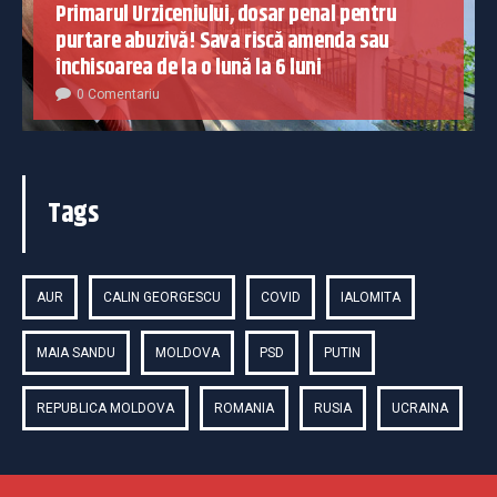
Primarul Urziceniului, dosar penal pentru
purtare abuzivă! Sava riscă amenda sau
închisoarea de la o lună la 6 luni
0 Comentariu
Tags
AUR
CALIN GEORGESCU
COVID
IALOMITA
MAIA SANDU
MOLDOVA
PSD
PUTIN
REPUBLICA MOLDOVA
ROMANIA
RUSIA
UCRAINA