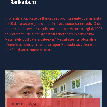
Barikada.ro
Informaţiile publicate de Barikada.ro pot fi preluate doar în limita
a 500 de caractere şi cu citarea în lead a sursei cu link activ. Orice
abatere de la această regulă constituie o încălcare a Legii 8/1996
privind dreptul de autor și poate fi sancționată în consecință.
Materialele publicate la categoria ”Mediafakes” și fotografiile
aferente acestora, marcate cu logoul Barikada, au valoare de
pamflet și vor fi tratate ca atare.
octombrie 7, 2023