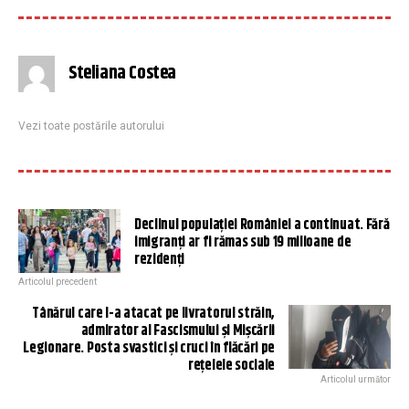
Steliana Costea
Vezi toate postările autorului
Declinul populației României a continuat. Fără
imigranți ar fi rămas sub 19 milioane de
rezidenți
Articolul precedent
Tânărul care l-a atacat pe livratorul străin,
admirator al Fascismului și Mișcării
Legionare. Posta svastici și cruci în flăcări pe
rețelele sociale
Articolul următor