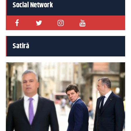
Social Network
Satiră