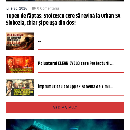
iulie 30, 2026
0 Comentariu
Tupeu de făptaș: Stoicescu cere să revină la Urban SA
Slobozia, chiar și pe ușa din dos!
...
Poluatorul CLEAN CYCLO cere Prefecturii ...
Împrumut sau corupție? Schema de 7 mil...
VEZI MAI MULT