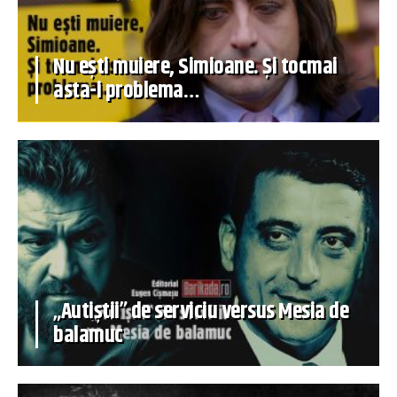
Nu ești muiere, Simioane. Și tocmai
asta-i problema…
„Autiștii” de serviciu versus Mesia de
balamuc