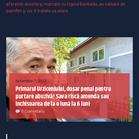
aferente acestora, marcate cu logoul Barikada, au valoare de
pamflet și vor fi tratate ca atare.
octombrie 7, 2023
Primarul Urziceniului, dosar penal pentru
purtare abuzivă! Sava riscă amenda sau
închisoarea de la o lună la 6 luni
0 Comentariu