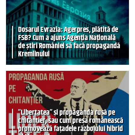
Dosarul Evrazia: Agerpres, plătită de
FSB? Cum a ajuns Agenția Națională
de știri României să facă propagandă
Kremlinului
”Libertatea” și propaganda rusă pe
chitanțier, sau cum presa românească
promovează fațadele războiului hibrid