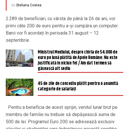
de
Steliana Costea
2.289 de beneficiari, cu vârsta de până la 26 de ani, vor
primi câte 200 de euro pentru a-și cumpăra un computer.
Banii vor fi acordați în perioada 31 august – 12
septembrie.
Ministrul Mediului, despre chiria de 54.000 de
euro pe lună plătită de Apele Române: Nu este
justificată în niciun fel / Am dat termen să
găsească alt sediu
45 de zile de concediu plătit pentru o anumită
categorie de salariați
Pentru a beneficia de acest sprijin, venitul lunar brut pe
membru de familie nu trebuie să depășească suma de
500 de lei. Programul Euro 200 se adresează exclusiv
elevilor și studenților care îndeplinesc această condiție.