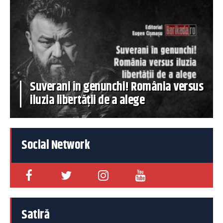
Suverani în genunchi! România versus
iluzia libertății de a alege
Social Network
Satiră