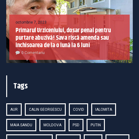
octombrie 7, 2023
Primarul Urziceniului, dosar penal pentru
purtare abuzivă! Sava riscă amenda sau
închisoarea de la o lună la 6 luni
0 Comentariu
Tags
AUR
CALIN GEORGESCU
COVID
IALOMITA
MAIA SANDU
MOLDOVA
PSD
PUTIN