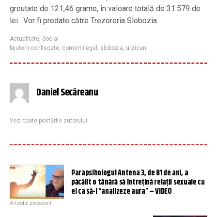
greutate de 121,46 grame, în valoare totală de 31.579 de
lei. Vor fi predate către Trezoreria Slobozia.
Actualitate
,
Social
bijuterii confiscate
,
comert ilegal
,
slobozia
,
urziceni
Daniel Secăreanu
Vezi toate postările autorului
Parapsihologul Antena 3, de 81 de ani, a
păcălit o tânără să întrețină relații sexuale cu
el ca să-i “analizeze aura” – VIDEO
Articolul precedent