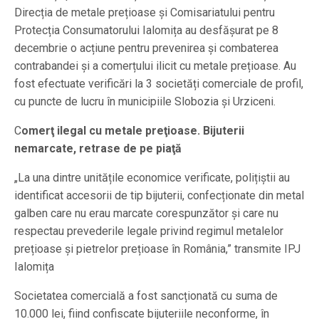
Direcția de metale prețioase și Comisariatului pentru
Protecția Consumatorului Ialomița au desfășurat pe 8
decembrie o acțiune pentru prevenirea și combaterea
contrabandei și a comerțului ilicit cu metale prețioase. Au
fost efectuate verificări la 3 societăți comerciale de profil,
cu puncte de lucru în municipiile Slobozia și Urziceni.
C
omerţ ilegal cu metale preţioase. Bijuterii
nemarcate, retrase de pe piaţă
„La una dintre unitățile economice verificate, polițiștii au
identificat accesorii de tip bijuterii, confecționate din metal
galben care nu erau marcate corespunzător și care nu
respectau prevederile legale privind regimul metalelor
prețioase și pietrelor prețioase în România,” transmite IPJ
Ialomița
Societatea comercială a fost sancționată cu suma de
10.000 lei, fiind confiscate bijuteriile neconforme, în