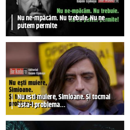
Nu ne-mpăcăm. Nu trebuie. Nu ne
putem permite
Nu ești muiere, Simioane. Și tocmai
asta-i problema…