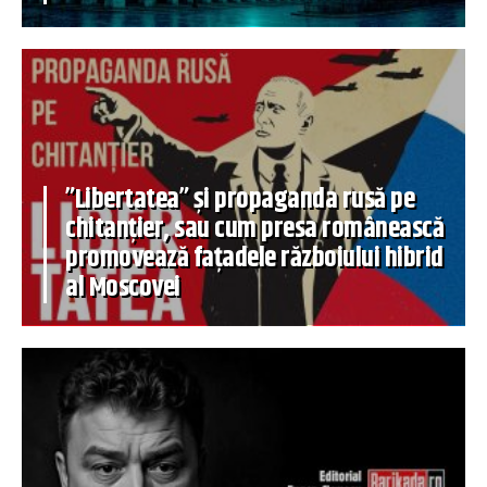
”Libertatea” și propaganda rusă pe
chitanțier, sau cum presa românească
promovează fațadele războiului hibrid
al Moscovei