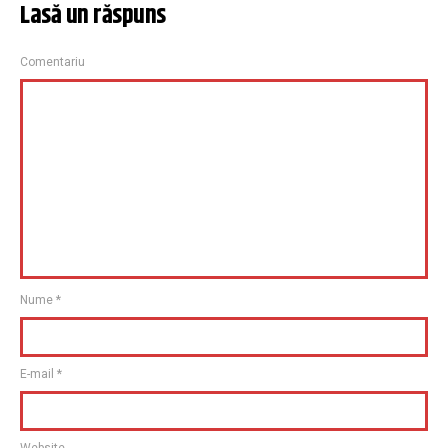
Lasă un răspuns
Comentariu
Nume
*
E-mail
*