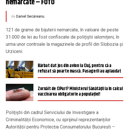
nemarcate – FOTO
de
Daniel Secăreanu
121 de grame de bijuterii nemarcate, în valoare de peste
31.000 de lei au fost confiscate de polițiștii ialomițeni, în
urma unor controale la magazinele de profil din Slobozia și
Urziceni.
Bărbat dat jos din avion la Cluj, pentru că a
refuzat să poarte mască. Pasagerii au aplaudat
Zornăit de CIPuri? Ministerul Sănătății ia în calcul
vaccinarea obligatorie a populației!
Polițiștii din cadrul Serviciului de Investigare a
Criminalității Economice, cu sprijinul reprezentanților
Autorității pentru Protecția Consumatorului București –