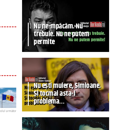
Nu ne-mpăcăm. Nu
trebuie. Nu ne putem
permite
Nu ești muiere, Simioane.
Și tocmai asta-i
problema…
colul următor