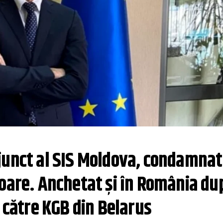
junct al SIS Moldova, condamnat 
oare. Anchetat și în România dup
i către KGB din Belarus