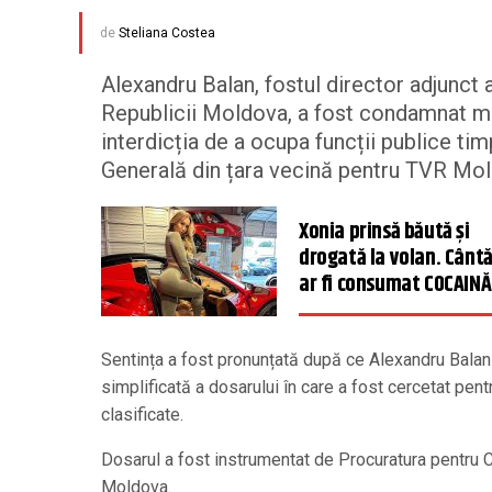
de
Steliana Costea
Alexandru Balan, fostul director adjunct a
Republicii Moldova, a fost condamnat mie
interdicția de a ocupa funcții publice tim
Generală din țara vecină pentru TVR Mo
Xonia prinsă băută și
drogată la volan. Cânt
ar fi consumat COCAINĂ
Sentința a fost pronunțată după ce Alexandru Balan 
simplificată a dosarului în care a fost cercetat pent
clasificate.
Dosarul a fost instrumentat de Procuratura pentru 
Moldova.