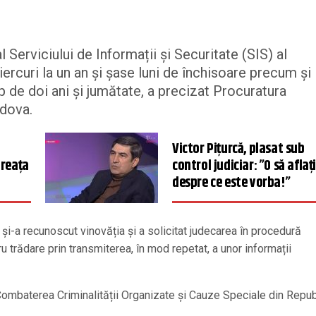
l Serviciului de Informații și Securitate (SIS) al
rcuri la un an și șase luni de închisoare precum și 
p de doi ani și jumătate, a precizat Procuratura
ldova.
Victor Pițurcă, plasat sub
ăreața
control judiciar: ”O să aflaț
despre ce este vorba!”
și-a recunoscut vinovăția și a solicitat judecarea în procedură
ru trădare prin transmiterea, în mod repetat, a unor informații
Combaterea Criminalității Organizate și Cauze Speciale din Repub