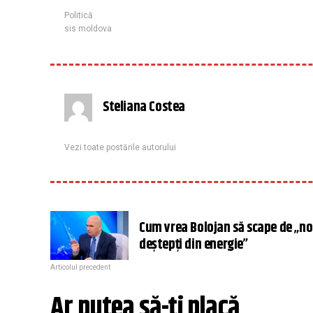
Politică
sis moldova
Steliana Costea
Vezi toate postările autorului
Cum vrea Bolojan să scape de „noi
deştepţi din energie”
Articolul precedent
Ar putea să-ți placă