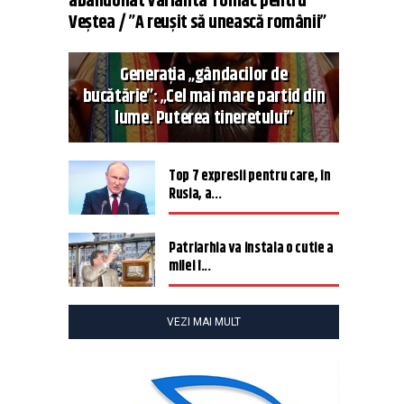
abandonat varianta Tomac pentru
Veștea / ”A reușit să unească românii”
Generația „gândacilor de
bucătărie”: „Cel mai mare partid din
lume. Puterea tineretului”
Top 7 expresii pentru care, în
Rusia, a...
Patriarhia va instala o cutie a
milei î...
VEZI MAI MULT