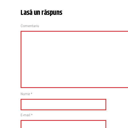
Lasă un răspuns
Comentariu
Nume
*
E-mail
*