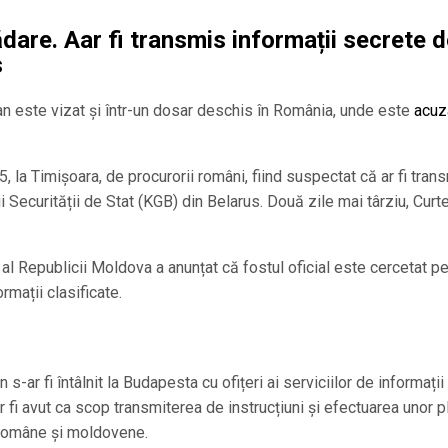
dare. Aar fi transmis informații secrete 
s
 este vizat și într-un dosar deschis în România, unde este
acuz
 la Timișoara, de procurorii români, fiind suspectat că ar fi tran
ui Securității de Stat (KGB) din Belarus. Două zile mai târziu, Curt
te al Republicii Moldova a anunțat că fostul oficial este cercetat p
rmații clasificate.
s-ar fi întâlnit la Budapesta cu ofițeri ai serviciilor de informații
 fi avut ca scop transmiterea de instrucțiuni și efectuarea unor pl
e române și moldovene.