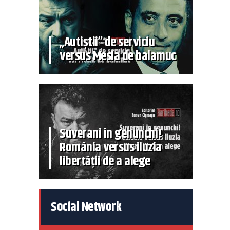
„Autiștii” de serviciu
versus Mesia de balamuc
Suverani în genunchi!
România versus iluzia
libertății de a alege
Social Network