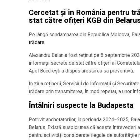
Cercetat și în România pentru tră
stat către ofițeri KGB din Belaru
Pe lângă condamnarea din Republica Moldova, Balan
trădare
.
Alexandru Balan a fost reținut pe 8 septembrie 2025,
informații secrete de stat către ofițeri ai Comitetul
Apel București a dispus arestarea sa preventivă.
În ziua reținerii, Serviciul de Informații și Securita
trădare prin transmiterea, în mod repetat, a unor info
Întâlniri suspecte la Budapesta
Potrivit anchetatorilor, în perioada 2024–2025, Balan 
Belarus. Există suspiciunea că aceste întrevederi ar
pentru activități considerate ilegale de autoritățil