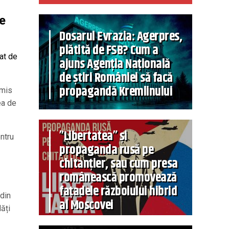
de
Dosarul Evrazia: Agerpres,
plătită de FSB? Cum a
at de
ajuns Agenția Națională
de știri României să facă
propagandă Kremlinului
smis
ea de
”Libertatea” și
entru
propaganda rusă pe
chitanțier, sau cum presa
românească promovează
fațadele războiului hibrid
 din
al Moscovei
ăți