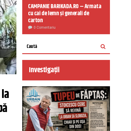
CAMPANIE BARIKADA.RO – Armata
cu cai de lemn și generali de
carton
0 Comentariu
Investigații
la 
ă 