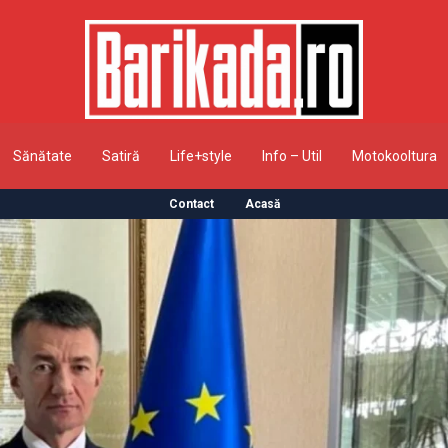
Sănătate
Satiră
Life+style
Info – Util
Motokooltura
Contact
Acasă