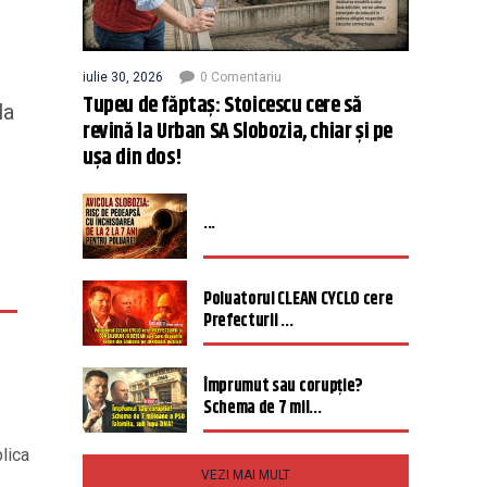
iulie 30, 2026
0 Comentariu
Tupeu de făptaș: Stoicescu cere să
la
revină la Urban SA Slobozia, chiar și pe
ușa din dos!
...
i
Poluatorul CLEAN CYCLO cere
Prefecturii ...
Împrumut sau corupție?
Schema de 7 mil...
lica
VEZI MAI MULT