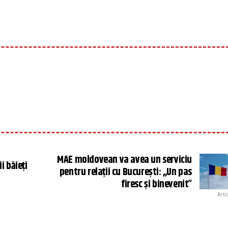
MAE moldovean va avea un serviciu
i băieţi
pentru relații cu București: ,,Un pas
firesc și binevenit”
Arti