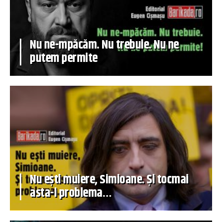
Nu ne-mpăcăm. Nu trebuie. Nu ne
putem permite
Nu ești muiere, Simioane. Și tocmai
asta-i problema…