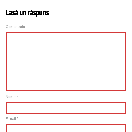
Lasă un răspuns
Comentariu
Nume
*
E-mail
*