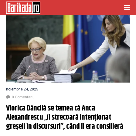
noiembrie 24, 2025
0 Comentariu
Viorica Dăncilă se temea că Anca 
Alexandrescu „îi strecoară intenţionat 
greşeli în discursuri”, când îi era consilieră