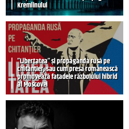
Kremlinului
”Libertatea” și propaganda rusă pe
chitanțier, sau cum presa românească
promovează fațadele războiului hibrid
al Moscovei