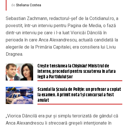
de
Steliana Costea
Sebastian Zachmann, redactorul-șef de la Cotidianul.ro, a
povestit, într-un interviu pentru Pagina de Media, o fază
dintr-un interviu pe care i l-a luat Vioricăi Dăncilă în
perioada în care Anca Alexandrescu, actuală candidată la
alegerile de la Primăria Capitalei, era consiliera lui Liviu
Dragnea.
Crește tensiunea la Chișinău! Ministrul de
Interne, proceduri pentru scoaterea în afara
legii a Partidului Șor
Scandal la Școala de Poliție: un profesor a copiat
la examen. A primit nota 1 și concursul a fost
anulat
„Viorica Dăncilă era pur şi simplu terorizată de gândul că
Anca Alexandrescu îi strecoară greşeli intenţionate în