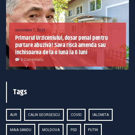
octombrie 7, 2023
Primarul Urziceniului, dosar penal pentru
purtare abuzivă! Sava riscă amenda sau
închisoarea de la o lună la 6 luni
0 Comentariu
Tags
AUR
CALIN GEORGESCU
COVID
IALOMITA
MAIA SANDU
MOLDOVA
PSD
PUTIN