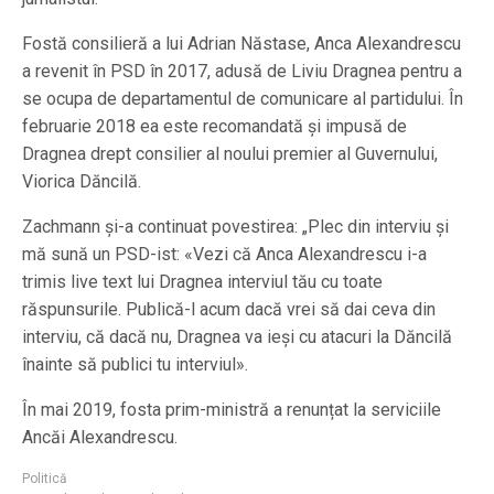
Fostă consilieră a lui Adrian Năstase, Anca Alexandrescu
a revenit în PSD în 2017, adusă de Liviu Dragnea pentru a
se ocupa de departamentul de comunicare al partidului. În
februarie 2018 ea este recomandată și impusă de
Dragnea drept consilier al noului premier al Guvernului,
Viorica Dăncilă.
Zachmann și-a continuat povestirea: „Plec din interviu şi
mă sună un PSD-ist: «Vezi că Anca Alexandrescu i-a
trimis live text lui Dragnea interviul tău cu toate
răspunsurile. Publică-l acum dacă vrei să dai ceva din
interviu, că dacă nu, Dragnea va ieşi cu atacuri la Dăncilă
înainte să publici tu interviul».
În mai 2019, fosta prim-ministră a renunțat la serviciile
Ancăi Alexandrescu.
Politică