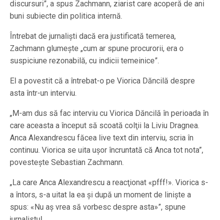
discursuri”, a spus Zachmann, ziarist care acoperă de ani
buni subiecte din politica internă.
Întrebat de jurnaliști dacă era justificată temerea,
Zachmann glumește „cum ar spune procurorii, era o
suspiciune rezonabilă, cu indicii temeinice”.
El a povestit că a întrebat-o pe Viorica Dăncilă despre
asta într-un interviu.
„M-am dus să fac interviu cu Viorica Dăncilă în perioada în
care aceasta a început să scoată colţii la Liviu Dragnea.
Anca Alexandrescu făcea live text din interviu, scria în
continuu. Viorica se uita uşor încruntată că Anca tot nota”,
povestește Sebastian Zachmann.
„La care Anca Alexandrescu a reacţionat «pfff!». Viorica s-
a întors, s-a uitat la ea şi după un moment de linişte a
spus: «Nu aş vrea să vorbesc despre asta»”, spune
jurnalistul.