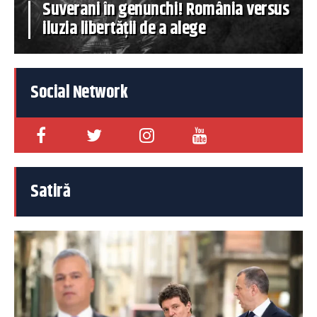
Suverani în genunchi! România versus
iluzia libertății de a alege
Social Network
Satiră