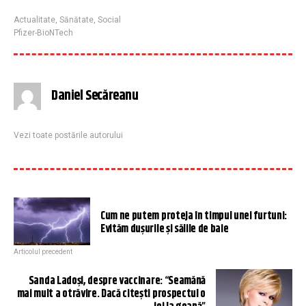
Actualitate
,
Sănătate
,
Social
Pfizer-BioNTech
Daniel Secăreanu
Vezi toate postările autorului
Cum ne putem proteja în timpul unei furtuni:
Evităm dușurile și sălile de baie
Articolul precedent
Sanda Ladoşi, despre vaccinare: “Seamănă
mai mult a otrăvire. Dacă citeşti prospectul o