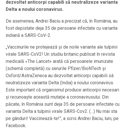
dezvoltat anticorpi capabili să neutralizeze varianta
Delta a noului coronavirus.
De asemenea, Andrei Baciu a precizat că, în România, au
fost depistate deja 35 de persoane infectate cu varianta
indiană a SARS-CoV-2.
„Vaccinurile ne protejează şi de noile variante ale tulpinii
virale SARS-CoV2! Un studiu britanic publicat în revista
medicală «The Lancet» arată că persoanele imunizate
(schemă completă) cu serurile Pfizer/BioNTech şi
Oxford/AstraZeneca au dezvoltat anticorpi capabili să
neutralizeze varianta Delta (India) a noului coronavirus.
Este important că organismul produce anticorpii necesari
şi recunoaşte această mutaţie a coronavirusului. Din
păcate, în România sunt deja 35 de persoane infectate cu
varianta Delta a tulpinii virale SARS-Cov2. (…) Nu mai sta
pe gânduri! Vaccinează-te!”, a scris Andrei Baciu, luni, pe
Facebook.