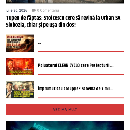
iulie 30, 2026
0 Comentariu
Tupeu de făptaș: Stoicescu cere să revină la Urban SA
Slobozia, chiar și pe ușa din dos!
...
Poluatorul CLEAN CYCLO cere Prefecturii ...
Împrumut sau corupție? Schema de 7 mil...
VEZI MAI MULT