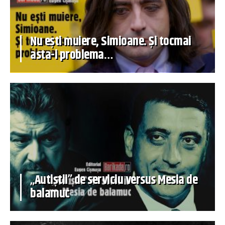
Nu ești muiere, Simioane. Și tocmai
asta-i problema…
„Autiștii” de serviciu versus Mesia de
balamuc