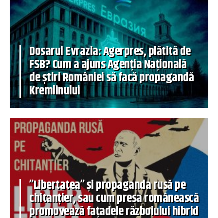
Dosarul Evrazia: Agerpres, plătită de
FSB? Cum a ajuns Agenția Națională
de știri României să facă propagandă
Kremlinului
”Libertatea” și propaganda rusă pe
chitanțier, sau cum presa românească
promovează fațadele războiului hibrid