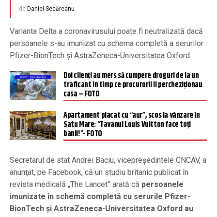
de
Daniel Secăreanu
Varianta Delta a coronavirusului poate fi neutralizată dacă
persoanele s-au imunizat cu schema completă a serurilor
Pfizer-BionTech şi AstraZeneca-Universitatea Oxford.
Doi clienți au mers să cumpere droguri de la un
traficant în timp ce procurorii îi percheziționau
casa – FOTO
Apartament placat cu “aur”, scos la vânzare în
Satu Mare: “Tavanul Louis Vuitton face toți
banii!”- FOTO
Secretarul de stat Andrei Baciu, vicepreşedintele CNCAV, a
anunţat, pe Facebook, că un studiu britanic publicat în
revista medicală „The Lancet” arată că
persoanele
imunizate în schemă completă cu serurile Pfizer-
BionTech şi AstraZeneca-Universitatea Oxford au