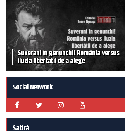
Suverani în genunchi! România versus
iluzia libertății de a alege
Social Network
Satiră