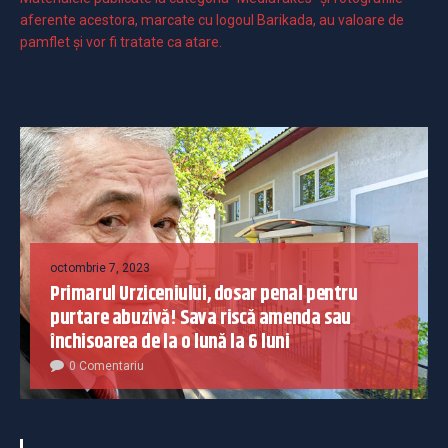
aferente acestora, marcate cu logoul Barikada, au valoare de
pamflet și vor fi tratate ca atare.
octombrie 7, 2023
Primarul Urziceniului, dosar penal pentru
purtare abuzivă! Sava riscă amenda sau
închisoarea de la o lună la 6 luni
0 Comentariu