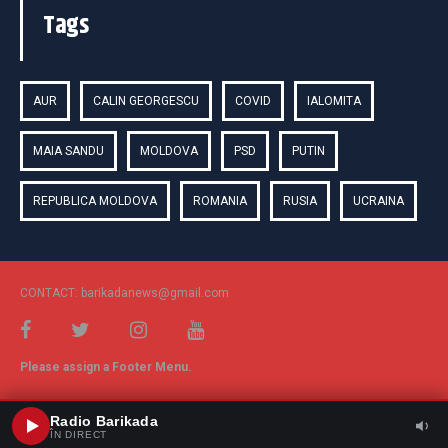
Tags
AUR
CALIN GEORGESCU
COVID
IALOMITA
MAIA SANDU
MOLDOVA
PSD
PUTIN
REPUBLICA MOLDOVA
ROMANIA
RUSIA
UCRAINA
CONTACT: barikadanews@gmail.com
Please assign a Footer Menu.
Radio Barikada
ÎN DIRECT