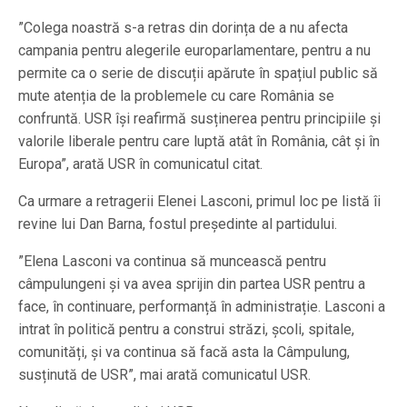
”Colega noastră s-a retras din dorința de a nu afecta
campania pentru alegerile europarlamentare, pentru a nu
permite ca o serie de discuții apărute în spațiul public să
mute atenția de la problemele cu care România se
confruntă. USR își reafirmă susținerea pentru principiile și
valorile liberale pentru care luptă atât în România, cât și în
Europa”, arată USR în comunicatul citat.
Ca urmare a retragerii Elenei Lasconi, primul loc pe listă îi
revine lui Dan Barna, fostul președinte al partidului.
”Elena Lasconi va continua să muncească pentru
câmpulungeni și va avea sprijin din partea USR pentru a
face, în continuare, performanță în administrație. Lasconi a
intrat în politică pentru a construi străzi, școli, spitale,
comunități, și va continua să facă asta la Câmpulung,
susținută de USR”, mai arată comunicatul USR.