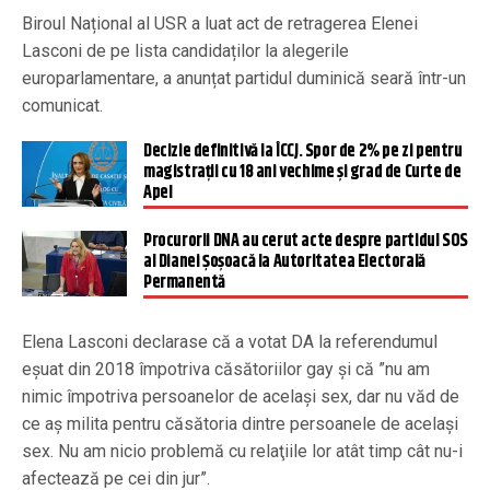
Biroul Național al USR a luat act de retragerea Elenei
Lasconi de pe lista candidaților la alegerile
europarlamentare, a anunțat partidul duminică seară într-un
comunicat.
Decizie definitivă la ÎCCJ. Spor de 2% pe zi pentru
magistrații cu 18 ani vechime și grad de Curte de
Apel
Procurorii DNA au cerut acte despre partidul SOS
al Dianei Șoșoacă la Autoritatea Electorală
Permanentă
Elena Lasconi declarase că a votat DA la referendumul
eșuat din 2018 împotriva căsătoriilor gay și că ”nu am
nimic împotriva persoanelor de acelaşi sex, dar nu văd de
ce aş milita pentru căsătoria dintre persoanele de acelaşi
sex. Nu am nicio problemă cu relaţiile lor atât timp cât nu-i
afectează pe cei din jur”.