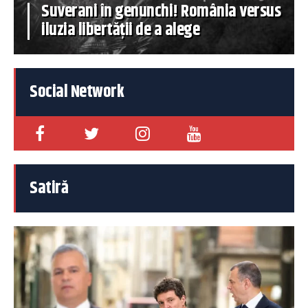
Suverani în genunchi! România versus
iluzia libertății de a alege
Social Network
Satiră