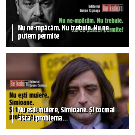
Nu ne-mpăcăm. Nu trebuie. Nu ne
putem permite
Nu ești muiere, Simioane. Și tocmai
asta-i problema…