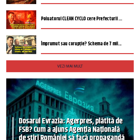
Poluatorul CLEAN CYCLO cere Prefecturii ...
Împrumut sau corupție? Schema de 7 mil...
VEZI MAI MULT
Dosarul Evrazia: Agerpres, plătită de
FSB? Cum a ajuns Agenția Națională
de știri României să facă propagandă