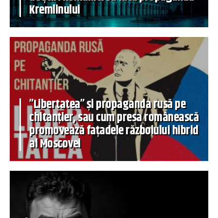
Kremlinului
”Libertatea” și propaganda rusă pe
chitanțier, sau cum presa românească
promovează fațadele războiului hibrid
al Moscovei