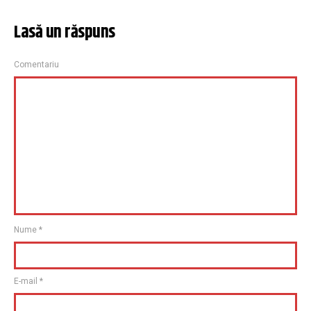
Lasă un răspuns
Comentariu
Nume
*
E-mail
*