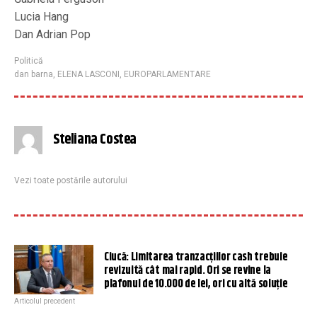
Lucia Hang
Dan Adrian Pop
Politică
dan barna
,
ELENA LASCONI
,
EUROPARLAMENTARE
Steliana Costea
Vezi toate postările autorului
Ciucă: Limitarea tranzacțiilor cash trebuie
revizuită cât mai rapid. Ori se revine la
plafonul de 10.000 de lei, ori cu altă soluție
Articolul precedent