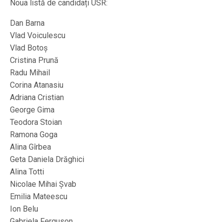
Noua listă de candidați USR:
Dan Barna
Vlad Voiculescu
Vlad Botoş
Cristina Prună
Radu Mihail
Corina Atanasiu
Adriana Cristian
George Gima
Teodora Stoian
Ramona Goga
Alina Gîrbea
Geta Daniela Drăghici
Alina Totti
Nicolae Mihai Şvab
Emilia Mateescu
Ion Belu
Gabriela Ferguson