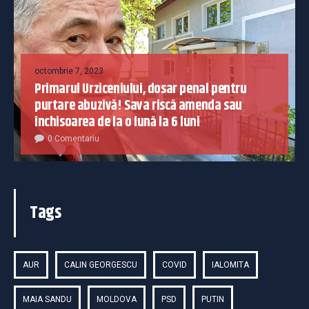
octombrie 7, 2023
Primarul Urziceniului, dosar penal pentru
purtare abuzivă! Sava riscă amenda sau
închisoarea de la o lună la 6 luni
0 Comentariu
Tags
AUR
CALIN GEORGESCU
COVID
IALOMITA
MAIA SANDU
MOLDOVA
PSD
PUTIN