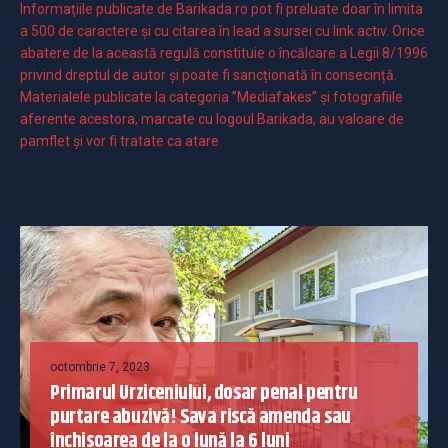
Informaţiile publicate de Barikada.ro pot fi preluate doar în limita
a 500 de caractere şi cu citarea în lead a sursei cu link activ. Orice
abatere de la această regulă constituie o încălcare a Legii 8/1996
privind dreptul de autor și poate fi sancționată în consecință.
Materialele publicate la categoria ”Mediafakes” și fotografiile
aferente acestora, marcate cu logoul Barikada, au valoare de
pamflet și vor fi tratate ca atare.
octombrie 7, 2023
Primarul Urziceniului, dosar penal pentru
purtare abuzivă! Sava riscă amenda sau
închisoarea de la o lună la 6 luni