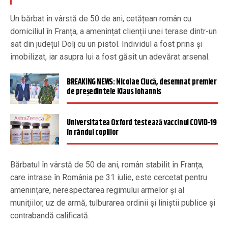
Un bărbat în vârstă de 50 de ani, cetățean român cu
domiciliul în Franța, a amenințat clienții unei terase dintr-un
sat din județul Dolj cu un pistol. Individul a fost prins și
imobilizat, iar asupra lui a fost găsit un adevărat arsenal.
BREAKING NEWS: Nicolae Ciucă, desemnat premier
de președintele Klaus Iohannis
Universitatea Oxford testează vaccinul COVID-19
în rândul copiilor
Bărbatul în vârstă de 50 de ani, român stabilit în Franța,
care intrase în România pe 31 iulie, este cercetat pentru
ameninţare, nerespectarea regimului armelor şi al
muniţiilor, uz de armă, tulburarea ordinii şi liniştii publice şi
contrabandă calificată.