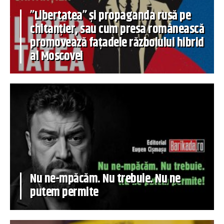
”Libertatea” și propaganda rusă pe
chitanțier, sau cum presa românească
promovează fațadele războiului hibrid
al Moscovei
Nu ne-mpăcăm. Nu trebuie. Nu ne
putem permite