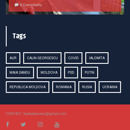
0 Comentariu
Tags
AUR
CALIN GEORGESCU
COVID
IALOMITA
MAIA SANDU
MOLDOVA
PSD
PUTIN
REPUBLICA MOLDOVA
ROMANIA
RUSIA
UCRAINA
CONTACT: barikadanews@gmail.com