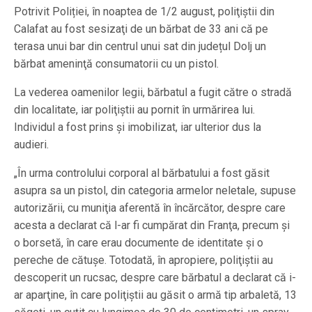
Potrivit Poliției, în noaptea de 1/2 august, poliţiştii din
Calafat au fost sesizaţi de un bărbat de 33 ani că pe
terasa unui bar din centrul unui sat din județul Dolj un
bărbat ameninţă consumatorii cu un pistol.
La vederea oamenilor legii, bărbatul a fugit către o stradă
din localitate, iar poliţiştii au pornit în urmărirea lui.
Individul a fost prins şi imobilizat, iar ulterior dus la
audieri.
„În urma controlului corporal al bărbatului a fost găsit
asupra sa un pistol, din categoria armelor neletale, supuse
autorizării, cu muniţia aferentă în încărcător, despre care
acesta a declarat că l-ar fi cumpărat din Franţa, precum şi
o borsetă, în care erau documente de identitate şi o
pereche de cătuşe. Totodată, în apropiere, poliţiştii au
descoperit un rucsac, despre care bărbatul a declarat că i-
ar aparţine, în care poliţiştii au găsit o armă tip arbaletă, 13