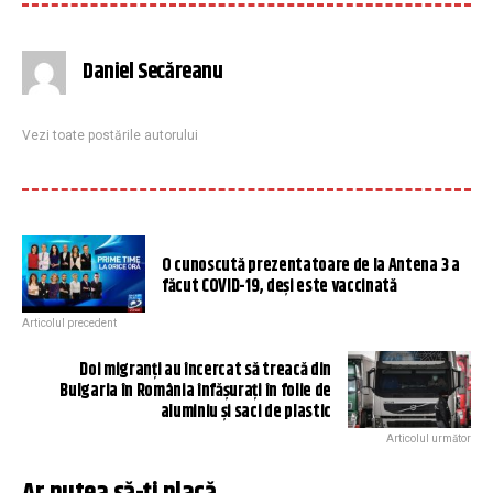
Daniel Secăreanu
Vezi toate postările autorului
O cunoscută prezentatoare de la Antena 3 a
făcut COVID-19, deși este vaccinată
Articolul precedent
Doi migranți au încercat să treacă din
Bulgaria în România înfășurați în folie de
aluminiu și saci de plastic
Articolul următor