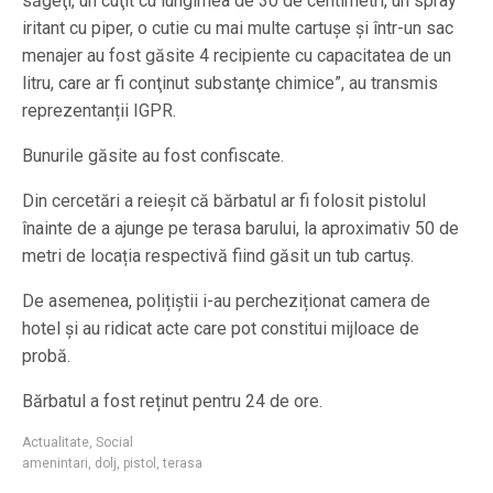
săgeţi, un cuţit cu lungimea de 30 de centimetri, un spray
iritant cu piper, o cutie cu mai multe cartuşe și într-un sac
menajer au fost găsite 4 recipiente cu capacitatea de un
litru, care ar fi conţinut substanţe chimice”, au transmis
reprezentanții IGPR.
Bunurile găsite au fost confiscate.
Din cercetări a reieșit că bărbatul ar fi folosit pistolul
înainte de a ajunge pe terasa barului, la aproximativ 50 de
metri de locația respectivă fiind găsit un tub cartuș.
De asemenea, polițiștii i-au percheziționat camera de
hotel și au ridicat acte care pot constitui mijloace de
probă.
Bărbatul a fost reținut pentru 24 de ore.
Actualitate
,
Social
amenintari
,
dolj
,
pistol
,
terasa