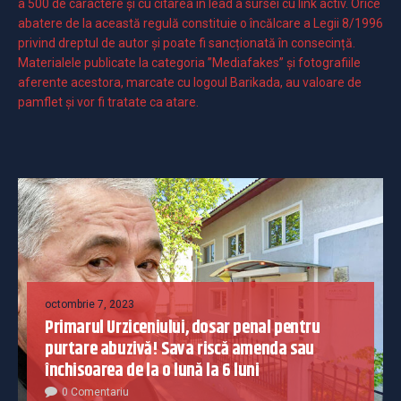
a 500 de caractere şi cu citarea în lead a sursei cu link activ. Orice
abatere de la această regulă constituie o încălcare a Legii 8/1996
privind dreptul de autor și poate fi sancționată în consecință.
Materialele publicate la categoria ”Mediafakes” și fotografiile
aferente acestora, marcate cu logoul Barikada, au valoare de
pamflet și vor fi tratate ca atare.
octombrie 7, 2023
Primarul Urziceniului, dosar penal pentru
purtare abuzivă! Sava riscă amenda sau
închisoarea de la o lună la 6 luni
0 Comentariu