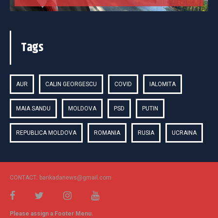
Tags
AUR
CALIN GEORGESCU
COVID
IALOMITA
MAIA SANDU
MOLDOVA
PSD
PUTIN
REPUBLICA MOLDOVA
ROMANIA
RUSIA
UCRAINA
CONTACT: barikadanews@gmail.com
Please assign a Footer Menu.