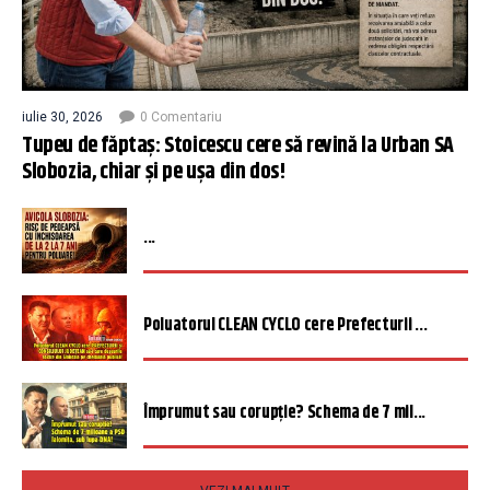
iulie 30, 2026
0 Comentariu
Tupeu de făptaș: Stoicescu cere să revină la Urban SA
Slobozia, chiar și pe ușa din dos!
...
Poluatorul CLEAN CYCLO cere Prefecturii ...
Împrumut sau corupție? Schema de 7 mil...