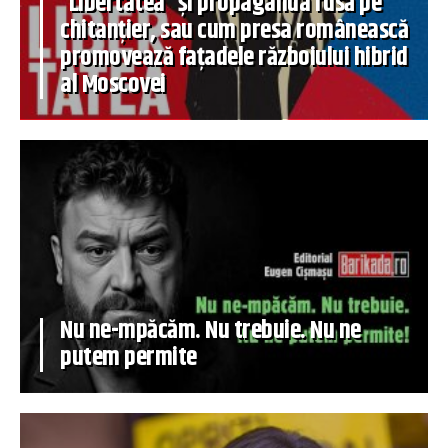
”Libertatea” și propaganda rusă pe
chitanțier, sau cum presa românească
promovează fațadele războiului hibrid
al Moscovei
Nu ne-mpăcăm. Nu trebuie. Nu ne
putem permite