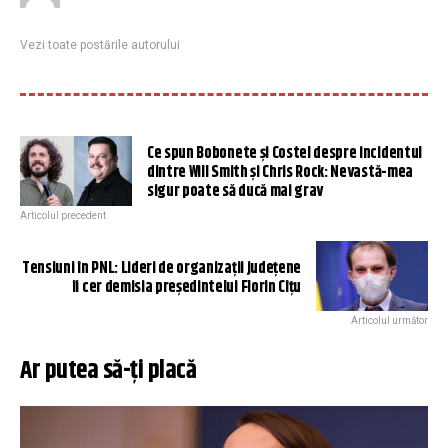
Vezi toate postările autorului
Ce spun Bobonete și Costel despre incidentul
dintre Will Smith și Chris Rock: Nevastă-mea
sigur poate să ducă mai grav
Articolul precedent
Tensiuni în PNL: Lideri de organizații județene
îi cer demisia președintelui Florin Cîțu
Articolul următor
Ar putea să-ți placă