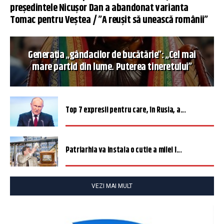
președintele Nicușor Dan a abandonat varianta
Tomac pentru Veștea / ”A reușit să unească românii”
Generația „gândacilor de bucătărie”: „Cel mai
mare partid din lume. Puterea tineretului”
Top 7 expresii pentru care, în Rusia, a...
Patriarhia va instala o cutie a milei î...
VEZI MAI MULT