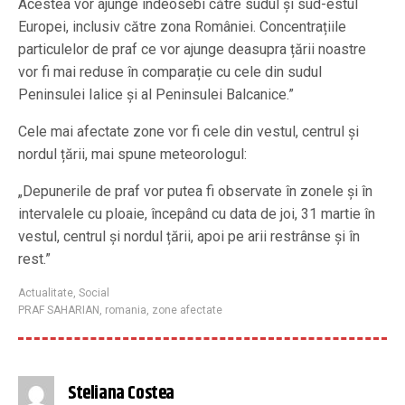
Acestea vor ajunge îndeosebi către sudul și sud-estul
Europei, inclusiv către zona României. Concentrațiile
particulelor de praf ce vor ajunge deasupra țării noastre
vor fi mai reduse în comparație cu cele din sudul
Peninsulei Ialice și al Peninsulei Balcanice.”
Cele mai afectate zone vor fi cele din vestul, centrul și
nordul țării, mai spune meteorologul:
„Depunerile de praf vor putea fi observate în zonele și în
intervalele cu ploaie, începând cu data de joi, 31 martie în
vestul, centrul și nordul țării, apoi pe arii restrânse și în
rest.”
Actualitate
,
Social
PRAF SAHARIAN
,
romania
,
zone afectate
Steliana Costea