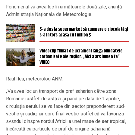
Fenomenul va avea loc în următoarele două zile, anunță
Administrația Națională de Meteorologie.
S-a dus la supermarket să cumpere o ciocolată și
s-a întors acasă cu 1 milion $
Videoclip filmat de ucraineni lângă blindatele
carbonizate ale rușilor. „Aici a ars lumea ta”
VIDEO
Raul Ilea, meteorolog ANM:
„Va avea loc un transport de praf saharian către zona
României astfel: de astăzi și până pe data de 1 aprilie,
circulația aerului se va face din sector preponderent sud-
vestic și sudic, iar spre final vestic, astfel că va favoriza
svsndul dinspre nordul Africii a unei mase de aer tropical,
încărcată cu particule de praf de origine sahariană.