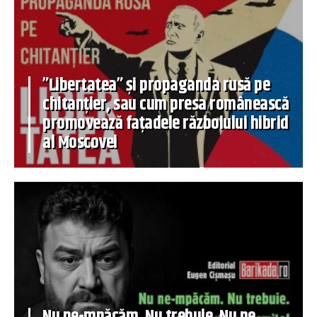
”Libertatea” și propaganda rusă pe
chitanțier, sau cum presa românească
promovează fațadele războiului hibrid
al Moscovei
Nu ne-mpăcăm. Nu trebuie. Nu ne