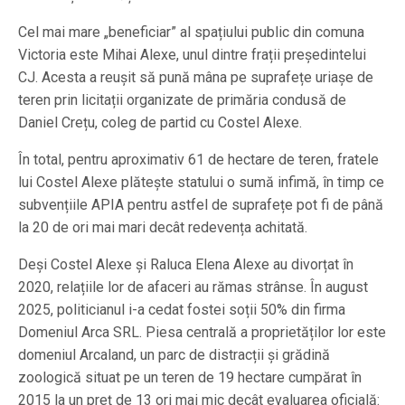
Cel mai mare „beneficiar” al spațiului public din comuna
Victoria este Mihai Alexe, unul dintre frații președintelui
CJ. Acesta a reușit să pună mâna pe suprafețe uriașe de
teren prin licitații organizate de primăria condusă de
Daniel Crețu, coleg de partid cu Costel Alexe.
În total, pentru aproximativ 61 de hectare de teren, fratele
lui Costel Alexe plătește statului o sumă infimă, în timp ce
subvențiile APIA pentru astfel de suprafețe pot fi de până
la 20 de ori mai mari decât redevența achitată.
Deși Costel Alexe și Raluca Elena Alexe au divorțat în
2020, relațiile lor de afaceri au rămas strânse. În august
2025, politicianul i-a cedat fostei soții 50% din firma
Domeniul Arca SRL. Piesa centrală a proprietăților lor este
domeniul Arcaland, un parc de distracții și grădină
zoologică situat pe un teren de 19 hectare cumpărat în
2015 la un preț de 13 ori mai mic decât evaluarea oficială: