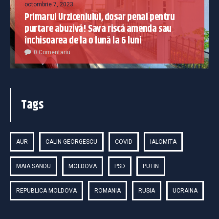
octombrie 7, 2023
Primarul Urziceniului, dosar penal pentru
purtare abuzivă! Sava riscă amenda sau
închisoarea de la o lună la 6 luni
0 Comentariu
Tags
AUR
CALIN GEORGESCU
COVID
IALOMITA
MAIA SANDU
MOLDOVA
PSD
PUTIN
REPUBLICA MOLDOVA
ROMANIA
RUSIA
UCRAINA