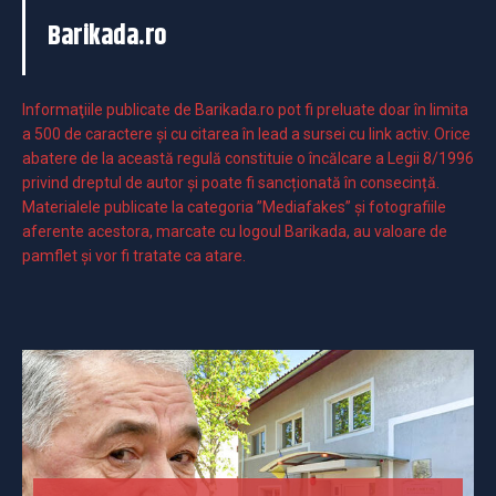
Barikada.ro
Informaţiile publicate de Barikada.ro pot fi preluate doar în limita
a 500 de caractere şi cu citarea în lead a sursei cu link activ. Orice
abatere de la această regulă constituie o încălcare a Legii 8/1996
privind dreptul de autor și poate fi sancționată în consecință.
Materialele publicate la categoria ”Mediafakes” și fotografiile
aferente acestora, marcate cu logoul Barikada, au valoare de
pamflet și vor fi tratate ca atare.