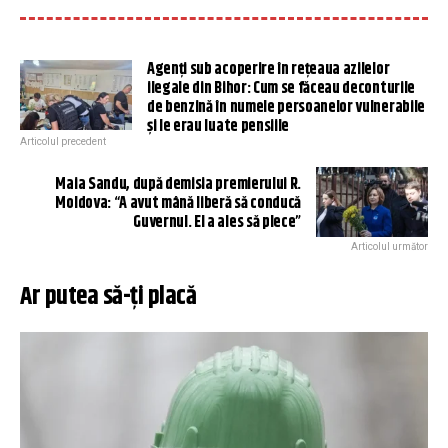
Agenți sub acoperire în rețeaua azilelor
ilegale din Bihor: Cum se făceau deconturile
de benzină în numele persoanelor vulnerabile
și le erau luate pensiile
Articolul precedent
Maia Sandu, după demisia premierului R.
Moldova: “A avut mână liberă să conducă
Guvernul. El a ales să plece”
Articolul următor
Ar putea să-ți placă