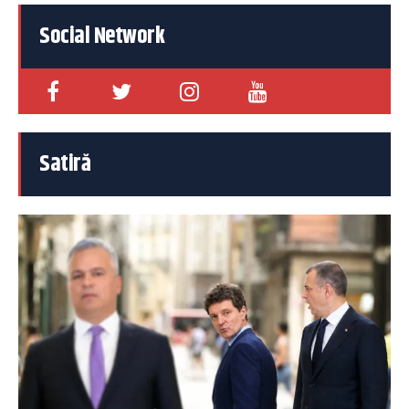
Social Network
Satiră