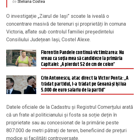
de
Steliana Costea
O investigație „Ziarul de Iași” scoate la iveală o
concentrare masivă de terenuri și proprietăți în comuna
Victoria, aflate sub controlul familiei președintelui
Consiliului Județean Iași, Costel Alexe.
Florentin Pandele continuă victimizarea: Nu
vreau ca soția mea să candideze la primăria
Capitalei: „A pierdut 52 de cm de colon”
Crin Antonescu, atac direct la Victor Ponta: „A
trădat partidul, l-a trădat pe Geoană și își lua
5.000 de euro salariu de la partid”
Datele oficiale de la Cadastru și Registrul Comerțului arată
că un frate al politicianului și fosta sa soție dețin în
proprietate sau au concesionat de la primărie peste
807.000 de metri pătrați de teren, beneficiind de prețuri
modice și facilități controversate.