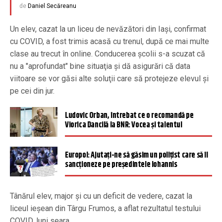
de
Daniel Secăreanu
Un elev, cazat la un liceu de nevăzători din Iaşi, confirmat
cu COVID, a fost trimis acasă cu trenul, după ce mai multe
clase au trecut în online. Conducerea şcolii s-a scuzat că
nu a "aprofundat" bine situaţia şi dă asigurări că data
viitoare se vor găsi alte soluţii care să protejeze elevul şi
pe cei din jur.
Ludovic Orban, întrebat ce o recomandă pe
Viorica Dancilă la BNR: Vocea și talentul
Europol: Ajutaţi-ne să găsim un poliţist care să îl
sancţioneze pe preşedintele Iohannis
Tânărul elev, major și cu un deficit de vedere, cazat la
liceul ieșean din Târgu Frumos, a aflat rezultatul testului
COVID, luni seara.