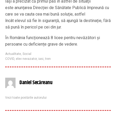
Iași a precizat că primul pas în astfel de situaţii
este anunțarea Direcției de Sănătate Publică împreună cu
care se va cauta cea mai bună soluţie, astfel
încât elevul să fie în siguranță, să ajungă la destinație, fără
să pună în pericol pe cei din jur.
În România funcționează 8 licee pentru nevăzători și
persoane cu deficiențe grave de vedere.
Actualitate
,
Social
COVID
,
elev nevazator
,
iasi
,
tren
Daniel Secăreanu
Vezi toate postările autorului