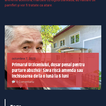
pamflet și vor fi tratate ca atare.
octombrie 7, 2023
Primarul Urziceniului, dosar penal pentru
purtare abuzivă! Sava riscă amenda sau
închisoarea de la o lună la 6 luni
0 Comentariu