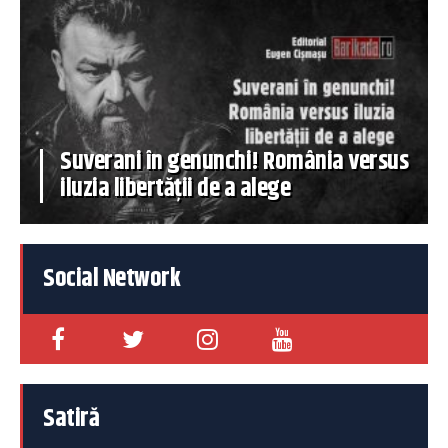
Suverani în genunchi! România versus
iluzia libertății de a alege
Social Network
Satiră