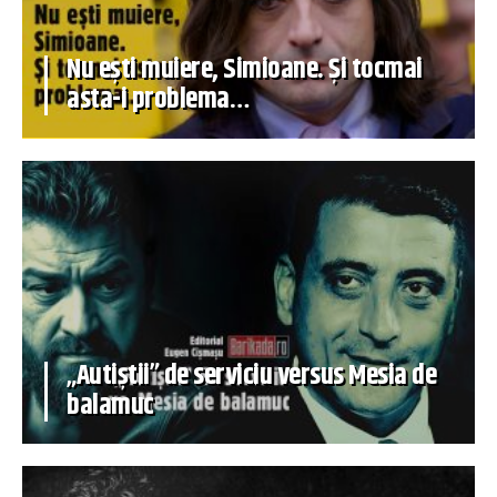
Nu ești muiere, Simioane. Și tocmai
asta-i problema…
„Autiștii” de serviciu versus Mesia de
balamuc