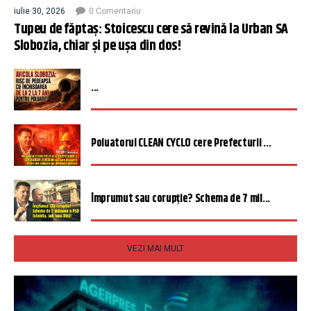
iulie 30, 2026
0 Comentariu
Tupeu de făptaș: Stoicescu cere să revină la Urban SA
Slobozia, chiar și pe ușa din dos!
...
Poluatorul CLEAN CYCLO cere Prefecturii ...
Împrumut sau corupție? Schema de 7 mil...
VEZI MAI MULT