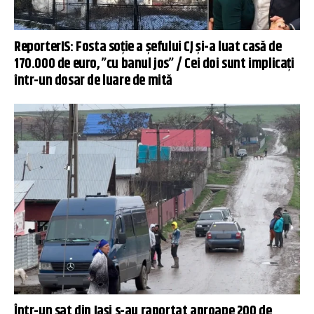
ReporterIS: Fosta soție a șefului CJ și-a luat casă de
170.000 de euro, ”cu banul jos” / Cei doi sunt implicați
într-un dosar de luare de mită
Într-un sat din Iași s-au raportat aproape 200 de