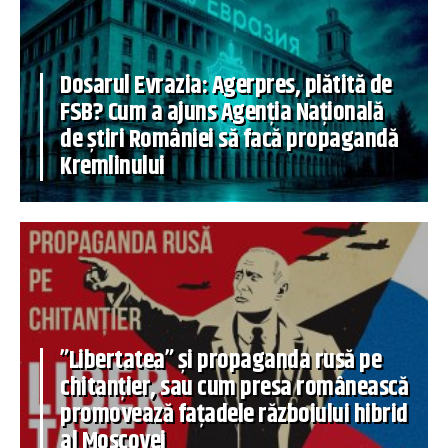
Dosarul Evrazia: Agerpres, plătită de
FSB? Cum a ajuns Agenția Națională
de știri României să facă propagandă
Kremlinului
”Libertatea” și propaganda rusă pe
chitanțier, sau cum presa românească
promovează fațadele războiului hibrid
al Moscovei