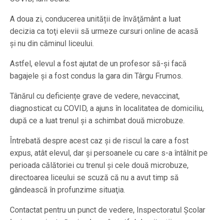
A doua zi, conducerea unității de învăţământ a luat
decizia ca toţi elevii să urmeze cursuri online de acasă
şi nu din căminul liceului.
Astfel, elevul a fost ajutat de un profesor să-şi facă
bagajele şi a fost condus la gara din Târgu Frumos.
Tânărul cu deficiențe grave de vedere, nevaccinat,
diagnosticat cu COVID, a ajuns în localitatea de domiciliu,
după ce a luat trenul și a schimbat două microbuze.
Întrebată despre acest caz şi de riscul la care a fost
expus, atât elevul, dar şi persoanele cu care s-a întâlnit pe
perioada călătoriei cu trenul şi cele două microbuze,
directoarea liceului se scuză că nu a avut timp să
gândească în profunzime situaţia.
Contactat pentru un punct de vedere, Inspectoratul Școlar