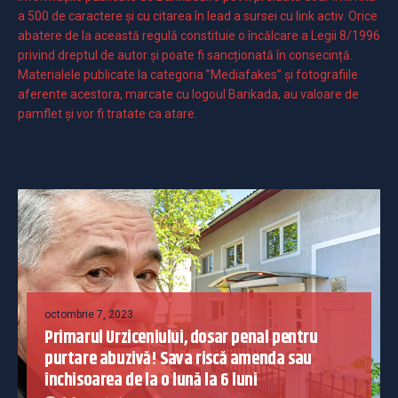
a 500 de caractere şi cu citarea în lead a sursei cu link activ. Orice
abatere de la această regulă constituie o încălcare a Legii 8/1996
privind dreptul de autor și poate fi sancționată în consecință.
Materialele publicate la categoria ”Mediafakes” și fotografiile
aferente acestora, marcate cu logoul Barikada, au valoare de
pamflet și vor fi tratate ca atare.
octombrie 7, 2023
Primarul Urziceniului, dosar penal pentru
purtare abuzivă! Sava riscă amenda sau
închisoarea de la o lună la 6 luni