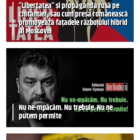
”Libertatea” și propaganda rusă pe
chitanțier, sau cum presa românească
promovează fațadele războiului hibrid
al Moscovei
Nu ne-mpăcăm. Nu trebuie. Nu ne
putem permite