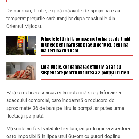
De miercuri, 1 iulie, expiră măsurile de sprijin care au
temperat prețurile carburanților după tensiunile din
Orientul Mijlociu.
Primele ieftiniri la pompă: motorina scade timid
în unele benzinării sub pragul de 10 lei, benzina
mai ieftină cu 3 bani
Lidia Buble, condamnată definitiv la 1 an cu
suspendare pentru mituirea a 2 polițiști rutieri
Fără o reducere a accizei la motorină și o plafonare a
adaosului comercial, care înseamnă o reducere de
aproximativ 36 de bani pe litru la pompă, ar putea urma
fluctuații pe piață.
Măsurile au fost valabile trei luni, iar prelungirea acestora
este imposibilă în lipsa unui Guvern cu puteri depline.