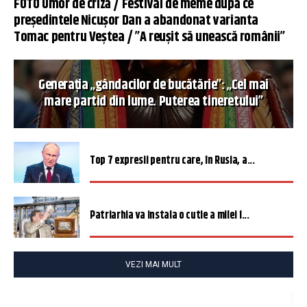
FOTO Umor de criză / Festival de meme după ce
președintele Nicușor Dan a abandonat varianta
Tomac pentru Veștea / ”A reușit să unească românii”
Generația „gândacilor de bucătărie”: „Cel mai
mare partid din lume. Puterea tineretului”
Top 7 expresii pentru care, în Rusia, a...
Patriarhia va instala o cutie a milei î...
VEZI MAI MULT