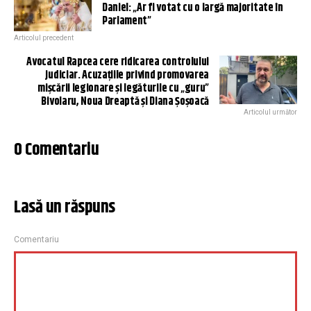
Daniel: „Ar fi votat cu o largă majoritate în
Parlament”
Articolul precedent
Avocatul Rapcea cere ridicarea controlului
judiciar. Acuzațiile privind promovarea
mișcării legionare și legăturile cu „guru”
Bivolaru, Noua Dreaptă și Diana Șoșoacă
Articolul următor
0 Comentariu
Lasă un răspuns
Comentariu