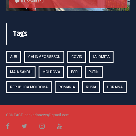
0 Comentariu
Tags
AUR
CALIN GEORGESCU
COVID
IALOMITA
MAIA SANDU
MOLDOVA
PSD
PUTIN
REPUBLICA MOLDOVA
ROMANIA
RUSIA
UCRAINA
CONTACT: barikadanews@gmail.com