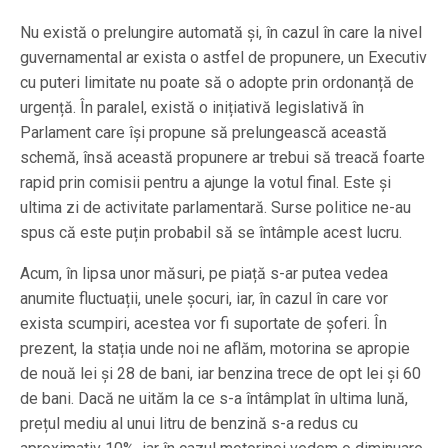
Nu există o prelungire automată și, în cazul în care la nivel
guvernamental ar exista o astfel de propunere, un Executiv
cu puteri limitate nu poate să o adopte prin ordonanță de
urgență. În paralel, există o inițiativă legislativă în
Parlament care își propune să prelungească această
schemă, însă această propunere ar trebui să treacă foarte
rapid prin comisii pentru a ajunge la votul final. Este și
ultima zi de activitate parlamentară. Surse politice ne-au
spus că este puțin probabil să se întâmple acest lucru.
Acum, în lipsa unor măsuri, pe piață s-ar putea vedea
anumite fluctuații, unele șocuri, iar, în cazul în care vor
exista scumpiri, acestea vor fi suportate de șoferi. În
prezent, la stația unde noi ne aflăm, motorina se apropie
de nouă lei și 28 de bani, iar benzina trece de opt lei și 60
de bani. Dacă ne uităm la ce s-a întâmplat în ultima lună,
prețul mediu al unui litru de benzină s-a redus cu