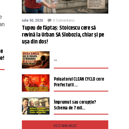
e
iulie 30, 2026
0 Comentariu
an
Tupeu de făptaș: Stoicescu cere să
revină la Urban SA Slobozia, chiar și pe
ușa din dos!
te
te!
...
Poluatorul CLEAN CYCLO cere
Prefecturii ...
Împrumut sau corupție?
Schema de 7 mil...
,
VEZI MAI MULT