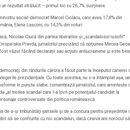
 un rezultat strălucit – primul loc cu 26,7% susţinere.
m-ministru social-democrat Marcel Ciolacu, care avea 17,8% din
omânia, Elena Lasconi, cu 14,3% din voturi.
acă, Nicolae Ciucă din partea liberalilor şi „scandalosul rusofil”
Evropeiska Pravda, jurnalistul precizând că opţiunea Mircea Geoa
fost văzut făcând declaraţii sau acţiuni antiucrainene şi este bin
democraţi, din rândurile cărora a făcut parte la începutul carierei 
în alegerile prezidenţiale. Cu toate acestea, nu s-a întâmplat aşa, iar
ansforme în puncte slabe, comentează jurnalistul, care aminteşte 
 de „al treilea scandal care l-a lovit pe potenţialul candidat la
 personaje controversate din politica românească.
zia de a-şi îmbunătăţi şansele şi de a concura pentru preşedinţie 
sibil să se confrunte cu noi scandaluri, dacă cineva are norocul să