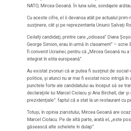
NATO, Mircea Geoană. În luna iulie, sondajele arătau
Cu aceste cifre, el îi devansa atât pe actualul pri
susţinere, cât şi pe reprezentanta Uniunii Salvaţi R
Ceilalţi candidaţi, printre care „odioasa” Diana Șoşo
George Simion, erau în urmă în clasament” – scrie 
fi convenit Ucrainei, pentru că „Mircea Geoană nu a 
integrat în elita europeană”.
Au existat zvonuri că ar putea fi susţinut de social-
politice, şi atunci nu ar mai fi existat nicio intrigă 
punctele forte ale candidatului au început să se tr
declaraţiile lui Marcel Ciolacu şi Ana Birchall, dar şi
prezidenţiale”: faptul că a stat la un restaurant cu
Totuşi, în opinia ziaristului, Mircea Geoană are oca
Marcel Ciolacu. Pe de altă parte, arată el, „este po
găsească alte schelete în dulap”.