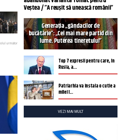
abandonat varianta Tomac pentru
Veștea / ”A reușit să unească românii”
Generația „gândacilor de
bucătărie”: „Cel mai mare partid din
lume. Puterea tineretului”
colul următor
Top 7 expresii pentru care, în
Rusia, a...
Patriarhia va instala o cutie a
milei î...
VEZI MAI MULT