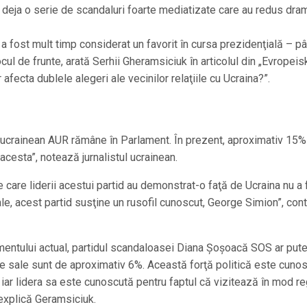
 deja o serie de scandaluri foarte mediatizate care au redus dra
a fost mult timp considerat un favorit în cursa prezidenţială – p
cul de frunte, arată Serhii Gheramsiciuk în articolul din „Evropeis
 afecta dublele alegeri ale vecinilor relaţiile cu Ucraina?”.
tiucrainean AUR rămâne în Parlament. În prezent, aproximativ 15%
acesta”, notează jurnalistul ucrainean.
 care liderii acestui partid au demonstrat-o faţă de Ucraina nu a 
ale, acest partid susţine un rusofil cunoscut, George Simion”, con
ntimentului actual, partidul scandaloasei Diana Şoşoacă SOS ar put
le sale sunt de aproximativ 6%. Această forţă politică este cuno
, iar lidera sa este cunoscută pentru faptul că vizitează în mod re
 explică Geramsiciuk.