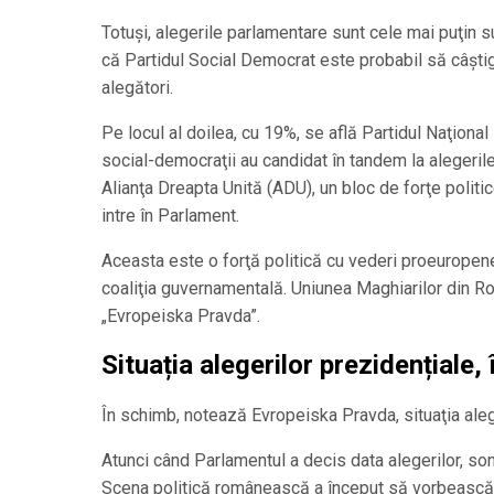
Totuşi, alegerile parlamentare sunt cele mai puţin s
că Partidul Social Democrat este probabil să câştig
alegători.
Pe locul al doilea, cu 19%, se află Partidul Naţional
social-democraţii au candidat în tandem la alegeri
Alianţa Dreapta Unită (ADU), un bloc de forţe polit
intre în Parlament.
Aceasta este o forţă politică cu vederi proeuropene
coaliţia guvernamentală. Uniunea Maghiarilor din Rom
„Evropeiska Pravda”.
Situația alegerilor prezidențiale
În schimb, notează Evropeiska Pravda, situaţia alege
Atunci când Parlamentul a decis data alegerilor, so
Scena politică românească a început să vorbească d