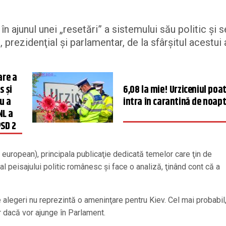
 ajunul unei „resetări” a sistemului său politic şi s
, prezidenţial şi parlamentar, de la sfârşitul acestui 
are a
s şi
6,08 la mie! Urziceniul poa
u a
intra în carantină de noap
NL a
PSD 2
 european), principala publicaţie dedicată temelor care ţin de
l peisajului politic românesc şi face o analiză, ţinând cont că a
e alegeri nu reprezintă o ameninţare pentru Kiev. Cel mai probabil
r dacă vor ajunge în Parlament.