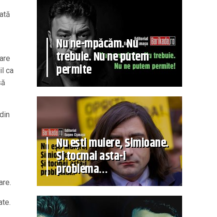
rată
Nu ne-mpăcăm. Nu
trebuie. Nu ne putem
care
permite
l ca
să
din
Nu ești muiere, Simioane.
Și tocmai asta-i
problema…
are.
ate.