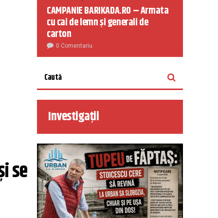
CAMPANIE BARIKADA.RO – Armata
cu cai de lemn și generali de
carton
0 Comentariu
Investigații
i se 