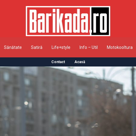
Sănătate
Satiră
Life+style
Info – Util
Motokooltura
Contact
Acasă