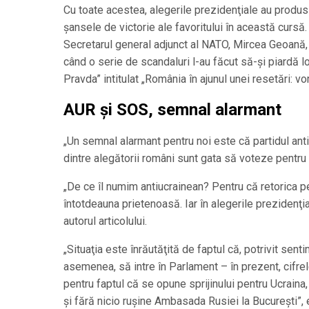
Cu toate acestea, alegerile prezidenţiale au produs
şansele de victorie ale favoritului în această cursă.
Secretarul general adjunct al NATO, Mircea Geoană, 
când o serie de scandaluri l-au făcut să-şi piardă lo
Pravda” intitulat „România în ajunul unei resetări: vor
AUR și SOS, semnal alarmant
„Un semnal alarmant pentru noi este că partidul an
dintre alegătorii români sunt gata să voteze pentru 
„De ce îl numim antiucrainean? Pentru că retorica pe
întotdeauna prietenoasă. Iar în alegerile prezidenţi
autorul articolului.
„Situaţia este înrăutăţită de faptul că, potrivit se
asemenea, să intre în Parlament – în prezent, cifre
pentru faptul că se opune sprijinului pentru Ucraina
şi fără nicio ruşine Ambasada Rusiei la Bucureşti”,