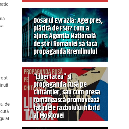
matic
Dosarul Evrazia: Agerpres,
ână
ka
plătită de FSB? Cum a
ajuns Agenția Națională
de știri României să facă
propagandă Kremlinului
”Libertatea” și
fost
propaganda rusă pe
tinuă
chitanțier, sau cum presa
românească promovează
ea, de
fațadele războiului hibrid
scută
al Moscovei
gulat