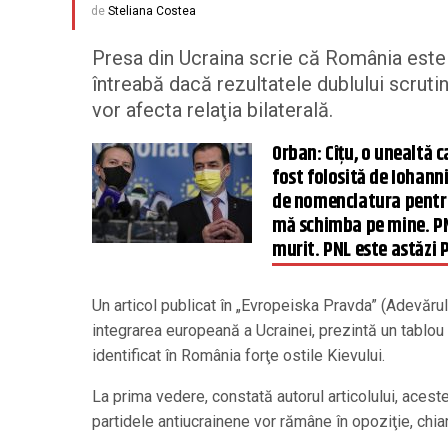
de
Steliana Costea
Presa din Ucraina scrie că România este în
întreabă dacă rezultatele dublului scrutin
vor afecta relaţia bilaterală.
Orban: Cîţu, o unealtă c
fost folosită de Iohanni
de nomenclatura pentr
mă schimba pe mine. P
murit. PNL este astăzi 
Un articol publicat în „Evropeiska Pravda” (Adevărul
integrarea europeană a Ucrainei, prezintă un tablou a
identificat în România forţe ostile Kievului.
La prima vedere, constată autorul articolului, acest
partidele antiucrainene vor rămâne în opoziţie, chia