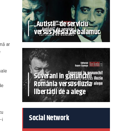
„Autiștii” de serviciu
versus Mesia de balamuc
nă ar
e
sale
Suverani în genunchi!
România versus iluzia
de
libertății de a alege
cu
Social Network
-i