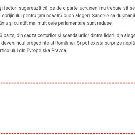
i factori sugerează că, pe de o parte, ucrainenii nu trebuie să se
 sprijinului pentru ţara noastră după alegeri. Şansele ca duşmanii
ânia şi cu atât mai mult cele parlamentare sunt reduse.
ă parte, din cauza certurilor şi scandalurilor dintre liderii din alege
 va deveni noul preşedinte al României. Şi pot exista surprize nepl
articolului din Evropeiska Pravda.