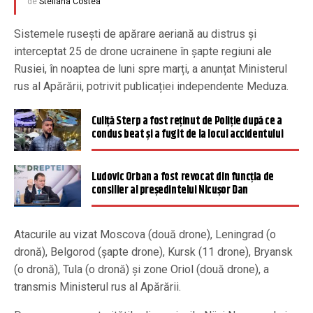
de
Steliana Costea
Sistemele rusești de apărare aeriană au distrus și
interceptat 25 de drone ucrainene în șapte regiuni ale
Rusiei, în noaptea de luni spre marți, a anunțat Ministerul
rus al Apărării, potrivit publicației independente Meduza.
Culiţă Sterp a fost reţinut de Poliţie după ce a
condus beat şi a fugit de la locul accidentului
Ludovic Orban a fost revocat din funcția de
consilier al președintelui Nicușor Dan
Atacurile au vizat Moscova (două drone), Leningrad (o
dronă), Belgorod (șapte drone), Kursk (11 drone), Bryansk
(o dronă), Tula (o dronă) și zone Oriol (două drone), a
transmis Ministerul rus al Apărării.