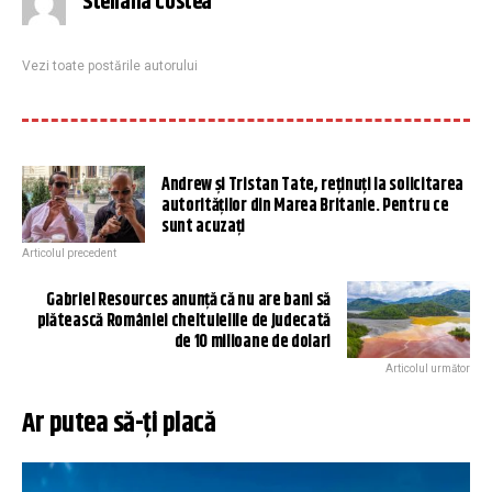
Steliana Costea
Vezi toate postările autorului
Andrew și Tristan Tate, reținuți la solicitarea
autorităților din Marea Britanie. Pentru ce
sunt acuzați
Articolul precedent
Gabriel Resources anunță că nu are bani să
plătească României cheltuielile de judecată
de 10 milioane de dolari
Articolul următor
Ar putea să-ți placă