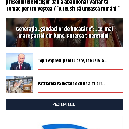
președintele Nicușor Dan a abandonat varianta
Tomac pentru Veștea / ”A reușit să unească românii”
Generația „gândacilor de bucătărie”: „Cel mai
mare partid din lume. Puterea tineretului”
Top 7 expresii pentru care, în Rusia, a...
Patriarhia va instala o cutie a milei î...
VEZI MAI MULT