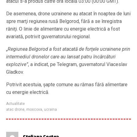
atacul s-a produs către ora locală 03:00 (00:00 GMT).
De asemenea, drone ucrainene au atacat în noaptea de luni
spre marţi regiunea rusă Belgorod, fără a se înregistra
răniţi. O linie de alimentare cu energie electrică a fost
avariată, potrivit guvernatorului regional.
„
Regiunea Belgorod a fost atacată de forţele ucrainene prin
intermediul dronelor care au lansat patru încărcături
explozive”
, a indicat, pe Telegram, guvernatorul Viaceslav
Gladkov.
Potrivit acestuia, şapte comune au rămas fără alimentare
cu energie electrică.
Actualitate
atac drone
,
moscova
,
ucraina