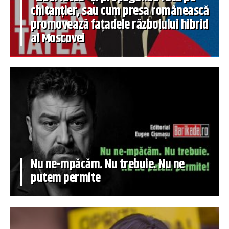
chitanțier, sau cum presa românească
promovează fațadele războiului hibrid
al Moscovei
Nu ne-mpăcăm. Nu trebuie. Nu ne
putem permite