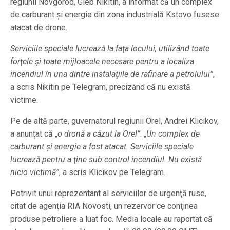
regiunii Novgorod, Gleb Nikitin, a informat că un complex
de carburant şi energie din zona industrială Kstovo fusese
atacat de drone.
Serviciile speciale lucrează la faţa locului, utilizând toate
forţele şi toate mijloacele necesare pentru a localiza
incendiul în una dintre instalaţiile de rafinare a petrolului”
,
a scris Nikitin pe Telegram, precizând că nu există
victime.
Pe de altă parte, guvernatorul regiunii Orel, Andrei Klicikov,
a anunţat că „
o dronă a căzut la Orel”
. „
Un complex de
carburant şi energie a fost atacat. Serviciile speciale
lucrează pentru a ţine sub control incendiul. Nu există
nicio victimă”
, a scris Klicikov pe Telegram.
Potrivit unui reprezentant al serviciilor de urgenţă ruse,
citat de agenţia RIA Novosti, un rezervor ce conţinea
produse petroliere a luat foc. Media locale au raportat că