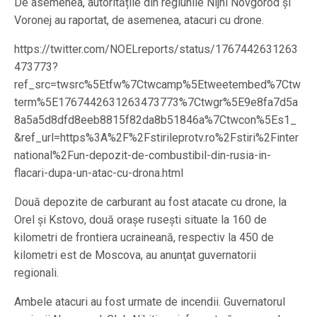
De asemenea, autoritățile din regiunile Nijni Novgorod și
Voronej au raportat, de asemenea, atacuri cu drone.
https://twitter.com/NOELreports/status/1767442631263
473773?
ref_src=twsrc%5Etfw%7Ctwcamp%5Etweetembed%7Ctw
term%5E1767442631263473773%7Ctwgr%5E9e8fa7d5a
8a5a5d8dfd8eeb8815f82da8b51846a%7Ctwcon%5Es1_
&ref_url=https%3A%2F%2Fstirileprotv.ro%2Fstiri%2Finter
national%2Fun-depozit-de-combustibil-din-rusia-in-
flacari-dupa-un-atac-cu-drona.html
Două depozite de carburant au fost atacate cu drone, la
Orel şi Kstovo, două oraşe ruseşti situate la 160 de
kilometri de frontiera ucraineană, respectiv la 450 de
kilometri est de Moscova, au anunţat guvernatorii
regionali.
Ambele atacuri au fost urmate de incendii. Guvernatorul