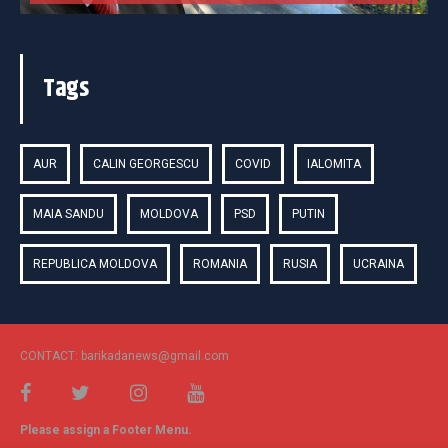
Tags
AUR
CALIN GEORGESCU
COVID
IALOMITA
MAIA SANDU
MOLDOVA
PSD
PUTIN
REPUBLICA MOLDOVA
ROMANIA
RUSIA
UCRAINA
CONTACT: barikadanews@gmail.com
Please assign a Footer Menu.