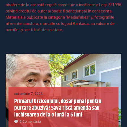
abatere de la această regulă constituie o încălcare a Legii 8/1996
privind dreptul de autor și poate fi sancționată în consecință.
Materialele publicate la categoria ”Mediafakes” și fotografiile
aferente acestora, marcate cu logoul Barikada, au valoare de
pamflet și vor fi tratate ca atare.
octombrie 7, 2023
Primarul Urziceniului, dosar penal pentru
purtare abuzivă! Sava riscă amenda sau
închisoarea de la o lună la 6 luni
0 Comentariu