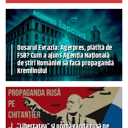
Dosarul Evrazia: Agerpres, plătită de
FSB? Cum a ajuns Agenția Națională
de știri României să facă propagandă
Kremlinului
”Libertatea” și propaganda rusă pe