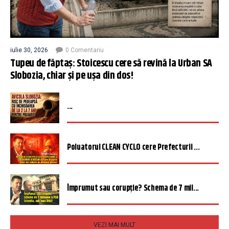
iulie 30, 2026
0 Comentariu
Tupeu de făptaș: Stoicescu cere să revină la Urban SA
Slobozia, chiar și pe ușa din dos!
...
Poluatorul CLEAN CYCLO cere Prefecturii ...
Împrumut sau corupție? Schema de 7 mil...
VEZI MAI MULT