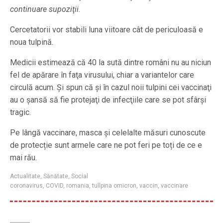
continuare supoziţii.
Cercetatorii vor stabili luna viitoare cât de periculoasă e
noua tulpină.
Medicii estimează că 40 la sută dintre români nu au niciun
fel de apărare în faţa virusului, chiar a variantelor care
circulă acum. Şi spun că şi în cazul noii tulpini cei vaccinaţi
au o şansă să fie protejaţi de infecţiile care se pot sfârşi
tragic.
Pe lângă vaccinare, masca și celelalte măsuri cunoscute
de protecție sunt armele care ne pot feri pe toți de ce e
mai rău.
Actualitate
,
Sănătate
,
Social
coronavirus
,
COVID
,
romania
,
tullpina omicron
,
vaccin
,
vaccinare