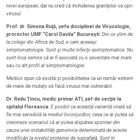
nivel european, dar nu cred că închiderea graniţelor va opri
virusul.
Prof. dr. Simona Ruţă, şefa disciplinei de Virusologie,
prorector UMF “Carol Davila” Bucureşti:
Din ce ştim de
la colegii din Africa de Sud, e cam aceeaşi
simptomatologie. Sunt şi multe infecţii asimptomatice. Nu
sunt însă semne că ar fi asociată cu o severitate mai mare
sau cu alt profil al simptomatologiei.
Medicii spun că există şi posibilitatea ca un număr extrem
de mare de mutaţii să facă virusul mai vulnerabil.
Dr. Radu Ţincu, medic primar ATI, şef de secţie la
spitalul Floreasca:
E posibil ca această variantă virală să
fie mai sensibilă la mediul înconjurător, ceea ce ar putea să
creioneze scenariul că ar putea dispărea spontan din
cauza unei instabilităţi genomice determinată de aceste
modificări la nivelul proteinei de suprafaţă. Sunt în