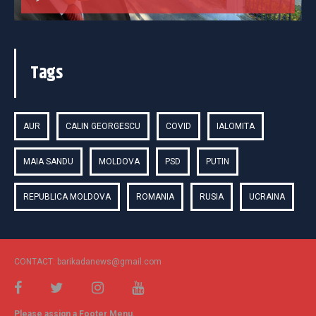
Tags
AUR
CALIN GEORGESCU
COVID
IALOMITA
MAIA SANDU
MOLDOVA
PSD
PUTIN
REPUBLICA MOLDOVA
ROMANIA
RUSIA
UCRAINA
CONTACT: barikadanews@gmail.com
Please assign a Footer Menu.