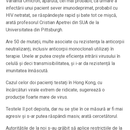
Varianta Omicron, apărută, cel mai probabil, ca urmare a
infectării unui pacient sever imunodeprimat, probabil cu
HIV netratat, se răspândește rapid şi bate tot ce mișcă,
arată profesorul Cristian Apetrei din SUA de la
Universitatea din Pittsburgh.
Are 50 de mutații, multe asociate cu rezistenţa la anticorpii
neutralizanți, inclusiv anticorpii monoclonali utilizați în
terapie. Unele ar putea creşte eficiența intrării virusului în
celulă și deci transmisibilitatea, şi i-ar da rezistență la
imunitatea înnăscută.
Cazul celor doi pacienţi testaţi în Hong Kong, cu
încărcături virale extrem de ridicate, sugerează o
producție foarte mare de virus.
Testele îl pot depista, dar nu se ştie în ce măsură ar fi mai
agresiv şi s-ar putea răspândi masiv, arată cercetătorul.
Autorităţile de la noi s-au grăbit să aplice restricţiile de la