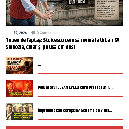
iulie 30, 2026
0 Comentariu
Tupeu de făptaș: Stoicescu cere să revină la Urban SA
Slobozia, chiar și pe ușa din dos!
...
Poluatorul CLEAN CYCLO cere Prefecturii ...
Împrumut sau corupție? Schema de 7 mil...