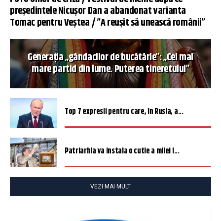
președintele Nicușor Dan a abandonat varianta
Tomac pentru Veștea / ”A reușit să unească românii”
Generația „gândacilor de bucătărie”: „Cel mai
mare partid din lume. Puterea tineretului”
Top 7 expresii pentru care, în Rusia, a...
Patriarhia va instala o cutie a milei î...
VEZI MAI MULT