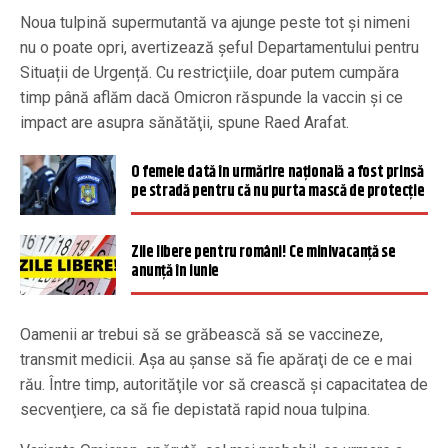
Noua tulpină supermutantă va ajunge peste tot și nimeni
nu o poate opri, avertizează şeful Departamentului pentru
Situații de Urgență. Cu restricţiile, doar putem cumpăra
timp până aflăm dacă Omicron răspunde la vaccin şi ce
impact are asupra sănătăţii, spune Raed Arafat.
O femeie dată în urmărire națională a fost prinsă
pe stradă pentru că nu purta mască de protecție
Zile libere pentru români! Ce minivacanță se
anunță în iunie
Oamenii ar trebui să se grăbească să se vaccineze,
transmit medicii. Aşa au şanse să fie apăraţi de ce e mai
rău. Între timp, autorităţile vor să crească şi capacitatea de
secvenţiere, ca să fie depistată rapid noua tulpina.