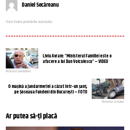
Daniel Secăreanu
Vezi toate postările autorului
Liviu Avram: ”Ministerul Familiei este o
afacere a lui Dan Voiculescu” – VIDEO
Articolul precedent
O maşină a Jandarmeriei a căzut într-un şanţ,
pe Şoseaua Fundeni din Bucureşti – FOTO
Articolul următor
Ar putea să-ți placă