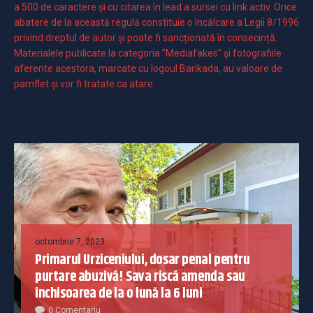
a 500 de caractere şi cu citarea în lead a sursei cu link activ. Orice
abatere de la această regulă constituie o încălcare a Legii 8/1996
privind dreptul de autor și poate fi sancționată în consecință.
Materialele publicate la categoria ”Mediafakes” și fotografiile
aferente acestora, marcate cu logoul Barikada, au valoare de
pamflet și vor fi tratate ca atare.
octombrie 7, 2023
Primarul Urziceniului, dosar penal pentru
purtare abuzivă! Sava riscă amenda sau
închisoarea de la o lună la 6 luni
0 Comentariu