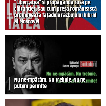
”Libertatea” și propaganda rusă pe
chitanțier, sau cum presa românească
promovează fațadele războiului hibrid
al Moscovei
Nu ne-mpăcăm. Nu trebuie. Nu ne
putem permite