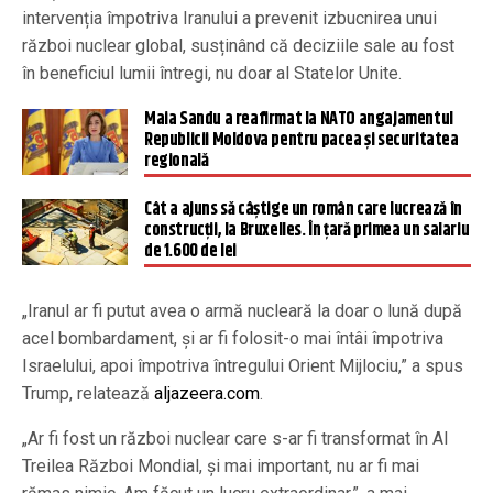
intervenția împotriva Iranului a prevenit izbucnirea unui
război nuclear global, susținând că deciziile sale au fost
în beneficiul lumii întregi, nu doar al Statelor Unite.
Maia Sandu a reafirmat la NATO angajamentul
Republicii Moldova pentru pacea şi securitatea
regională
Cât a ajuns să câștige un român care lucrează în
construcții, la Bruxelles. În țară primea un salariu
de 1.600 de lei
„Iranul ar fi putut avea o armă nucleară la doar o lună după
acel bombardament, și ar fi folosit-o mai întâi împotriva
Israelului, apoi împotriva întregului Orient Mijlociu,” a spus
Trump, relatează
aljazeera.com
.
„Ar fi fost un război nuclear care s-ar fi transformat în Al
Treilea Război Mondial, și mai important, nu ar fi mai