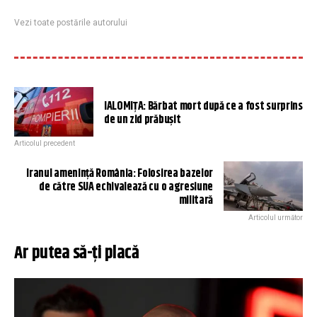
Vezi toate postările autorului
IALOMIȚA: Bărbat mort după ce a fost surprins
de un zid prăbușit
Articolul precedent
Iranul amenință România: Folosirea bazelor
de către SUA echivalează cu o agresiune
militară
Articolul următor
Ar putea să-ți placă