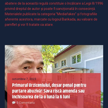
abatere de la această regulă constituie o încălcare a Legii 8/1996
privind dreptul de autor și poate fi sancționată în consecință.
Materialele publicate la categoria ”Mediafakes” și fotografiile
aferente acestora, marcate cu logoul Barikada, au valoare de
pamflet și vor fi tratate ca atare.
octombrie 7, 2023
Primarul Urziceniului, dosar penal pentru
purtare abuzivă! Sava riscă amenda sau
închisoarea de la o lună la 6 luni
0 Comentariu