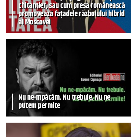
chitanțier, sau cum presa românească
promovează fațadele războiului hibrid
al Moscovei
Nu ne-mpăcăm. Nu trebuie. Nu ne
putem permite