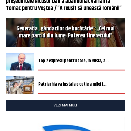
președintele Nicușor Dan a abandonat varianta
Tomac pentru Veștea / ”A reușit să unească românii”
Generația „gândacilor de bucătărie”: „Cel mai
mare partid din lume. Puterea tineretului”
Top 7 expresii pentru care, în Rusia, a...
Patriarhia va instala o cutie a milei î...
VEZI MAI MULT