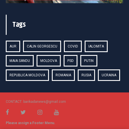
Tags
AUR
CALIN GEORGESCU
COVID
IALOMITA
MAIA SANDU
MOLDOVA
PSD
PUTIN
REPUBLICA MOLDOVA
ROMANIA
RUSIA
UCRAINA
CONTACT: barikadanews@gmail.com
Please assign a Footer Menu.