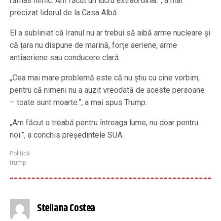
rămas nimic. Am făcut un lucru extraordinar.”, a mai
precizat liderul de la Casa Albă.
El a subliniat că Iranul nu ar trebui să aibă arme nucleare și
că țara nu dispune de marină, forțe aeriene, arme
antiaeriene sau conducere clară.
„Cea mai mare problemă este că nu știu cu cine vorbim,
pentru că nimeni nu a auzit vreodată de aceste persoane
– toate sunt moarte.”, a mai spus Trump.
„Am făcut o treabă pentru întreaga lume, nu doar pentru
noi.”, a conchis președintele SUA.
Politică
trump
Steliana Costea