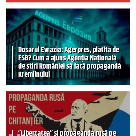
Dosarul Evrazia: Agerpres, plătită de
FSB? Cum a ajuns Agenția Națională
de știri României să facă propagandă
Kremlinului
”Libertatea” și propaganda rusă pe