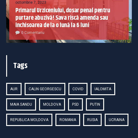
octombrie 7, 2023
Primarul Urziceniului, dosar penal pentru
purtare abuzivă! Sava riscă amenda sau
închisoarea de la o lună la 6 luni
0 Comentariu
Tags
AUR
CALIN GEORGESCU
COVID
IALOMITA
MAIA SANDU
MOLDOVA
PSD
PUTIN
REPUBLICA MOLDOVA
ROMANIA
RUSIA
UCRAINA