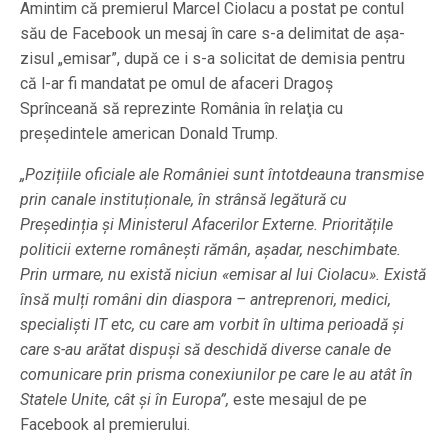
Amintim că premierul Marcel Ciolacu a postat pe contul
său de Facebook un mesaj în care s-a delimitat de aşa-
zisul „emisar”, după ce i s-a solicitat de demisia pentru
că l-ar fi mandatat pe omul de afaceri Dragoș
Sprînceană să reprezinte România în relaţia cu
preşedintele american Donald Trump.
„Pozițiile oficiale ale României sunt întotdeauna transmise
prin canale instituționale, în strânsă legătură cu
Președinția și Ministerul Afacerilor Externe. Prioritățile
politicii externe românești rămân, așadar, neschimbate.
Prin urmare, nu există niciun «emisar al lui Ciolacu». Există
însă mulți români din diaspora – antreprenori, medici,
specialiști IT etc, cu care am vorbit în ultima perioadă și
care s-au arătat dispuși să deschidă diverse canale de
comunicare prin prisma conexiunilor pe care le au atât în
Statele Unite, cât și în Europa”,
este mesajul de pe
Facebook al premierului.