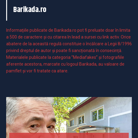
Barikada.ro
Informaţiile publicate de Barikada.ro pot fi preluate doar în limita
a 500 de caractere şi cu citarea în lead a sursei cu link activ. Orice
abatere de la această regulă constituie o încălcare a Legii 8/1996
privind dreptul de autor și poate fi sancționată în consecință.
Materialele publicate la categoria ”Mediafakes” și fotografiile
aferente acestora, marcate cu logoul Barikada, au valoare de
pamflet și vor fi tratate ca atare.