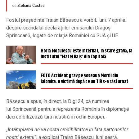
de
Steliana Costea
Fostul președinte Traian Băsescu a vorbit, luni, 7 aprilie,
despre scandalul declarațiilor emisarului Dragoș
Sprînceană, legate de relația României cu SUA și UE.
Horia Moculescu este internat, în stare gravă, la
Institutul ”Matei Balş” din Capitală
FOTO Accident grav pe Șoseaua Morții din
Ialomița: o victimă după ce un TIR s-a răsturnat
Băsescu a spus, în direct, la Digi 24, că numirea
lui Sprînceană pentru a reprezenta România în diplomație
decredibilizează țara noastră in ochii Europei.
„Întâmplarea ne va costa credibilitatea în fața partenerilor
noștri externi”
, a explicat Traian Băsescu, luni seară.