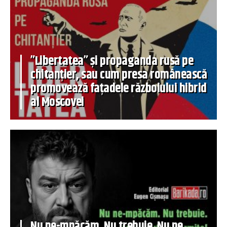
”Libertatea” și propaganda rusă pe
chitanțier, sau cum presa românească
promovează fațadele războiului hibrid
al Moscovei
Nu ne-mpăcăm. Nu trebuie. Nu ne