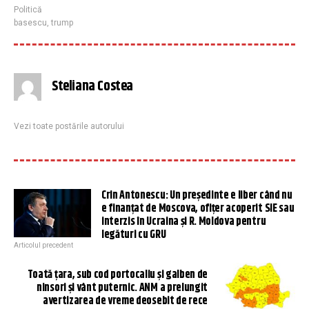
Politică
basescu
,
trump
Steliana Costea
Vezi toate postările autorului
Crin Antonescu: Un preşedinte e liber când nu
e finanţat de Moscova, ofiţer acoperit SIE sau
interzis în Ucraina şi R. Moldova pentru
legături cu GRU
Articolul precedent
Toată țara, sub cod portocaliu și galben de
ninsori și vânt puternic. ANM a prelungit
avertizarea de vreme deosebit de rece