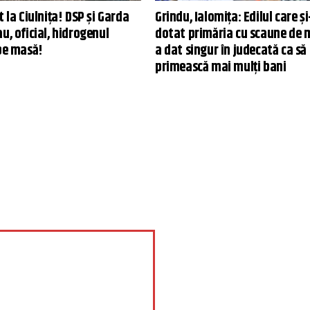
t la Ciulnița! DSP și Garda
Grindu, Ialomița: Edilul care și
u, oficial, hidrogenul
dotat primăria cu scaune de 
 pe masă!
a dat singur în judecată ca să
primească mai mulți bani