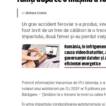
de
Steliana Costea
Un grav accident feroviar s-a produs, vine
fost lovit de un tren de călători la o trec
impactului, două femei şi-au pierdut viaţa, 
România, în infrigemen
cauza videochaturilor, 
guvernanței datelor și 
eficienței energetice
Potrivit informaţiilor transmise de IPJ Ialomiţa, s-a 
volanul unui autoturism pe DJ 203F ar fi pătruns pe ş
Bărăganu – Ţăndărei la o trecere la nivel cu calea f
În urma impactului conducătoarea autoturismului şi p