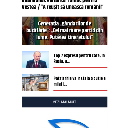
abandonat varianta Tomac pentru
Veștea / ”A reușit să unească românii”
Generația „gândacilor de
bucătărie”: „Cel mai mare partid din
lume. Puterea tineretului”
Top 7 expresii pentru care, în
Rusia, a...
Patriarhia va instala o cutie a
milei î...
VEZI MAI MULT