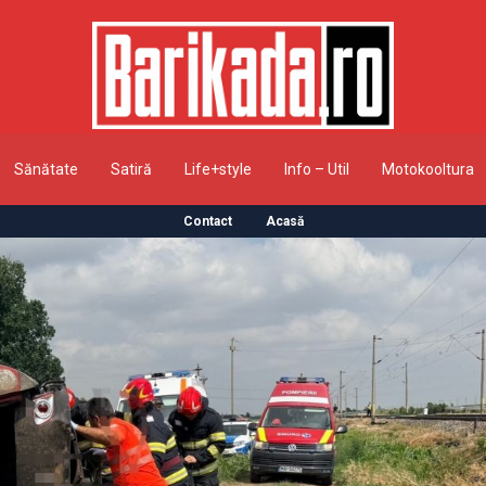
Sănătate
Satiră
Life+style
Info – Util
Motokooltura
Contact
Acasă