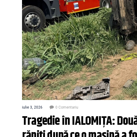
iulie 3, 2026
0 Comentariu
Tragedie în IALOMIŢA: Două f
răniţi după ce o maşină a f