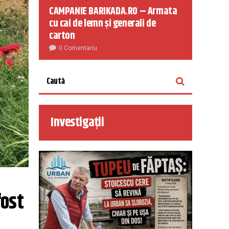
CAMPANIE BARIKADA.RO – Armata
cu cai de lemn și generali de
carton
0 Comentariu
Investigații
ost 