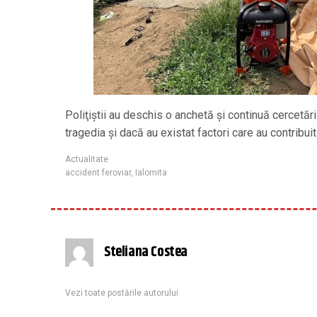
Poliţiştii au deschis o anchetă şi continuă cercetări
tragedia şi dacă au existat factori care au contribui
Actualitate
accident feroviar
,
Ialomita
Steliana Costea
Vezi toate postările autorului