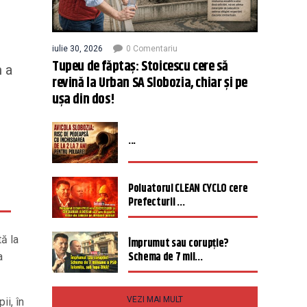
iulie 30, 2026
0 Comentariu
Tupeu de făptaș: Stoicescu cere să
m a
revină la Urban SA Slobozia, chiar și pe
ușa din dos!
...
Poluatorul CLEAN CYCLO cere
Prefecturii ...
tă la
Împrumut sau corupție?
Schema de 7 mil...
a
VEZI MAI MULT
ii, în