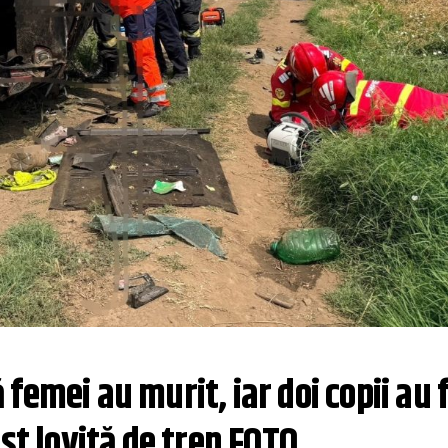
emei au murit, iar doi copii au f
ost lovită de tren FOTO