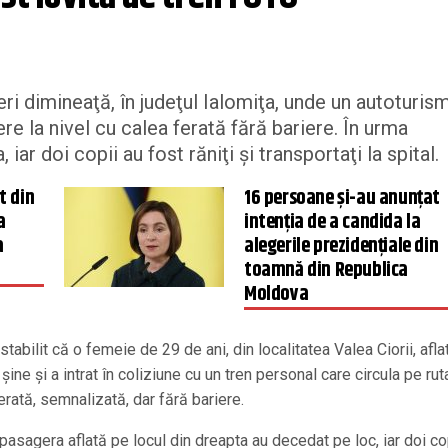
ri dimineaţă, în judeţul Ialomiţa, unde un autoturis
ere la nivel cu calea ferată fără bariere. În urma
iar doi copii au fost răniţi şi transportaţi la spital.
t din
16 persoane și-au anunțat
a
intenția de a candida la
a
alegerile prezidențiale din
toamnă din Republica
Moldova
stabilit că o femeie de 29 de ani, din localitatea Valea Ciorii, afla
ine şi a intrat în coliziune cu un tren personal care circula pe rut
erată, semnalizată, dar fără bariere.
asagera aflată pe locul din dreapta au decedat pe loc, iar doi cop