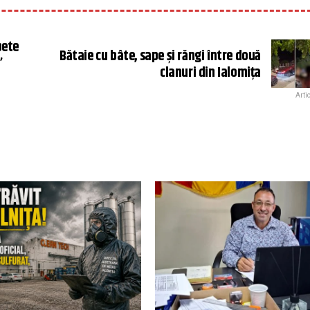
bete
Bătaie cu bâte, sape şi răngi între două
”
clanuri din Ialomiţa
Arti