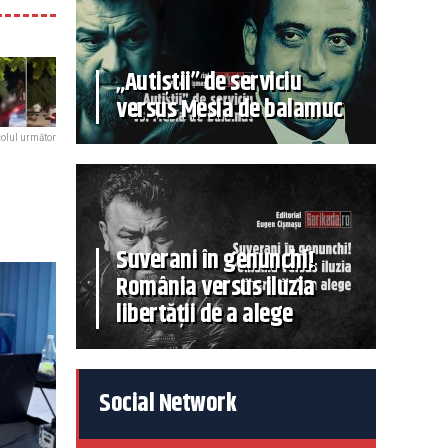
„Autiștii” de serviciu
versus Mesia de balamuc
colul următor
Suverani în genunchi!
România versus iluzia
libertății de a alege
Social Network