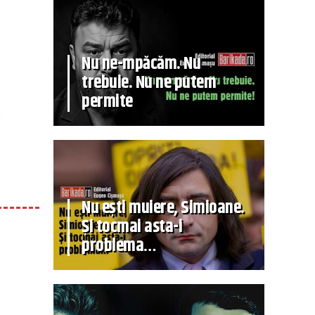
Nu ne-mpăcăm. Nu
trebuie. Nu ne putem
permite
s
Nu ești muiere, Simioane.
Și tocmai asta-i
problema…