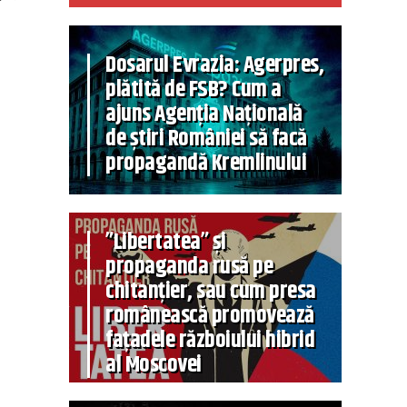
Dosarul Evrazia: Agerpres,
plătită de FSB? Cum a
ajuns Agenția Națională
de știri României să facă
propagandă Kremlinului
”Libertatea” și
propaganda rusă pe
chitanțier, sau cum presa
românească promovează
fațadele războiului hibrid
al Moscovei